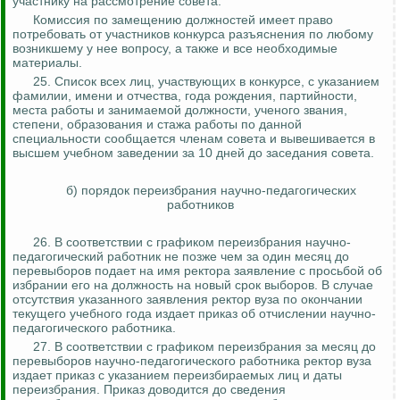
участнику на рассмотрение совета.
Комиссия по замещению должностей имеет право
потребовать от участников конкурса разъяснения по любому
возникшему у нее вопросу, а также и все необходимые
материалы.
25. Список всех лиц, участвующих в конкурсе, с указанием
фамилии, имени и отчества, года рождения, партийности,
места работы и занимаемой должности, ученого звания,
степени, образования и стажа работы по данной
специальности сообщается членам совета и вывешивается в
высшем учебном заведении за 10 дней до заседания совета.
б) порядок переизбрания научно-педагогических
работников
26. В соответствии с графиком переизбрания научно-
педагогический работник не позже чем за один месяц до
перевыборов подает
на имя ректора заявление с просьбой об
избрании его на должность на новый срок
выборов. В случае
отсутствия указанного заявления ректор вуза по окончании
текущего учебного года издает приказ об отчислении научно-
педагогического работника.
27. В соответствии с графиком переизбрания за месяц до
перевыборов научно-педагогического работника ректор вуза
издает приказ с указанием переизбираемых лиц и даты
переизбрания. Приказ доводится до сведения