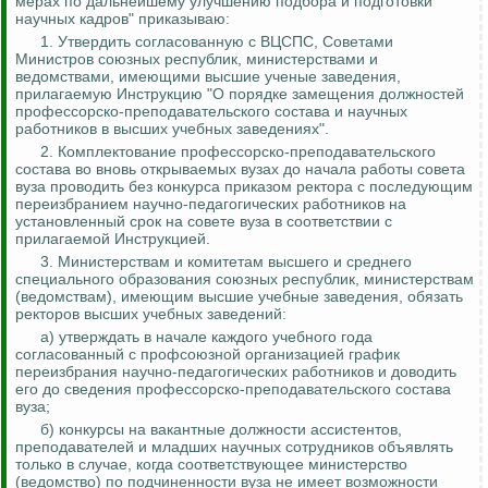
мерах по дальнейшему улучшению подбора и подготовки
научных кадров" приказываю:
1. Утвердить согласованную с ВЦСПС, Советами
Министров союзных республик, министерствами и
ведомствами, имеющими высшие ученые заведения,
прилагаемую Инструкцию "О порядке замещения должностей
профессорско-преподавательского состава и научных
работников в высших учебных заведениях".
2. Комплектование профессорско-преподавательского
состава во вновь открываемых вузах до начала работы совета
вуза проводить
без конкурса приказом ректора с последующим
переизбранием научно-педагогических работников на
установленный срок на совете вуза в соответствии
с
прилагаемой Инструкцией.
3. Министерствам и комитетам высшего и среднего
специального образования союзных республик, министерствам
(ведомствам), имеющим высшие учебные заведения, обязать
ректоров высших учебных заведений:
а) утверждать в начале каждого учебного года
согласованный с профсоюзной организацией график
переизбрания научно-педагогических работников и доводить
его до сведения профессорско-преподавательского состава
вуза;
б) конкурсы на вакантные должности ассистентов,
преподавателей и младших научных сотрудников объявлять
только в случае, когда соответствующее министерство
(ведомство) по подчиненности вуза не имеет возможности