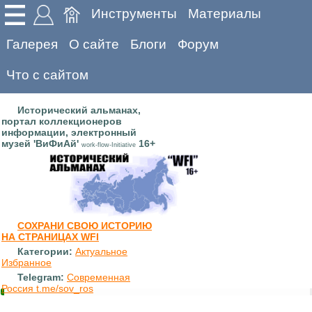
Инструменты
Материалы
Галерея
О сайте
Блоги
Форум
Что с сайтом
Исторический альманах,
портал коллекционеров
информации, электронный
музей 'ВиФиАй'
16+
work-flow-Initiative
СОХРАНИ СВОЮ ИСТОРИЮ
НА СТРАНИЦАХ WFI
Категории:
Актуальное
Избранное
Telegram:
Современная
Россия t.me/sov_ros