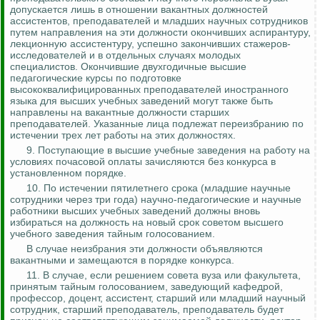
допускается лишь в отношении вакантных должностей
ассистентов, преподавателей и младших научных сотрудников
путем
направления
на эти должности окончивших аспирантуру,
лекционную
ассистентуру
, успешно закончивших стажеров-
исследователей и в отдельных случаях молодых
специалистов. Окончившие двухгодичные высшие
педагогические курсы по подготовке
высококвалифицированных преподавателей иностранного
языка для высших учебных заведений могут также быть
направлены на вакантные должности старших
преподавателей. Указанные лица подлежат переизбранию по
истечении трех лет работы на этих должностях.
9.
Поступающие в высшие учебные заведения на работу на
условиях почасовой оплаты зачисляются без конкурса в
установленном порядке.
10. По истечении пятилетнего срока (младшие научные
сотрудники через три года) научно-педагогические и научные
работники высших учебных заведений должны вновь
избираться на должность на новый срок советом высшего
учебного заведения тайным голосованием.
В случае
неизбрания
эти должности объявляются
вакантными и замещаются в порядке конкурса.
11. В случае
,
если решением совета вуза или факультета,
принятым тайным голосованием, заведующий кафедрой,
профессор, доцент, ассистент, старший или младший научный
сотрудник, старший преподаватель, преподаватель будет