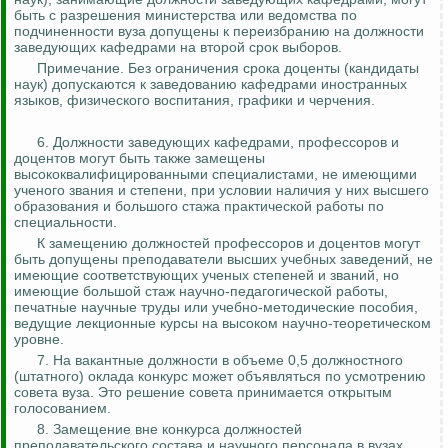
быть с разрешения министерства или ведомства по
подчиненности вуза допущены к переизбранию на должности
заведующих кафедрами на второй срок выборов.
Примечание. Без ограничения срока доценты (кандидаты
наук) допускаются к заведованию кафедрами иностранных
языков, физического воспитания, графики и черчения.
6. Должности заведующих кафедрами, профессоров и
доцентов могут быть также замещены
высококвалифицированными специалистами, не имеющими
ученого звания и степени, при условии наличия у них высшего
образования и большого стажа практической работы по
специальности.
К замещению должностей профессоров и доцентов могут
быть допущены преподаватели высших учебных заведений, не
имеющие соответствующих ученых степеней и званий, но
имеющие большой стаж научно-педагогической работы,
печатные научные труды или учебно-методические пособия,
ведущие лекционные курсы на высоком научно-теоретическом
уровне.
7. На вакантные должности в объеме 0,5 должностного
(штатного) оклада конкурс может объявляться по усмотрению
совета вуза. Это решение совета принимается открытым
голосованием.
8. Замещение вне конкурса должностей
преподавательского состава и научного персонала в вузах