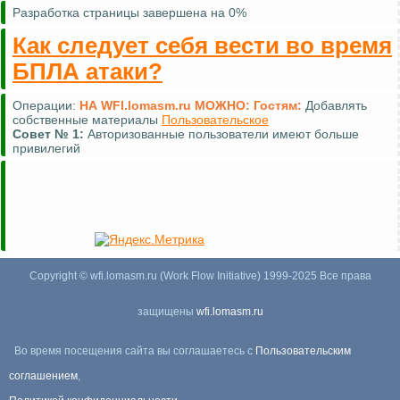
Разработка страницы завершена на 0%
Как следует себя вести во время
БПЛА атаки?
Операции:
НА WFI.lomasm.ru МОЖНО:
Гостям:
Добавлять
собственные материалы
Пользовательское
Совет №
1:
Авторизованные пользователи имеют больше
привилегий
Copyright © wfi.lomasm.ru (Work Flow Initiative) 1999-2025 Все права
защищены
wfi.lomasm.ru
Во время посещения сайта вы соглашаетесь с
Пользовательским
соглашением
,