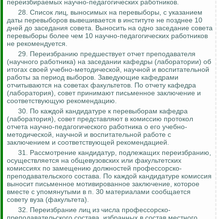
переизбираемых научно-педагогических работников.
28. Список лиц, выносимых на перевыборы, с указанием
даты перевыборов вывешивается в институте не позднее 10
дней до заседания совета. Выносить на одно заседание совета
перевыборы более чем 10 научно-педагогических работников
не рекомендуется.
29. Переизбранию предшествует отчет преподавателя
(научного работника) на заседании кафедры (лаборатории) об
итогах своей учебно-методической, научной и воспитательной
работы за период выборов. Заведующие кафедрами
отчитываются на советах факультетов. По отчету кафедра
(лаборатория), совет принимают письменное заключение и
соответствующую рекомендацию.
30. По каждой кандидатуре к перевыборам кафедра
(лаборатория), совет представляют в комиссию протокол
отчета научно-педагогического работника о его учебно-
методической, научной и воспитательной работе с
заключением и соответствующей рекомендацией.
31. Рассмотрение кандидатур, подлежащих переизбранию,
осуществляется на общевузовских или факультетских
комиссиях по замещению должностей профессорско-
преподавательского состава. По каждой кандидатуре комиссия
выносит письменное мотивированное заключение, которое
вместе с упомянутыми в п. 30 материалами сообщается
совету вуза (факультета).
32. Переизбрание лиц из числа профессорско-
преподавательского состава, избранных в состав местного