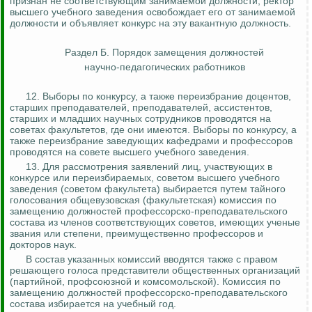
признан не соответствующим занимаемой должности, ректор
высшего учебного заведения освобождает его от занимаемой
должности и объявляет конкурс на эту вакантную должность.
Раздел Б. Порядок замещения должностей
научно-педагогических работников
12. Выборы по конкурсу, а также переизбрание доцентов,
старших преподавателей, преподавателей, ассистентов,
старших и младших научных сотрудников проводятся на
советах факультетов, где они имеются. Выборы по конкурсу, а
также переизбрание заведующих кафедрами и профессоров
проводятся на совете высшего учебного заведения.
13. Для рассмотрения заявлений лиц, участвующих в
конкурсе или переизбираемых, советом высшего учебного
заведения (советом факультета) выбирается путем тайного
голосования общевузовская (факультетская) комиссия по
замещению должностей профессорско-преподавательского
состава из членов соответствующих советов, имеющих ученые
звания или степени, преимущественно профессоров и
докторов наук.
В состав указанных комиссий вводятся также с правом
решающего голоса представители общественных организаций
(партийной, профсоюзной и комсомольской). Комиссия по
замещению должностей профессорско-преподавательского
состава избирается на учебный год.