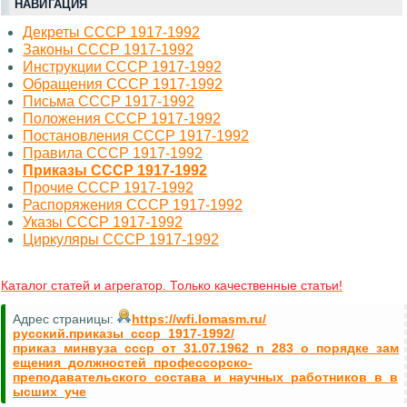
НАВИГАЦИЯ
Декреты СССР 1917-1992
Законы СССР 1917-1992
Инструкции СССР 1917-1992
Обращения СССР 1917-1992
Письма СССР 1917-1992
Положения СССР 1917-1992
Постановления СССР 1917-1992
Правила СССР 1917-1992
Приказы СССР 1917-1992
Прочие СССР 1917-1992
Распоряжения СССР 1917-1992
Указы СССР 1917-1992
Циркуляры СССР 1917-1992
Каталог статей и агрегатор. Только качественные статьи!
Адрес страницы:
https://wfi.lomasm.ru/
русский.приказы_ссср_1917-1992/
приказ_минвуза_ссср_от_31.07.1962_n_283_о_порядке_зам
ещения_должностей_профессорско-
преподавательского_состава_и_научных_работников_в_в
ысших_уче