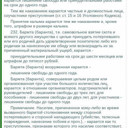
карается лишением свободы или принудительными работами
на срок до одного года.
Тем же наказанием караются частные и должностные лица,
соучастники преступления (ст. ст. 15 и 16 Уголовного Кодекса).
Принятие калыма карается тем же наказанием и, кроме
того, штрафом в размере калыма.
232.
Бармта
(баранта), т.е. самовольное взятие скота и
всякого другого имущества с целью принудить потерпевшего
или его родичей дать удовлетворение похитителю либо его
родичам за нанесенную им обиду или вознаградить их за
причиненный материальный ущерб, карается -
принудительными работами на срок до шести месяцев или
штрафом до пятисот рублей.
Бармта
(баранта) вооруженная карается -
лишением свободы до одного года.
Бармта
(баранта), совершаемая целым родом или
организованная при участии большого количества лиц,
карается: в отношении организаторов, подстрекателей и
руководителей - лишением свободы до трех лет, для
пособников - лишением свободы до двух лет, для участников -
лишением свободы до одного года.
Примечание.
Насилие, причиненное кому-либо во время
вызванного
бармтой
столкновения между стороной
потерпевшего и стороной нападающего (убийство, телесные
повреждения, нанесение побоев и проч.), - карается как то
преступление, признакам которого это насилие соответствует,