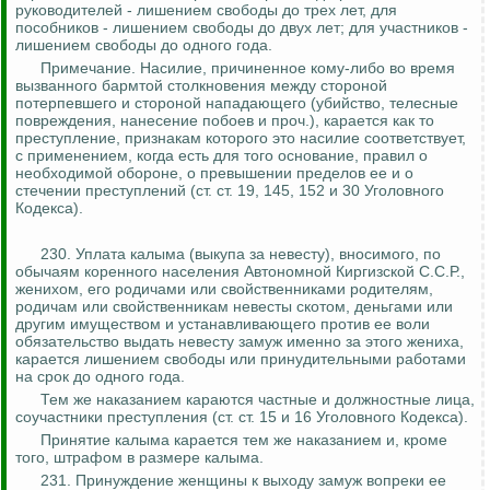
руководителей - лишением свободы до трех лет, для
пособников - лишением свободы до двух лет; для участников -
лишением свободы до одного года.
Примечание.
Насилие, причиненное кому-либо во время
вызванного
бармтой
столкновения между стороной
потерпевшего и стороной нападающего (убийство, телесные
повреждения, нанесение побоев и проч.), карается как то
преступление, признакам которого это насилие соответствует,
с применением, когда есть для того основание, правил о
необходимой обороне, о превышении пределов ее и о
стечении преступлений (ст. ст. 19, 145, 152 и 30 Уголовного
Кодекса).
230.
Уплата калыма (выкупа за невесту), вносимого, по
обычаям коренного населения Автономной Киргизской С.С.Р.,
женихом, его родичами или свойственниками родителям,
родичам или свойственникам невесты скотом, деньгами или
другим имуществом и устанавливающего против ее воли
обязательство выдать невесту замуж именно за этого жениха,
карается лишением свободы или принудительными работами
на срок до одного года.
Тем же наказанием караются частные и должностные лица,
соучастники преступления (ст. ст. 15 и 16 Уголовного Кодекса).
Принятие калыма карается тем же наказанием и, кроме
того, штрафом в размере калыма.
231. Принуждение женщины к выходу замуж
вопреки
ее