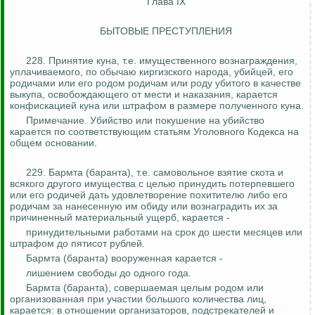
Глава IX
БЫТОВЫЕ ПРЕСТУПЛЕНИЯ
228. Принятие куна, т.е. имущественного вознаграждения,
уплачиваемого, по обычаю киргизского народа, убийцей, его
родичами или его родом родичам или роду убитого в качестве
выкупа, освобождающего от мести и наказания, карается
конфискацией куна или штрафом в размере полученного куна.
Примечание. Убийство или покушение на убийство
карается по соответствующим статьям Уголовного Кодекса на
общем основании.
229.
Бармта
(баранта), т.е. самовольное взятие скота и
всякого другого имущества с целью принудить потерпевшего
или его родичей дать удовлетворение похитителю либо его
родичам за нанесенную им обиду или вознаградить их за
причиненный материальный ущерб, карается -
принудительными работами на срок до шести месяцев или
штрафом до пятисот рублей.
Бармта
(баранта) вооруженная карается -
лишением свободы до одного года.
Бармта
(баранта), совершаемая целым родом или
организованная при участии большого количества лиц,
карается: в отношении организаторов, подстрекателей и