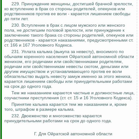
229. Принуждение женщины, достигшей брачной зрелости,
ко
вступлению в брак со стороны родителей, опекунов или
родственников против ее воли - карается лишением свободы
до пяти лет.
230. Вступление в брак с лицом мужского или женского
пола, не достигшим половой зрелости, или принуждение к
заключению такого брака со стороны родителей, опекунов или
родственников - карается наказаниями, предусмотренными ст.
ст. 166 и 167 Уголовного Кодекса.
231.
Уплата калыма (выкупа за невесту), вносимого по
обычаям коренного населения Ойратской автономной области
женихом, его родичами или свойственниками родителям,
родичам или свойственникам невесты скотом, деньгами или
другим имуществом и устанавливающего против ее воли
обязательство выдать невесту замуж именно за этого жениха,
карается лишением свободы или принудительными работами
на срок до одного года.
Тем же наказанием караются частные и должностные лица,
соучастники преступления (ст. ст. 15 и 16 Уголовного Кодекса).
Принятие калыма карается тем же наказанием и, кроме
того, штрафом в размере калыма.
232. Двоеженство и многоженство караются
принудительными работами на срок до одного года.
Г. Для Ойратской автономной области