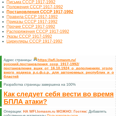
Письма СССР 1917-1992
Положения СССР 1917-1992
Постановления СССР 1917-1992
Правила СССР 1917-1992
Приказы СССР 1917-1992
Прочие СССР 1917-1992
Распоряжения СССР 1917-1992
Указы СССР 1917-1992
Циркуляры СССР 1917-1992
Адрес страницы:
https://wfi.lomasm.ru/
русский.постановления_ссср_1917-1992/
постановление_вцик_от_16.10.1924_о_дополнениях_уголо
вного_кодекса_р.с.ф.с.р._для_автономных_республик_и_о
бластей
Разработка страницы завершена на 100%
Как следует себя вести во время
БПЛА атаки?
Операции:
НА WFI.lomasm.ru МОЖНО:
Гостям:
Добавлять
собственные материалы
Пользовательское