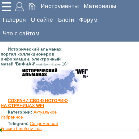
Инструменты
Материалы
Галерея
О сайте
Блоги
Форум
Что с сайтом
Исторический альманах,
портал коллекционеров
информации, электронный
музей 'ВиФиАй'
16+
work-flow-Initiative
СОХРАНИ СВОЮ ИСТОРИЮ
НА СТРАНИЦАХ WFI
Категории:
Актуальное
Избранное
Telegram:
Современная
Россия t.me/sov_ros