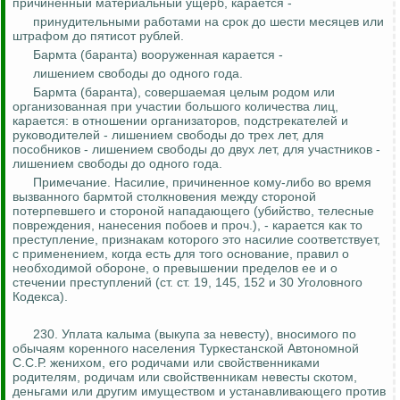
причиненный материальный ущерб, карается -
принудительными работами на срок до шести месяцев или
штрафом до пятисот рублей.
Бармта
(баранта) вооруженная карается -
лишением свободы до одного года.
Бармта
(баранта), совершаемая целым родом или
организованная при участии большого количества лиц,
карается: в отношении организаторов, подстрекателей и
руководителей - лишением свободы до трех лет, для
пособников - лишением свободы до двух лет, для участников -
лишением свободы до одного года.
Примечание.
Насилие, причиненное кому-либо во время
вызванного
бармтой
столкновения между стороной
потерпевшего и стороной нападающего (убийство, телесные
повреждения, нанесения побоев и проч.), - карается как то
преступление, признакам которого это насилие соответствует,
с применением, когда есть для того основание, правил о
необходимой обороне, о превышении пределов ее и о
стечении преступлений (ст. ст. 19, 145, 152 и 30 Уголовного
Кодекса).
230.
Уплата калыма (выкупа за невесту), вносимого по
обычаям коренного населения Туркестанской Автономной
С.С.Р. женихом, его родичами или свойственниками
родителям, родичам или свойственникам невесты скотом,
деньгами или другим имуществом и устанавливающего против