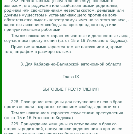
232. Уплата калыма (выкупа за невесту), вносимого
женихом, его родичами или свойственниками родителям,
родичам или свойственникам невесты скотом, деньгами или
другим имуществом и устанавливающего против ее воли
обязательство выдать невесту замуж именно за этого жениха, -
карается лишением свободы на срок до одного года или
принудительными работами.
Тем же наказанием караются частные и должностные лица,
соучастники преступления (ст. ст. 15 и 16 Уголовного Кодекса).
Принятие калыма карается тем же наказанием и, кроме
того, штрафом в размере калыма.
З. Для Кабардино-Балкарской автономной области
Глава IX
БЫТОВЫЕ ПРЕСТУПЛЕНИЯ
228. Похищение женщины для вступления с нею в брак
против ее воли - карается лишением свободы до пяти лет.
Тем же наказанием караются соучастники преступления
(ст. ст. 15 и 16 Уголовного Кодекса).
229. Принуждение женщины
ко
вступлению в брак со
стороны родителей, опекунов или родственников против ее
воли - карается лишением свободы до пяти лет.