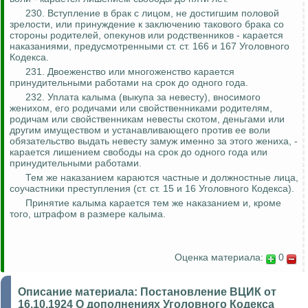
230. Вступление в брак с лицом, не достигшим половой
зрелости, или принуждение к заключению такового брака со
стороны родителей, опекунов или родственников - карается
наказаниями, предусмотренными ст. ст. 166 и 167 Уголовного
Кодекса.
231. Двоеженство или многоженство карается
принудительными работами на срок до одного года.
232. Уплата калыма (выкупа за невесту), вносимого
женихом, его родичами или свойственниками родителям,
родичам или свойственникам невесты скотом, деньгами или
другим имуществом и устанавливающего против ее воли
обязательство выдать невесту замуж именно за этого жениха, -
карается лишением свободы на срок до одного года или
принудительными работами.
Тем же наказанием караются частные и должностные лица,
соучастники преступления (ст. ст. 15 и 16 Уголовного Кодекса).
Принятие калыма карается тем же наказанием и, кроме
того, штрафом в размере калыма.
Оценка материала:
0
Описание материала:
Постановление ВЦИК от
16.10.1924 О дополнениях Уголовного Кодекса