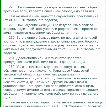
228. Похищение женщины для вступления с нею в брак
против ее воли, карается лишением свободы до пяти лет.
Тем же наказанием караются соучастники преступления
(ст. ст. 15 и 16 Уголовного Кодекса).
229. Принуждение женщины
ко
вступлению в брак со
стороны родителей, опекунов или родственников против ее
воли - карается лишением свободы до пяти лет.
230. Вступление в брак с лицом, не достигшим половой
зрелости, или принуждение к заключению такового брака со
стороны родителей, опекунов или родственников - карается
наказаниями, предусмотренными ст. ст. 166 и 167 Уголовного
Кодекса.
231. Двоеженство или многоженство карается
принудительными работами на срок до одного года.
232.
Уплата калыма (выкупа за невесту), вносимого по
обычаям коренного населения Карачаево-Черкесской
автономной области женихом, его родичами или
свойственниками родителям, родичам или свойственникам
невесты скотом, деньгами или другим имуществом и
устанавливающего против ее воли обязательство выдать
невесту замуж именно за этого жениха, карается лишением
свободы или принудительными работами на срок до одного
года.
Тем же наказанием караются частные и должностные лица,
соучастники преступления (ст. ст. 15 и 16 Уголовного Кодекса).