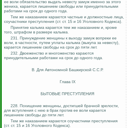
ее воли обязательство выдать невесту замуж именно за этого
жениха, карается лишением свободы или принудительными
работами на срок до одного года.
Тем же наказанием караются частные и должностные лица,
соучастники преступления (ст. ст. 15 и 16 Уголовного Кодекса).
Принятие калыма карается тем же наказанием и, кроме
того, штрафом в размере калыма.
231. Принуждение женщины к выходу замуж
вопреки
ее
воли, в частности, путем уплаты калыма (выкупа за невесту),
карается лишением свободы на срок до пяти лет.
232. Двоеженство и многоженство караются
принудительными работами на срок до одного года.
В. Для Автономной Башкирской С.С.Р.
Глава IX
БЫТОВЫЕ ПРЕСТУПЛЕНИЯ
228. Похищение женщины, достигшей брачной зрелости,
для вступления с нею в брак против ее воли карается
лишением свободы до пяти лет.
Тем же наказанием караются соучастники преступления
(ст. ст. 15 и 16 Уголовного Кодекса).