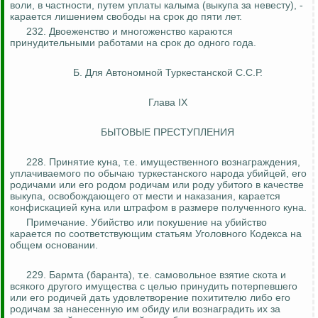
воли, в частности, путем уплаты калыма (выкупа за невесту), -
карается лишением свободы на срок до пяти лет.
232. Двоеженство и многоженство караются
принудительными работами на срок до одного года.
Б. Для Автономной Туркестанской С.С.Р.
Глава IX
БЫТОВЫЕ ПРЕСТУПЛЕНИЯ
228. Принятие куна, т.е. имущественного вознаграждения,
уплачиваемого по обычаю туркестанского народа убийцей, его
родичами или его родом родичам или роду убитого в качестве
выкупа, освобождающего от мести и наказания, карается
конфискацией куна или штрафом в размере полученного куна.
Примечание. Убийство или покушение на убийство
карается по соответствующим статьям Уголовного Кодекса на
общем основании.
229.
Бармта
(баранта), т.е. самовольное взятие скота и
всякого другого имущества с целью принудить потерпевшего
или его родичей дать удовлетворение похитителю либо его
родичам за нанесенную им обиду или вознаградить их за