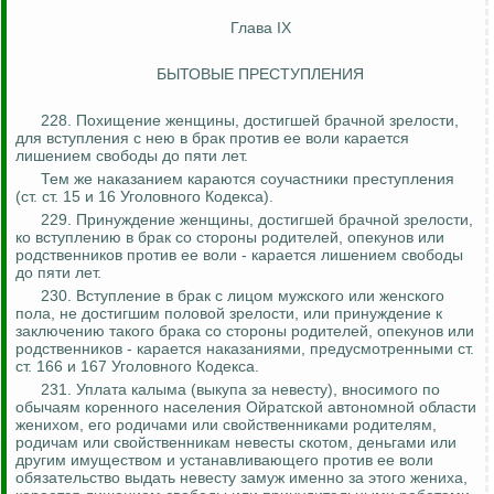
Глава IX
БЫТОВЫЕ ПРЕСТУПЛЕНИЯ
228. Похищение женщины, достигшей брачной зрелости,
для вступления с нею в брак против ее воли карается
лишением свободы до пяти лет.
Тем же наказанием караются соучастники преступления
(ст. ст. 15 и 16 Уголовного Кодекса).
229. Принуждение женщины, достигшей брачной зрелости,
ко
вступлению в брак со стороны родителей, опекунов или
родственников против ее воли - карается лишением свободы
до пяти лет.
230. Вступление в брак с лицом мужского или женского
пола, не достигшим половой зрелости, или принуждение к
заключению такого брака со стороны родителей, опекунов или
родственников - карается наказаниями, предусмотренными ст.
ст. 166 и 167 Уголовного Кодекса.
231.
Уплата калыма (выкупа за невесту), вносимого по
обычаям коренного населения Ойратской автономной области
женихом, его родичами или свойственниками родителям,
родичам или свойственникам невесты скотом, деньгами или
другим имуществом и устанавливающего против ее воли
обязательство выдать невесту замуж именно за этого жениха,