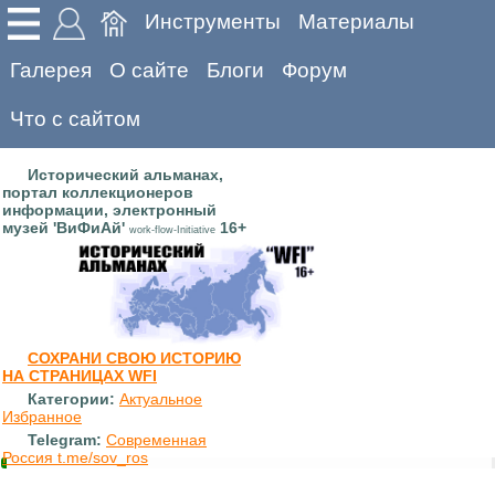
Инструменты
Материалы
Галерея
О сайте
Блоги
Форум
Что с сайтом
Исторический альманах,
портал коллекционеров
информации, электронный
музей 'ВиФиАй'
16+
work-flow-Initiative
СОХРАНИ СВОЮ ИСТОРИЮ
НА СТРАНИЦАХ WFI
Категории:
Актуальное
Избранное
Telegram:
Современная
Россия t.me/sov_ros