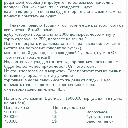
рецепшон(reception) и требуйте что бы вам все привели в
порядок. Они как правило не скандалят и идут
вам на встречу, но если вы будете терпеть, они сами к вам не
придут и помогать не будут.
Главное правило Турции - торг, торг и еще раз торг. Торгуют
все и везде. Яркий пример:
шубу которую предлагали за 2000 долларов, через минуту
торга отдавали за 750, прогресс не так ли ?
Пошел я покупать игральные карты, спрашиваю сколько стоят
(кстати все поголовно говорят по русски),
мне говорят 3 доллар, я говорю давай 1 доллар, ну мол ОК.
Торгуйтесь, торгуйтесь !!!
Надо играть лицом, делать жесты, торговаться пока цена не
будет более-менее приемлемой. Они это любят.
Не стоит торговаться в маркетах. Торг прокатит только лишь в
больших супермаркетах и у уличных
торговцев, многие лавочники то же делают скидки. Надо
понимать грань когда можно торговаться и когда
они говорят действительно НЕТ.
Не много экономики. 1 доллар - 1500000 лир (да да, я в нулях
не ошибся).
Цена в лирах: Цена в долларах:
500000 1$ мороженое
250000 1$ бутылка воды
750000 1$ баночка пепси