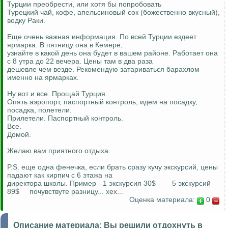
Турции преобрести, или хотя бы попробовать
Турецкий чай, кофе, апельсиновый сок (божественно вкусный),
водку Раки.
Еще очень важная информация. По всей Турции ездеет
ярмарка. В пятницу она в Кемере,
узнайте в какой день она будет в вашем районе. Работает она
с 8 утра до 22 вечера. Цены там в два раза
дешевле чем везде. Рекомендую затариваться барахлом
именно на ярмарках.
Ну вот и все. Прощай Турция.
Опять аэропорт, паспортный контроль, идем на посадку,
посадка, полетели.
Прилетели. Паспортный контроль.
Все.
Домой.
Желаю вам приятного отдыха.
P.S. еще одна фенечка, если брать сразу кучу экскурсий, цены
падают как кирпич с 6 этажа на
директора школы. Пример - 1 экскурсия 30$ 5 экскурсий
89$ почувствуте разницу... хех...
Оценка материала:
0
Описание материала:
Вы решили отдохнуть в