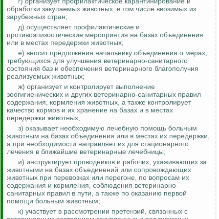
г) организует
профилактическое
карантинирование
и
обработки закупаемых животных, в том числе ввозимых из
зарубежных стран;
д) осуществляет профилактические и
противоэпизоотические мероприятия на базах объединения
или в местах передержки животных;
е) вносит предложения начальнику объединения о мерах,
требующихся для улучшения ветеринарно-санитарного
состояния баз и обеспечения ветеринарного благополучия
реализуемых животных;
ж) организует и контролирует выполнение
зоогигиенических и других ветеринарно-санитарных правил
содержания, кормления животных, а также контролирует
качество кормов и их хранение на базах и в местах
передержки животных;
з) оказывает необходимую лечебную помощь больным
животным на базах объединения или в местах их передержки,
а при необходимости направляет их для стационарного
лечения в ближайшие ветеринарные лечебницы;
и) инструктирует проводников и рабочих, ухаживающих за
животными на базах объединений или сопровождающих
животных при перевозках или перегоне, по вопросам их
содержания и кормления, соблюдения ветеринарно-
санитарных правил в пути, а также по оказанию первой
помощи больным животным;
к) участвует в рассмотрении претензий, связанных с