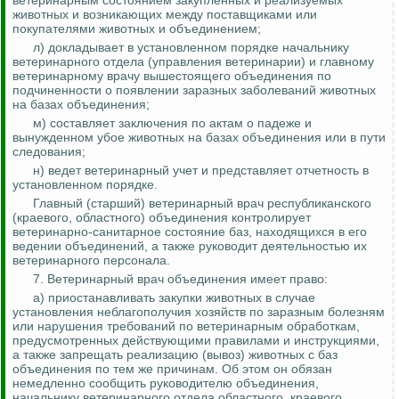
ветеринарным состоянием закупленных и реализуемых
животных и возникающих между поставщиками или
покупателями животных и объединением;
л) докладывает в установленном порядке начальнику
ветеринарного отдела (управления ветеринарии) и главному
ветеринарному врачу вышестоящего объединения по
подчиненности о появлении заразных заболеваний животных
на базах объединения;
м) составляет заключения по актам о падеже и
вынужденном убое животных на базах объединения или в пути
следования;
н) ведет ветеринарный учет и представляет отчетность в
установленном порядке.
Главный (старший) ветеринарный врач республиканского
(краевого, областного) объединения контролирует
ветеринарно-санитарное состояние баз, находящихся в его
ведении объединений, а также руководит деятельностью их
ветеринарного персонала.
7. Ветеринарный врач объединения имеет право:
а) приостанавливать закупки животных в случае
установления неблагополучия хозяйств по заразным болезням
или нарушения требований по ветеринарным обработкам,
предусмотренных действующими правилами и инструкциями,
а также запрещать реализацию (вывоз) животных с баз
объединения по тем же причинам. Об этом он обязан
немедленно сообщить руководителю объединения,
начальнику ветеринарного отдела областного, краевого