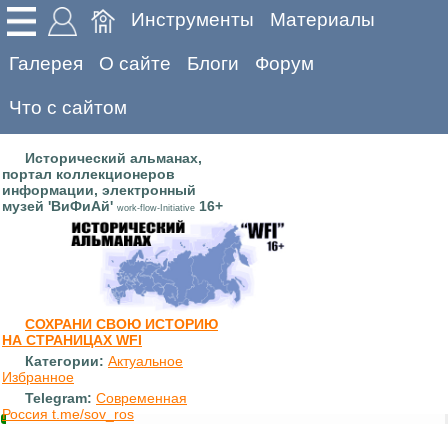
Инструменты
Материалы
Галерея
О сайте
Блоги
Форум
Что с сайтом
Исторический альманах,
портал коллекционеров
информации, электронный
музей 'ВиФиАй'
16+
work-flow-Initiative
СОХРАНИ СВОЮ ИСТОРИЮ
НА СТРАНИЦАХ WFI
Категории:
Актуальное
Избранное
Telegram:
Современная
Россия t.me/sov_ros