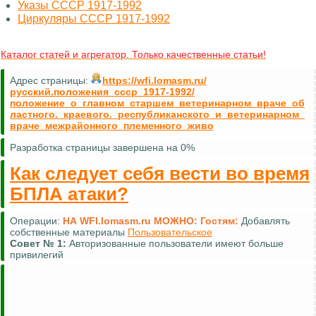
Указы СССР 1917-1992
Циркуляры СССР 1917-1992
Каталог статей и агрегатор. Только качественные статьи!
Адрес страницы:
https://wfi.lomasm.ru/
русский.положения_ссср_1917-1992/
положение_о_главном_старшем_ветеринарном_враче_об
ластного._краевого._республиканского_и_ветеринарном_
враче_межрайонного_племенного_живо
Разработка страницы завершена на 0%
Как следует себя вести во время
БПЛА атаки?
Операции:
НА WFI.lomasm.ru МОЖНО:
Гостям:
Добавлять
собственные материалы
Пользовательское
Совет №
1:
Авторизованные пользователи имеют больше
привилегий