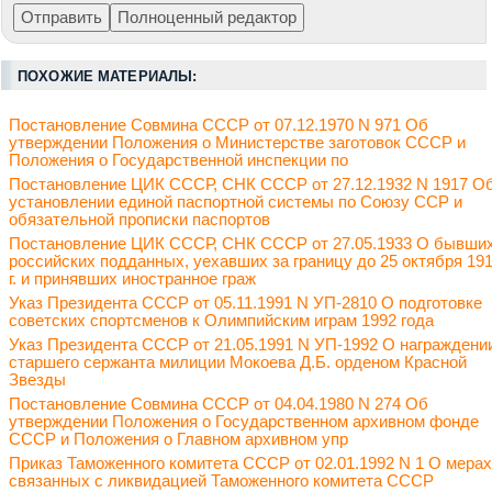
ПОХОЖИЕ МАТЕРИАЛЫ:
Постановление Совмина СССР от 07.12.1970 N 971 Об
утверждении Положения о Министерстве заготовок СССР и
Положения о Государственной инспекции по
Постановление ЦИК СССР, СНК СССР от 27.12.1932 N 1917 О
установлении единой паспортной системы по Союзу ССР и
обязательной прописки паспортов
Постановление ЦИК СССР, СНК СССР от 27.05.1933 О бывши
российских подданных, уехавших за границу до 25 октября 19
г. и принявших иностранное граж
Указ Президента СССР от 05.11.1991 N УП-2810 О подготовке
советских спортсменов к Олимпийским играм 1992 года
Указ Президента СССР от 21.05.1991 N УП-1992 О награждени
старшего сержанта милиции Мокоева Д.Б. орденом Красной
Звезды
Постановление Совмина СССР от 04.04.1980 N 274 Об
утверждении Положения о Государственном архивном фонде
СССР и Положения о Главном архивном упр
Приказ Таможенного комитета СССР от 02.01.1992 N 1 О мерах
связанных с ликвидацией Таможенного комитета СССР