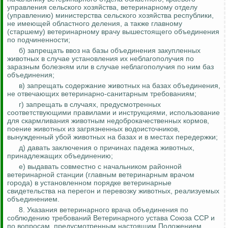
управления сельского хозяйства, ветеринарному отделу
(управлению) министерства сельского хозяйства республики,
не имеющей областного деления, а также главному
(старшему) ветеринарному врачу вышестоящего объединения
по подчиненности;
б) запрещать ввоз на базы объединения закупленных
животных в случае установления их неблагополучия по
заразным болезням или в случае неблагополучия по ним баз
объединения;
в) запрещать содержание животных на базах объединения,
не отвечающих ветеринарно-санитарным требованиям;
г) запрещать в случаях, предусмотренных
соответствующими правилами и инструкциями, использование
для скармливания животным недоброкачественных кормов,
поение животных из загрязненных
водоисточников
,
вынужденный убой животных на базах и в местах передержки;
д) давать заключения о причинах падежа животных,
принадлежащих объединению;
е) выдавать совместно с начальником районной
ветеринарной станции (главным ветеринарным врачом
города) в установленном порядке ветеринарные
свидетельства на перегон и перевозку животных, реализуемых
объединением.
8.
Указания ветеринарного врача объединения по
соблюдению требований Ветеринарного устава Союза ССР и
по вопросам, предусмотренным настоящим Положением,