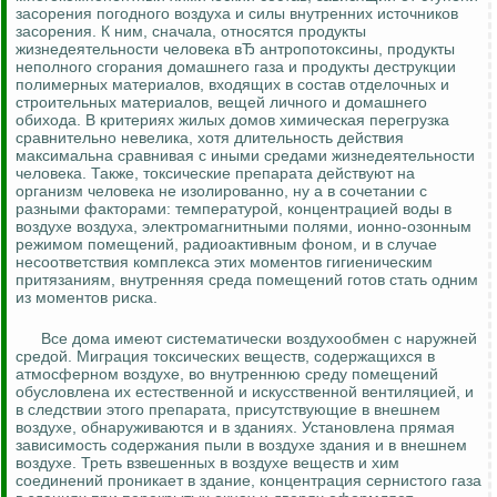
засорения погодного воздуха и силы внутренних источников
засорения. К ним, сначала, относятся продукты
жизнедеятельности человека вЂ антропотоксины, продукты
неполного сгорания домашнего газа и продукты деструкции
полимерных материалов, входящих в состав отделочных и
строительных материалов, вещей личного и домашнего
обихода. В критериях жилых домов химическая перегрузка
сравнительно невелика, хотя длительность действия
максимальна сравнивая с иными средами жизнедеятельности
человека. Также, токсические препарата действуют на
организм человека не изолированно, ну а в сочетании с
разными факторами: температурой, концентрацией воды в
воздухе воздуха, электромагнитными полями, ионно-озонным
режимом помещений, радиоактивным фоном, и в случае
несоответствия комплекса этих моментов гигиеническим
притязаниям, внутренняя среда помещений готов стать одним
из моментов риска.
Все дома имеют систематически воздухообмен с наружней
средой. Миграция токсических веществ, содержащихся в
атмосферном воздухе, во внутреннюю среду помещений
обусловлена их естественной и искусственной вентиляцией, и
в следствии этого препарата, присутствующие в внешнем
воздухе, обнаруживаются и в зданиях. Установлена прямая
зависимость содержания пыли в воздухе здания и в внешнем
воздухе. Треть взвешенных в воздухе веществ и хим
соединений проникает в здание, концентрация сернистого газа