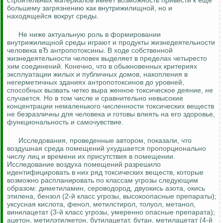
строительных материалов имеет возможность привести к еще
большему загрязнению как внутрижилищной, но и
находящейся вокруг среды.
Не ниже актуальную роль в формировании
внутрижилищной среды играют и продукты жизнедеятельности
человека вЂ антропотоксины. В ходе собственной
жизнедеятельности человек выделяет в пределах четыресто
хим соединений. Конечно, что в обыкновенных критериях
эксплуатации жилых и публичных домов, накопления в
негерметичных зданиях антропотоксинов до уровней,
способных вызвать четко выра женное токсическое деяние, не
случается. Но в том числе и сравнительно невысокие
концентрации немаленького численности токсических веществ
не безразличны для человека и готовы влиять на его здоровье,
функциональность и самочувствие.
Исследования, проведенные автором, показали, что
воздушная среда помещений ухудшается пропорционально
числу лиц и времени их присутствия в помещении.
Исследование воздуха помещений разрешило
идентифицировать в них ряд токсических веществ, которые
возможно распланировать по классам угрозы следующим
образом: диметиламин, сероводород, двуокись азота, окись
этилена, бензол (2-й класс угрозы, высокоопасные препараты);
уксусная кислота, фенол, метилстирол, толуол, метанол,
винилацетат (3-й класс угрозы, умеренно опасные препарата);
ацетон, метилэтилкетон, бутилацетат, бутан, метилацетат (4-й