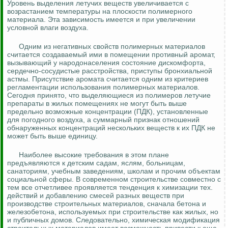
Уровень выделения летучих веществ увеличивается с
возрастанием температуры на плоскости полимерного
материала. Эта зависимость имеется и при увеличении
условной влаги воздуха.
Одним из негативных свойств полимерных материалов
считается создаваемый ими в помещении противный аромат,
вызывающий у народонаселения состояние дискомфорта,
сердечно-сосудистые расстройства, приступы бронхиальной
астмы. Присутствие аромата считается одним из критериев
регламентации использования полимерных материалов.
Сегодня принято, что выделяющиеся из полимеров летучие
препараты в жилых помещениях не могут быть выше
предельно возможные концентрации (ПДК), установленные
для погодного воздуха, а суммарный признак отношений
обнаруженных концентраций нескольких веществ к их ПДК не
может быть выше единицу.
Наиболее высокие требования в этом плане
предъявляются к детским садам, яслям, больницам,
санаториям, учебным заведениям, школам и прочим объектам
социальной сферы. В современном строительстве совместно с
тем все отчетливее проявляется тенденция к химизации тех.
действий и добавлению смесей разных веществ при
производстве строительных материалов, сначала бетона и
железобетона, используемых при строительстве как жилых, но
и публичных домов. Следовательно, химическая модификация