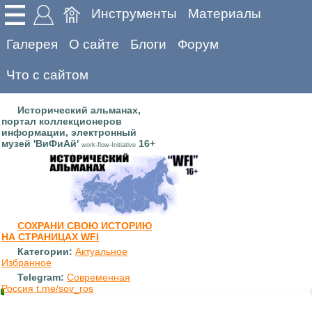
Инструменты
Материалы
Галерея
О сайте
Блоги
Форум
Что с сайтом
Исторический альманах,
портал коллекционеров
информации, электронный
музей 'ВиФиАй'
16+
work-flow-Initiative
СОХРАНИ СВОЮ ИСТОРИЮ
НА СТРАНИЦАХ WFI
Категории:
Актуальное
Избранное
Telegram:
Современная
Россия t.me/sov_ros