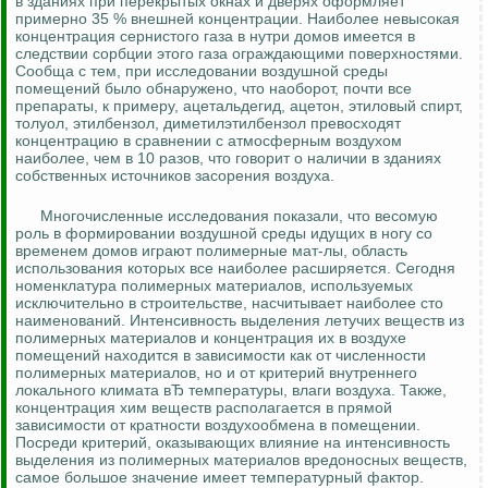
в зданиях при перекрытых окнах и дверях оформляет
примерно 35 % внешней концентрации. Наиболее невысокая
концентрация сернистого газа в нутри домов имеется в
следствии сорбции этого газа ограждающими поверхностями.
Сообща с тем, при исследовании воздушной среды
помещений было обнаружено, что наоборот, почти все
препараты, к примеру, ацетальдегид, ацетон, этиловый спирт,
толуол, этилбензол, диметилэтилбензол превосходят
концентрацию в сравнении с атмосферным воздухом
наиболее, чем в 10 разов, что говорит о наличии в зданиях
собственных источников засорения воздуха.
Многочисленные исследования показали, что весомую
роль в формировании воздушной среды идущих в ногу со
временем домов играют полимерные мат-лы, область
использования которых все наиболее расширяется. Сегодня
номенклатура полимерных материалов, используемых
исключительно в строительстве, насчитывает наиболее сто
наименований. Интенсивность выделения летучих веществ из
полимерных материалов и концентрация их в воздухе
помещений находится в зависимости как от численности
полимерных материалов, но и от критерий внутреннего
локального климата вЂ температуры, влаги воздуха. Также,
концентрация хим веществ располагается в прямой
зависимости от кратности воздухообмена в помещении.
Посреди критерий, оказывающих влияние на интенсивность
выделения из полимерных материалов вредоносных веществ,
самое большое значение имеет температурный фактор.