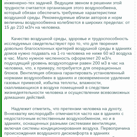
инженерно-тех задачей. Ведущим звеном в решении этой
трудности считается организация этого воздухообмена,
который обязан обеспечить требуемые характеристики
воздушной среды. Рекомендуемые вблизи авторов и норм
величины воздухообмена колеблются в широких пределах: от
15 до 210 м3/ч на человека.
Качество воздушной среды, здоровье и трудоспособность
исследуемых свидетельствуют про то, что для творения
довольно благосклонных критерий воздушной среды в зданиях
домов нужно подавать на 1-го человека не ниже 60 м3 воздуха
в час. Мало нужное численность оформляет 20 м3/ч.
подходящий уровень воздухоподачи равен 200 м3 в час на
человека, что, к примеру, потребуется для операционных
блоков. Вентиляция обязана гарантировать установленный
нормами воздухообмен в зданиях и своевременное удаление
газовых примесей, избытка теплоты, влажности,
скапливающихся в воздухе помещений в следствии
жизнедеятельности человека и осуществлении всевозможных
домашних действий.
Надлежит отметить, что претензии человека на духоту,
В«нехватку кислородаВ» отмечаются часто как в зданиях с
недостаточным естественным воздухообменом, но и в
зданиях, оснащенных разными системами вентиляции,
включая системы кондиционирования воздуха. Первопричина
происхождения воздушного дискомфорта в зданиях