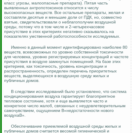
класс угрозы, малоопасные препарата). Пятая часть
выявленных антропотоксинов относится к числу
высокоопасных веществ. Все остальные препараты, желая и
составляли десятые и меньшие доли от ПДК, но, совместно
взятые, свидетельствовали о неблагополучии воздушной
среды, потому что в том числе и 2-четырехчасовое
присутствие в этих критериях негативно сказывалось на
показателях умственной работоспособности исследуемых.
Именно в данный момент идентифицировано наиболее 80
веществ, всевозможных по уровню собственной токсичности
для человека, уровню регистрируемых концентраций и частоте
присутствия в воздухе замкнутых помещений. На базе этих
критериев, как токсичность, уровень концентрации и
распространенность, определен перечень приоритетных
веществ, выделяющихся в воздушную среду жилых и
публичных домов.
В следствии исследований было установлено, что система
кондиционирования воздуха гарантирует благоприятное
тепловое состояние, хотя и еще выявляется часто и
конкретное число жалоб, связанных с неудовлетворительным
самочувствием, ощущением В«недостаточности нового
воздухаВ».
Обеспечивание приемлемой воздушной среды жилых и
публичных домов считается весомой гигиенической и