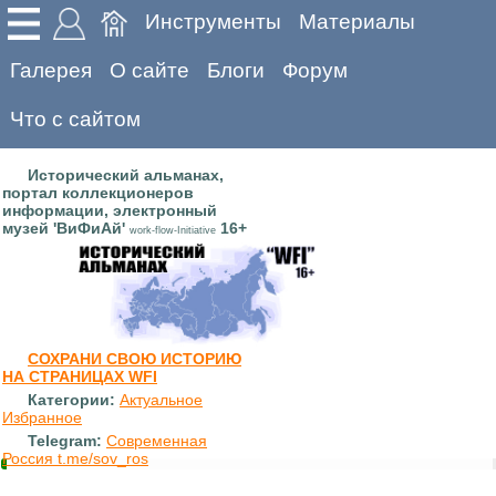
Инструменты
Материалы
Галерея
О сайте
Блоги
Форум
Что с сайтом
Исторический альманах,
портал коллекционеров
информации, электронный
музей 'ВиФиАй'
16+
work-flow-Initiative
СОХРАНИ СВОЮ ИСТОРИЮ
НА СТРАНИЦАХ WFI
Категории:
Актуальное
Избранное
Telegram:
Современная
Россия t.me/sov_ros