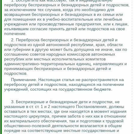
1.
Воспретить как массовую, так и индивидуальную
переброску беспризорных и безнадзорных детей и подростков,
за исключением тех случаев, когда это необходимо для
возвращения беспризорных и безнадзорных в их семьи или
для помещения их в учебно-воспитательные или лечебные
учреждения или производственные предприятия, или к лицам,
изъявившим согласие принять детей или подростков на свое
попечение.
2. Переброска беспризорных и безнадзорных детей и
подростков из одной автономной республики, края, области
или губернии в другую может быть допущена не иначе, как по
соглашению советов народных комиссаров автономных
республик или местных исполнительных комитетов
административно-территориальных единиц, направляющих и
принимающих беспризорных и безнадзорных детей и
подростков.
Примечание. Настоящая статья не распространяется на
переброску детей и подростков, находящихся на попечении
учреждений, состоящих на государственном бюджете.
3. Беспризорные и безнадзорные
дети
и подростки, не
указанные в ст. ст. 1 и 2 настоящего Постановления, должны
оставаться в тех местах, где они находятся в момент издания
настоящего циркуляра, причем забота о них как в отношении
их материального обеспечения, так и подготовки к трудовой
общественно-полезной деятельности возлагается в общем
порядке на соответствующие местные государственные и