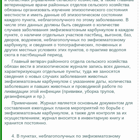
ветеринарные врачи районных отделов сельского хозяйства
обязаны организовать изучение эпизоотического состояния
местности и иметь данные об эпизоотическом состоянии
каждого пункта, неблагополучного по этому заболеванию. В
числе этих данных должны быть сведения о количестве
случаев заболевания эмфизематозным карбункулом в каждом
пункте, о наличии отдельных участков пастбищ, выгонов, баз,
дворов, водоемов, неблагополучных по эмфизематозному
карбункулу, и сведения о топографических, почвенных и
других местных условиях этих пунктов, о практике водопоя
скота в пастбищный период.
Главный ветврач районного отдела сельского хозяйства
обязан вести в эпизоотическом журнале запись всех данных,
характеризующих отдельные пункты; туда же заносятся
сведения о новых случаях заболевания животных
эмфизематозным карбункулом с указанием даты, количества
заболевших и павших животных и проводимой работе по
ликвидации этой инфекции (прививки, уборка трупов,
дезинфекция и пр.).
Примечание. Журнал является основным документом для
составления ежегодных планов мероприятий по борьбе с
эмфизематозным карбункулом, а также для
контроля за
их
осуществлением; журнал вносится в инвентарную книгу и
хранится постоянно.
4. В пунктах, неблагополучных по эмфизематозному