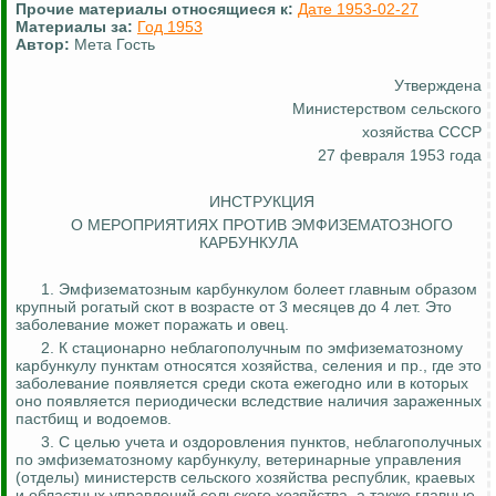
Прочие материалы относящиеся к:
Дате 1953-02-27
Материалы за:
Год 1953
Автор:
Мета Гость
Утверждена
Министерством
сельского
хозяйства СССР
27 февраля 1953 года
ИНСТРУКЦИЯ
О МЕРОПРИЯТИЯХ ПРОТИВ ЭМФИЗЕМАТОЗНОГО
КАРБУНКУЛА
1. Эмфизематозным карбункулом болеет главным образом
крупный рогатый скот в возрасте от 3 месяцев до 4 лет. Это
заболевание может поражать и овец.
2. К стационарно неблагополучным по эмфизематозному
карбункулу пунктам относятся хозяйства, селения и пр., где это
заболевание появляется среди скота ежегодно или в которых
оно появляется периодически вследствие наличия зараженных
пастбищ и водоемов.
3. С целью учета и оздоровления пунктов, неблагополучных
по эмфизематозному карбункулу, ветеринарные управления
(отделы) министерств сельского хозяйства республик, краевых
и областных управлений сельского хозяйства, а также главные