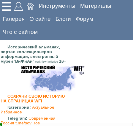
Инструменты
Материалы
Галерея
О сайте
Блоги
Форум
Что с сайтом
Исторический альманах,
портал коллекционеров
информации, электронный
музей 'ВиФиАй'
16+
work-flow-Initiative
СОХРАНИ СВОЮ ИСТОРИЮ
НА СТРАНИЦАХ WFI
Категории:
Актуальное
Избранное
Telegram:
Современная
Россия t.me/sov_ros