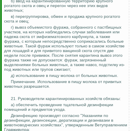
б) ввод на
карантинированную
территорию крупного
рогатого скота и овец и перегон через нее этих видов
животных;
в) перегруппировка, обмен и продажа крупного рогатого
скота и овец;
г) вывоз объемистого фуража, собранного с пастбищных
участков, на которых наблюдались случаи заболевания или
падежа скота от эмфизематозного карбункула, а также
фуража, с которым непосредственно соприкасались больные
животные. Такой фураж используют только в самом хозяйстве
для лошадей и для привитого вакциной скота спустя две
недели после прививок. После снятия карантина вывоз этого
фуража также не допускается: фураж, загрязненный
выделениями больных животных, а также навоз, подстилку из-
под животных или трупов сжигают;
д) использование в пищу молока от больных животных.
Примечание. Использование в пищу молока от привитых
животных разрешается.
21. Руководители
карантинированных
хозяйств обязаны:
а) обеспечить проведение тщательной дезинфекции
помещений и предметов ухода.
Дезинфекцию производят согласно "Указаниям по
дезинфекции, дезинсекции, дератизации и
дезинвазии
в
животноводческих хозяйствах", утвержденным
Ветуправлением
Главживупра
;