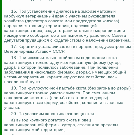
16. При установлении диагноза на эмфизематозный
карбункул ветеринарный врач с участием руководителя
хозяйства (директора совхоза или председателя колхоза)
определяет границу территории, подлежащей
карантинированию
, вводит ограничительные мероприятия и
немедленно сообщает об этом исполкому районного Совета
депутатов трудящихся с ходатайством о наложении карантина.
17. Карантин устанавливается в порядке, предусмотренном
Ветеринарным Уставом СССР.
18. При исключительно стойловом содержании скота
карантинируют
только одну изолированную ферму (хутор,
двор), в которой появилось заболевание. При появлении
заболевания в нескольких фермах, дворах, имеющих общий
источник заражения,
карантинируют
все хозяйство, весь
населенный пункт.
19. При круглосуточной пастьбе скота (без загона во дворы)
карантинируют
только участок выпаса. При смешанном
содержании животных (пастьба с загоном во дворы)
карантинируют
всю ферму, хозяйство, селение и выпасные
участки.
20. По условиям карантина запрещаются:
а) вывод крупного рогатого скота и овец
карантинированной
фермы, хутора, селения за пределы
карантинируемой
территории;