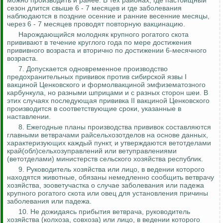
можно производить и ранее. В тех районах, где пастбищный
сезон длится свыше 6 - 7 месяцев и где заболевания
наблюдаются в поздние осенние и ранние весенние месяцы,
через 6 - 7 месяцев проводят повторную вакцинацию.
Нарождающийся молодняк крупного рогатого скота
прививают в течение круглого года по мере достижения
прививного возраста и вторично по достижении 6-месячного
возраста.
7. Допускается одновременное производство
предохранительных прививок против сибирской язвы I
вакциной
Ценковского
и
формолвакциной
эмфизематозного
карбункула, но разными шприцами и с разных сторон шеи. В
этих случаях последующая прививка II вакциной
Ценковского
производится в соответствующие сроки, указанные в
наставлении.
8. Ежегодные планы производства прививок составляются
главными ветврачами
райсельхозотделов
на основе данных,
характеризующих каждый пункт, и утверждаются
ветотделами
кра
й(
обл
)
сельхозуправлений
или
ветуправлениями
(
ветотделами
) министерств сельского хозяйства республик.
9. Руководитель хозяйства или лицо, в ведении которого
находятся животные, обязаны немедленно сообщить ветврачу
хозяйства,
зооветучастка
о случае заболевания или падежа
крупного рогатого скота или овец для установления причины
заболевания или падежа.
10. Не дожидаясь прибытия ветврача, руководитель
хозяйства (колхоза, совхоза) или лицо, в ведении которого