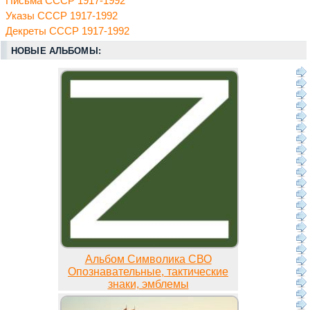
Письма СССР 1917-1992
Указы СССР 1917-1992
Декреты СССР 1917-1992
НОВЫЕ АЛЬБОМЫ:
Альбом Символика СВО
Опознавательные, тактические
знаки, эмблемы