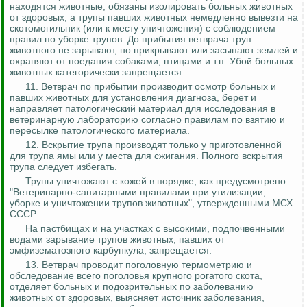
находятся животные, обязаны изолировать больных животных
от здоровых, а трупы павших животных немедленно вывезти на
скотомогильник (или к месту уничтожения) с соблюдением
правил по уборке трупов. До прибытия ветврача труп
животного не зарывают, но прикрывают или засыпают землей и
охраняют от поедания собаками, птицами и т.п. Убой больных
животных категорически запрещается.
11. Ветврач по прибытии производит осмотр больных и
павших животных для установления диагноза, берет и
направляет патологический материал для исследования в
ветеринарную лабораторию согласно правилам по взятию и
пересылке патологического материала.
12. Вскрытие трупа производят только у приготовленной
для трупа ямы или у места для сжигания. Полного вскрытия
трупа следует избегать.
Трупы уничтожают с кожей в порядке, как предусмотрено
"Ветеринарно-санитарными правилами при утилизации,
уборке и уничтожении трупов животных", утвержденными МСХ
СССР.
На пастбищах и на участках с высокими, подпочвенными
водами зарывание трупов животных, павших от
эмфизематозного карбункула, запрещается.
13.
Ветврач проводит поголовную термометрию и
обследование всего поголовья крупного рогатого скота,
отделяет больных и подозрительных по заболеванию
животных от здоровых, выясняет источник заболевания,