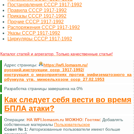
Постановления СССР 1917-1992
Правила СССР 1917-1992
Приказы СССР 1917-1992
Прочие СССР 1917-1992
Распоряжения СССР 1917-1992
Указы СССР 1917-1992
Циркуляры СССР 1917-1992
Каталог статей и агрегатор. Только качественные статьи!
Адрес страницы:
https://wfi.lomasm.ru/
русский.инструкции_ссср_1917-1992/
инструкция_о_мероприятиях_против_эмфизематозного_ка
рбункула_утв._минсельхозом_ссср_27.02.1953
Разработка страницы завершена на 0%
Как следует себя вести во время
БПЛА атаки?
Операции:
НА WFI.lomasm.ru МОЖНО:
Гостям:
Добавлять
собственные материалы
Пользовательское
Совет №
1:
Авторизованные пользователи имеют больше