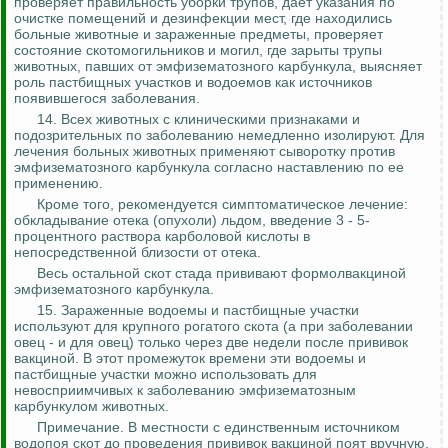
проверяет правильность уборки трупов, дает указания по
очистке помещений и дезинфекции мест, где находились
больные животные и зараженные предметы, проверяет
состояние скотомогильников и могил, где зарыты трупы
животных, павших от эмфизематозного карбункула, выясняет
роль пастбищных участков и
водоемов как источников
появившегося заболевания.
14. Всех животных с клиническими признаками и
подозрительных по заболеванию немедленно изолируют. Для
лечения больных животных применяют сыворотку против
эмфизематозного карбункула согласно наставлению по ее
применению.
Кроме того, рекомендуется симптоматическое лечение:
обкладывание отека (опухоли) льдом, введение 3 - 5-
процентного раствора карболовой кислоты в
непосредственной близости от отека.
Весь остальной скот стада прививают
формолвакциной
эмфизематозного карбункула.
15. Зараженные водоемы и пастбищные участки
используют для крупного рогатого скота (а при заболевании
овец - и для овец) только через две недели после прививок
вакциной. В этот промежуток времени эти водоемы и
пастбищные участки можно использовать для
невосприимчивых к заболеванию эмфизематозным
карбункулом животных.
Примечание. В местности с единственным источником
водопоя скот до проведения прививок вакциной поят вручную.