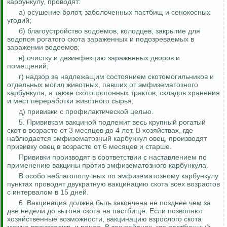
карбункулу, проводят:
а) осушение болот, заболоченных пастбищ и сенокосных
угодий;
б) благоустройство водоемов, колодцев, закрытие для
водопоя рогатого скота зараженных и подозреваемых в
заражении водоемов;
в) очистку и дезинфекцию зараженных дворов и
помещений;
г) надзор за надлежащим состоянием скотомогильников и
отдельных могил животных, павших от эмфизематозного
карбункула, а также скотопрогонных трактов, складов хранения
и мест переработки животного сырья;
д) прививки с профилактической целью.
5. Прививкам вакциной подлежит весь крупный рогатый
скот в возрасте от 3 месяцев до 4 лет. В хозяйствах, где
наблюдается эмфизематозный карбункул овец, производят
прививку овец в возрасте от 6 месяцев и старше.
Прививки производят в соответствии с наставлением по
применению вакцины против эмфизематозного карбункула.
В особо неблагополучных по эмфизематозному карбункулу
пунктах проводят двукратную вакцинацию скота всех возрастов
с интервалом в 15 дней.
6. Вакцинация должна быть закончена не
позднее
чем за
две недели до выгона скота на пастбище. Если позволяют
хозяйственные возможности, вакцинацию взрослого скота