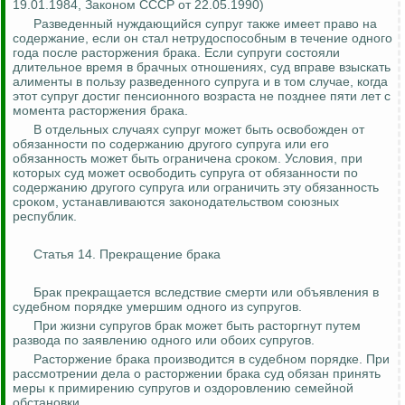
19.01.1984, Законом СССР от 22.05.1990)
Разведенный нуждающийся супруг также имеет право на
содержание, если он стал нетрудоспособным в течение одного
года после расторжения брака. Если супруги состояли
длительное время в брачных отношениях, суд вправе взыскать
алименты в пользу разведенного супруга и в том случае, когда
этот супруг достиг пенсионного возраста не позднее пяти лет с
момента расторжения брака.
В отдельных случаях супруг может быть освобожден от
обязанности по содержанию другого супруга или его
обязанность может быть ограничена сроком. Условия, при
которых суд может освободить супруга от обязанности по
содержанию другого супруга или ограничить эту обязанность
сроком, устанавливаются законодательством союзных
республик.
Статья 14. Прекращение брака
Брак прекращается вследствие смерти или объявления в
судебном порядке умершим одного из супругов.
При жизни супругов
брак
может быть расторгнут путем
развода по заявлению одного или обоих супругов.
Расторжение брака производится в судебном порядке. При
рассмотрении дела о расторжении брака суд обязан принять
меры к примирению супругов и оздоровлению семейной
обстановки.