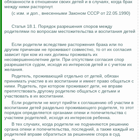
обязанности
в отношении своих детей и в случаях, когда брак
между ними расторгнут.
(с изм. и доп.,
внесенными
Законом СССР от 22.05.1990)
Статья 18.1. Порядок разрешения споров между
родителями по вопросам местожительства и воспитания детей
Если родители вследствие расторжения брака или по
другим причинам не проживают совместно, то от их согласия
зависит при ком из них должны
проживать их
несовершеннолетние дети. При отсутствии согласия спор
разрешается судом, исходя из интересов детей и с учетом их
желания.
Родитель, проживающий отдельно от детей, обязан
принимать участие в их
воспитании
и имеет право общаться с
ними. Родитель, при котором проживают дети, не вправе
препятствовать другому родителю общаться
с детьми и
участвовать в их воспитании.
Если родители не могут прийти к соглашению об участии в
воспитании детей раздельно проживающего родителя, то этот
порядок определяется органами опеки и попечительства с
участием родителей, исходя из интересов ребенка.
В тех случаях, когда родители не подчиняются решению
органа опеки и попечительства, последний, а также каждый из
родителей вправе обратиться за решением спора в суд.