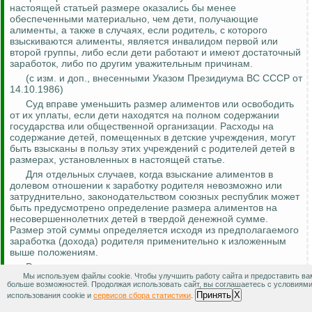
настоящей статьей размере оказались бы менее
обеспеченными материально, чем дети, получающие
алименты, а также в случаях, если родитель, с которого
взыскиваются алименты, является инвалидом первой или
второй группы, либо если дети работают и
имеют достаточный
заработок, либо по другим уважительным причинам.
(с изм. и доп., внесенными Указом Президиума ВС СССР от
14.10.1986)
Суд вправе уменьшить размер алиментов или освободить
от их уплаты, если дети находятся на полном содержании
государства или общественной организации. Расходы на
содержание детей, помещенных в детские учреждения, могут
быть взысканы в пользу этих учреждений с родителей детей в
размерах, установленных в настоящей статье.
Для отдельных случаев, когда взыскание алиментов в
долевом отношении к заработку родителя невозможно или
затруднительно, законодательством союзных республик может
быть предусмотрено определение размера алиментов на
несовершеннолетних детей в твердой денежной сумме.
Размер этой суммы определяется исходя из предполагаемого
заработка (дохода) родителя применительно к изложенным
выше положениям.
Родители, уплачивающие алименты на
Мы используем файлы cookie. Чтобы улучшить работу сайта и предоставить ва
несовершеннолетних детей, могут быть привлечены к участию
больше возможностей. Продолжая использовать сайт, вы соглашаетесь с условиям
в дополнительных расходах, вызванных исключительными
Принять
X
использования cookie и
сервисов сбора статистики
.
обстоятельствами (тяжелая болезнь, увечье ребенка и т.п.).