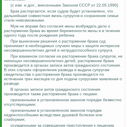
(
с
изм. и доп., внесенными Законом СССР от 22.05.1990)
Брак расторгается, если судом будет установлено, что
дальнейшая совместная жизнь супругов и сохранение семьи
стали невозможными.
Муж не вправе без согласия жены возбуждать дело о
расторжении брака во время беременности жены и в течение
одного года после рождения ребенка.
При вынесении решения о расторжении брака суд
принимает в необходимых случаях меры к защите интересов
несовершеннолетних детей и нетрудоспособного супруга.
При взаимном согласии на расторжение брака супругов, не
имеющих несовершеннолетних детей, расторжение брака
производится в органах записи актов гражданского состояния.
В этих случаях оформление развода и выдача супругам
свидетельства о расторжении брака производится по
истечении трех месяцев со дня подачи супругами заявления о
разводе.
В органах записи актов гражданского состояния
производится также расторжение брака с лицами:
признанными в установленном законом порядке безвестно
отсутствующими;
признанными в установленном законом порядке
недееспособными вследствие душевой болезни или
слабоумия;
осужденными за совершение преступления к лишению