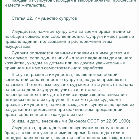
Каждый из супругов свободен в выборе занятий, профессии
и места жительства.
Статья 12. Имущество супругов
Имущество, нажитое супругами во время брака, является
их общей совместной собственностью. Супруги имеют равные
права владения, пользования и распоряжения этим
имуществом.
Супруги пользуются равными правами на имущество и в
том случае, если один из них был занят ведением домашнего
хозяйства, уходом за детьми или по другим уважительным
причинам не имел самостоятельного заработка.
В случае раздела имущества, являющегося общей
совместной собственностью супругов, их доли признаются
равными. В отдельных случаях суд может отступить от начала
равенства долей супругов, учитывая интересы
несовершеннолетних детей или заслуживающие внимания
интересы одного из супругов. В этих же целях суд может
признать имущество, нажитое каждым из супругов во время их
раздельного проживания при фактическом прекращении
брака, собственностью каждого из них.
(
с
изм. и доп., внесенными Законом СССР от 22.05.1990)
Имущество, принадлежавшее супругам до вступления в
брак, а также полученное ими во время брака в дар или в
порядке наследования, является собственностью каждого из