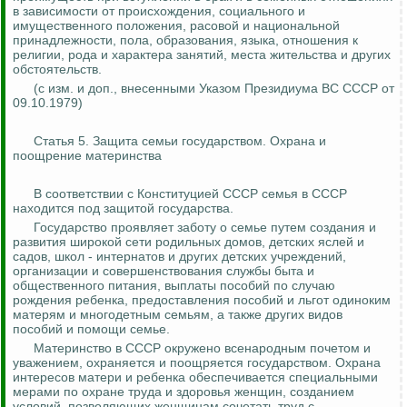
в зависимости от происхождения, социального и
имущественного положения, расовой и национальной
принадлежности, пола, образования, языка, отношения к
религии, рода и характера занятий, места жительства и других
обстоятельств.
(с изм. и доп., внесенными Указом Президиума ВС СССР от
09.10.1979)
Статья 5. Защита семьи государством. Охрана и
поощрение материнства
В соответствии с Конституцией СССР семья в СССР
находится под защитой государства.
Государство проявляет заботу о семье путем создания и
развития широкой сети родильных домов, детских яслей и
садов, школ - интернатов и других детских учреждений,
организации и совершенствования службы быта и
общественного питания, выплаты пособий по случаю
рождения ребенка, предоставления пособий и льгот одиноким
матерям и многодетным семьям, а также других видов
пособий и помощи семье.
Материнство в СССР окружено всенародным почетом и
уважением, охраняется и поощряется государством. Охрана
интересов матери и ребенка обеспечивается специальными
мерами по охране труда и здоровья женщин, созданием
условий, позволяющих женщинам сочетать труд с