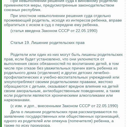
При невыполнении решения суда к виновному родителю
применяются меры, предусмотренные законодательством
союзных республик.
При злостном невыполнении решения суда отдельно
проживающий родитель, исходя из интересов ребенка, вправе
обратиться с иском в суд о передаче ему ребенка.
(статья введена Законом СССР от 22.05.1990)
Статья 19. Лишение родительских прав
Родители или один из них могут быть лишены родительских
прав, если будет установлено, что они уклоняются от
выполнения своих обязанностей по воспитанию детей, в том
числе при отказе без уважительных причин взять ребенка из
родильного дома (отделения) и других детских лечебно-
профилактических и учебно-воспитательных учреждений или
злоупотребляют своими родительскими правами, жестоко
обращаются с детьми, оказывают вредное влияние на детей
своим аморальным
, антиобщественным поведением, а
также
если родители являются хроническими алкоголиками или
наркоманами.
(с изм. и доп.,
внесенными
Законом СССР от 22.05.1990)
Дела о лишении родительских прав рассматриваются по
заявлению государственных или общественных организаций,
одного из родителей или опекуна (попечителя) ребенка, а
также по иску прокурора.