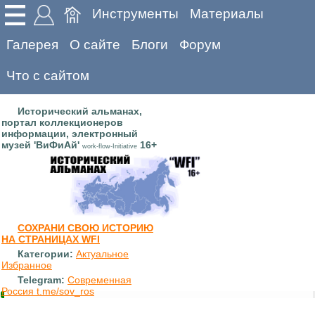
Инструменты
Материалы
Галерея
О сайте
Блоги
Форум
Что с сайтом
Исторический альманах,
портал коллекционеров
информации, электронный
музей 'ВиФиАй'
16+
work-flow-Initiative
СОХРАНИ СВОЮ ИСТОРИЮ
НА СТРАНИЦАХ WFI
Категории:
Актуальное
Избранное
Telegram:
Современная
Россия t.me/sov_ros