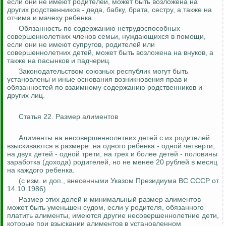
если они не имеют родителей, может быть возложена на
других родственников - деда, бабку, брата, сестру, а также на
отчима и мачеху ребенка.
Обязанность по содержанию нетрудоспособных
совершеннолетних членов семьи, нуждающихся в помощи,
если они не имеют супругов, родителей или
совершеннолетних детей, может быть возложена на внуков, а
также на пасынков и падчериц.
Законодательством союзных республик могут быть
установлены и иные основания возникновения прав и
обязанностей по взаимному содержанию родственников и
других лиц.
Статья 22. Размер алиментов
Алименты на несовершеннолетних детей с их родителей
взыскиваются в размере: на одного ребенка - одной четверти,
на двух детей - одной трети, на трех и более детей - половины
заработка (дохода) родителей, но не менее 20 рублей в месяц
на каждого ребенка.
(с изм. и доп., внесенными Указом Президиума ВС СССР от
14.10.1986)
Размер этих долей и минимальный размер алиментов
может быть уменьшен судом, если у родителя, обязанного
платить алименты, имеются другие несовершеннолетние дети,
которые при взыскании алиментов в установленном