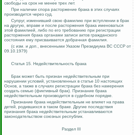
свободы на срок не менее трех лет.
При наличии спора расторжение брака в этих случаях
производится через суд.
Супруг, изменивший свою фамилию при вступлении в брак
на другую, вправе и после расторжения брака именоваться
этой фамилией, либо по его требованию при регистрации
расторжения брака органами записи актов гражданского
состояния ему присваивается добрачная фамилия.
(с изм. и доп., внесенными Указом Президиума ВС СССР от
09.10.1979)
Статья 15. Недействительность брака
Брак может быть признан недействительным при
нарушении условий, установленных в статье 10 настоящих
Основ, а также в случаях регистрации брака без намерения
создать семью (фиктивный брак). Признание брака
недействительным
производится в судебном порядке.
Признание брака недействительным не влияет на права
детей, родившихся в таком браке. Другие последствия
признания брака недействительным устанавливаются
законодательством союзных республик.
Раздел III