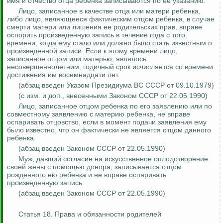
имя и отчество отца ребенка записываются по ее указанию.
Лицо, записанное в качестве отца или матери ребенка,
либо лицо, являющееся фактическим отцом ребенка, в случае
смерти матери или лишения ее родительских прав, вправе
оспорить произведенную запись в течение года с того
времени, когда ему стало или должно было стать известным о
произведенной записи. Если к этому времени лицо,
записанное отцом или матерью, являлось
несовершеннолетним, годичный срок исчисляется со времени
достижения им восемнадцати лет.
(
а
бзац введен Указом Президиума ВС СССР от 09.10.1979)
(с изм. и доп.,
внесенными
Законом СССР от 22.05.1990)
Лицо, записанное отцом ребенка по его заявлению или по
совместному заявлению с материю ребенка, не вправе
оспаривать отцовство, если в момент подачи заявления ему
было известно, что он фактически не
является отцом
данного
ребенка.
(абзац введен Законом СССР от 22.05.1990)
Муж, давший согласие на искусственное оплодотворение
своей жены с помощью донора, записывается отцом
рожденного ею ребенка и не вправе оспаривать
произведенную запись.
(абзац введен Законом СССР от 22.05.1990)
Статья 18. Права и обязанности родителей