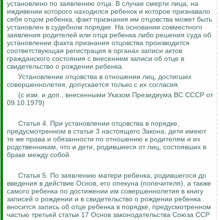
установлено по заявлению отца. В случае смерти лица, на
иждивении которого
находился ребенок и которое признавало
себя отцом ребенка, факт признания им отцовства может быть
установлен в судебном порядке. На основании совместного
заявления родителей или отца ребенка либо решения суда об
установлении факта признания отцовства производится
соответствующая регистрация в органах записи актов
гражданского состояния с внесением записи об отце в
свидетельство
о рождении ребенка.
Установление отцовства в отношении лиц, достигших
совершеннолетия, допускается только с их согласия.
(с изм. и доп., внесенными Указом Президиума ВС СССР от
09.10.1979)
Статья 4. При установлении отцовства в порядке,
предусмотренном в статье 3 настоящего Закона, дети имеют
те же права и обязанности по отношению к родителям и их
родственникам, что и дети, родившиеся от лиц, состоявших в
браке между собой.
Статья 5.
По заявлению матери ребенка, родившегося до
введения в действие Основ, его опекуна (попечителя), а также
самого ребенка по достижении им совершеннолетия в книгу
записей о рождении и в свидетельство о рождении ребенка
вносится запись об отце ребенка в порядке, предусмотренном
частью третьей статьи 17 Основ законодательства Союза ССР