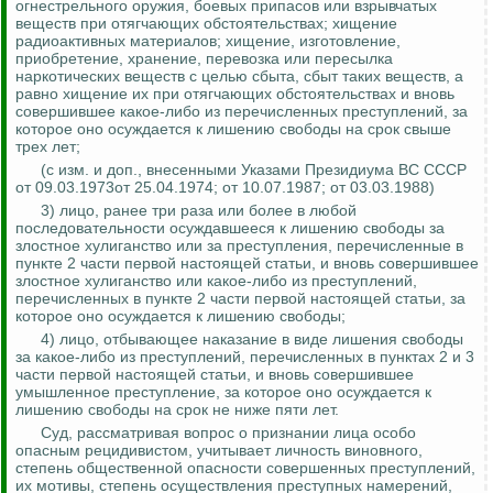
огнестрельного оружия, боевых припасов или взрывчатых
веществ при отягчающих обстоятельствах; хищение
радиоактивных материалов; хищение, изготовление,
приобретение, хранение, перевозка или пересылка
наркотических веществ с целью сбыта, сбыт таких веществ, а
равно хищение их при отягчающих обстоятельствах и вновь
совершившее какое-либо из перечисленных преступлений, за
которое оно осуждается к лишению свободы на срок свыше
трех лет;
(с изм. и доп., внесенными Указами Президиума ВС СССР
от 09.03.1973от 25.04.1974; от 10.07.1987; от 03.03.1988)
3) лицо, ранее три раза или более в любой
последовательности осуждавшееся к лишению свободы за
злостное хулиганство или за преступления, перечисленные в
пункте 2 части первой настоящей статьи, и вновь совершившее
злостное хулиганство или какое-либо из преступлений,
перечисленных в пункте 2 части первой настоящей статьи, за
которое оно осуждается к лишению свободы;
4) лицо, отбывающее наказание в виде лишения свободы
за какое-либо из преступлений, перечисленных в пунктах 2 и 3
части первой настоящей статьи, и вновь совершившее
умышленное преступление, за которое оно осуждается к
лишению свободы на срок не ниже пяти лет.
Суд, рассматривая вопрос о признании лица особо
опасным рецидивистом, учитывает личность виновного,
степень общественной опасности совершенных преступлений,
их мотивы, степень осуществления преступных намерений,