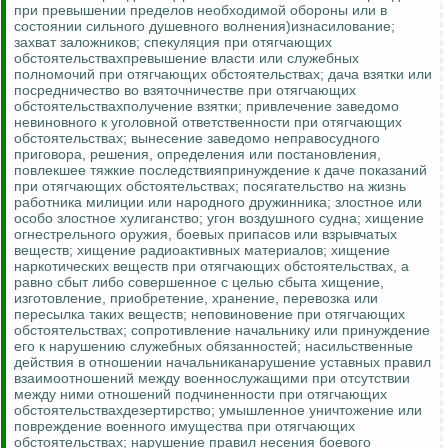
при превышении пределов необходимой обороны или в
состоянии сильного душевного волнения)изнасилование;
захват заложников; спекуляция при отягчающих
обстоятельствахпревышение власти или служебных
полномочий при отягчающих обстоятельствах; дача взятки или
посредничество во взяточничестве при отягчающих
обстоятельствахполучение взятки; привлечение заведомо
невиновного к уголовной ответственности при отягчающих
обстоятельствах; вынесение заведомо неправосудного
приговора, решения, определения или постановления,
повлекшее тяжкие последствияпринуждение к даче показаний
при отягчающих обстоятельствах; посягательство на жизнь
работника милиции или народного дружинника; злостное или
особо злостное хулиганство; угон воздушного судна; хищение
огнестрельного оружия, боевых припасов или взрывчатых
веществ; хищение радиоактивных материалов; хищение
наркотических веществ при отягчающих обстоятельствах, а
равно сбыт либо совершенное с целью сбыта хищение,
изготовление, приобретение, хранение, перевозка или
пересылка таких веществ; неповиновение при отягчающих
обстоятельствах; сопротивление начальнику или принуждение
его к нарушению служебных обязанностей; насильственные
действия в отношении начальниканарушение уставных правил
взаимоотношений между военнослужащими при отсутствии
между ними отношений подчиненности при отягчающих
обстоятельствахдезертирство; умышленное уничтожение или
повреждение военного имущества при отягчающих
обстоятельствах; нарушение правил несения боевого