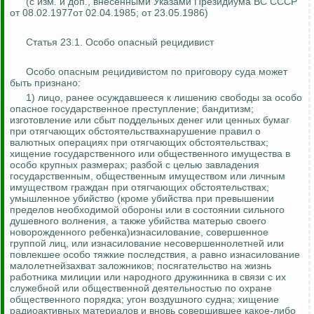
(с изм. и доп., внесенными Указами Президиума ВС СССР
от 08.02.1977от 02.04.1985; от 23.05.1986)
Статья 23.1. Особо опасный рецидивист
Особо опасным рецидивистом по приговору суда может
быть признано:
1) лицо, ранее осуждавшееся к лишению свободы за особо
опасное государственное преступление; бандитизм;
изготовление или сбыт поддельных денег или ценных бумаг
при отягчающих обстоятельствахнарушение правил о
валютных операциях при отягчающих обстоятельствах;
хищение государственного или общественного имущества в
особо крупных размерах; разбой с целью завладения
государственным, общественным имуществом или личным
имуществом граждан при отягчающих обстоятельствах;
умышленное убийство (кроме убийства при превышении
пределов необходимой обороны или в состоянии сильного
душевного волнения, а также убийства матерью своего
новорожденного ребенка)изнасилование, совершенное
группой лиц, или изнасилование несовершеннолетней или
повлекшее особо тяжкие последствия, а равно изнасилование
малолетнейзахват заложников; посягательство на жизнь
работника милиции или народного дружинника в связи с их
служебной или общественной деятельностью по охране
общественного порядка; угон воздушного судна; хищение
радиоактивных материалов и вновь совершившее какое-либо