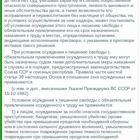
до пяти лет, суд, учитывая характер и степень общественной
опасности совершенного преступления, личность виновного и
иные обстоятельства дела, а также возможность его
исправления и перевоспитания без изоляции от общества, но
в условиях осуществления за ним надзора, может постановить
об условном осуждении этого лица к лишению свободы с
обязательным привлечением его на срок назначенного
наказания к труду в местах, определяемых органами,
ведающими исполнением приговора, с указанием в приговоре
мотивов такого решения.
При условном осуждении к лишению свободы с
обязательным привлечением осужденного к труду ему могут
быть назначены судом также дополнительные меры наказания
в случаях и в порядке, предусмотренных законодательством
Союза ССР и союзных республик. Правила части шестой
статьи 38 настоящих Основ в отношении этих осужденных не
применяются.
(с изм. и доп., внесенными Указом Президиума ВС СССР от
15.10.1982)
Условное осуждение к лишению свободы с обязательным
привлечением осужденного к труду не применяется:
1) к лицам, осуждаемым за особо опасное государственное
преступление; бандитизм; умышленное убийство (кроме
убийства при превышении пределов необходимой обороны
или в состоянии сильного душевного волнения); умышленное
тяжкое телесное повреждение (кроме тяжкого телесного
повреждения при превышении пределов необходимой