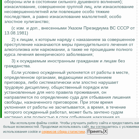
обороны или в состоянии сильного душевного волнения);
изнасилование, совершенное группой лиц, или изнасилование
несовершеннолетней или повлекшее особо тяжкие
последствия, а равно изнасилование малолетней; особо
злостное хулиганство;
(с изм. и доп., внесенными Указом Президиума ВС СССР от
13.08.1981)
2) к лицам, к которым наряду с наказанием за совершенное
преступление назначаются меры принудительного лечения от
алкоголизма или наркомании, а также не прошедшим полного
курса лечения венерического заболевания;
3) к осуждаемым иностранным гражданам и лицам без
гражданства.
Если условно осужденный уклоняется от работы в месте,
определенном органами, ведающими исполнением
приговора, либо систематически или злостно нарушает
трудовую дисциплину, общественный порядок или
установленные для него правила проживания, он
направляется по определению суда для отбывания лишения
свободы, назначенного приговором. При этом время
уклонения от работы не засчитывается, а время, в течение
которого осужденный работал, может быть зачтено судом
частично или полностью в срок отбывания наказания из
расчета день за день.
Мы используем файлы cookie. Чтобы улучшить работу сайта и предоставить ва
больше возможностей. Продолжая использовать сайт, вы соглашаетесь с условиям
Если условно осужденный в течение определенного судом
Принять
X
использования cookie и
сервисов сбора статистики
.
срока лишения свободы совершил новое преступление, суд
назначает ему наказание по правилам, предусмотренным