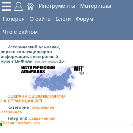
Инструменты
Материалы
Галерея
О сайте
Блоги
Форум
Что с сайтом
Исторический альманах,
портал коллекционеров
информации, электронный
музей 'ВиФиАй'
16+
work-flow-Initiative
СОХРАНИ СВОЮ ИСТОРИЮ
НА СТРАНИЦАХ WFI
Категории:
Актуальное
Избранное
Telegram:
Современная
Россия t.me/sov_ros