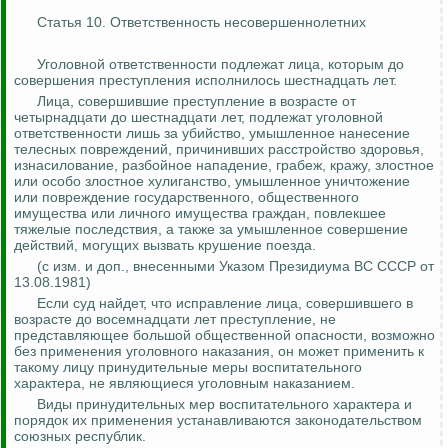
Статья 10. Ответственность несовершеннолетних
Уголовной ответственности подлежат лица, которым до
совершения преступления исполнилось шестнадцать лет.
Лица, совершившие преступление в возрасте от
четырнадцати до шестнадцати лет, подлежат уголовной
ответственности лишь за убийство, умышленное нанесение
телесных повреждений, причинивших расстройство здоровья,
изнасилование, разбойное нападение, грабеж, кражу, злостное
или особо злостное хулиганство, умышленное уничтожение
или повреждение государственного, общественного
имущества или личного имущества граждан, повлекшее
тяжелые последствия, а также за умышленное совершение
действий, могущих вызвать крушение поезда.
(с изм. и доп., внесенными Указом Президиума ВС СССР от
13.08.1981)
Если суд найдет, что исправление лица, совершившего в
возрасте до восемнадцати лет преступление, не
представляющее большой общественной опасности, возможно
без применения уголовного наказания, он может применить к
такому лицу принудительные меры воспитательного
характера, не являющиеся уголовным наказанием.
Виды принудительных мер воспитательного характера и
порядок их применения устанавливаются законодательством
союзных республик.