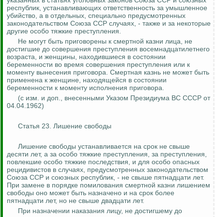
указанных в статьях уголовных законов Союза ССР и союзных
республик, устанавливающих ответственность за умышленное
убийство, а в отдельных, специально предусмотренных
законодательством Союза ССР случаях, - также и за некоторые
другие особо тяжкие преступления.
Не могут быть приговорены к смертной казни лица, не
достигшие до совершения преступления восемнадцатилетнего
возраста, и женщины, находившиеся в состоянии
беременности во время совершения преступления или к
моменту вынесения приговора. Смертная казнь не может быть
применена к женщине, находящейся в состоянии
беременности к моменту исполнения приговора.
(с изм. и доп., внесенными Указом Президиума ВС СССР от
04.04.1962)
Статья 23. Лишение свободы
Лишение свободы устанавливается на срок не свыше
десяти лет, а за особо тяжкие преступления, за преступления,
повлекшие особо тяжкие последствия, и для особо опасных
рецидивистов в случаях, предусмотренных законодательством
Союза ССР и союзных республик, - не свыше пятнадцати лет.
При замене в порядке помилования смертной казни лишением
свободы оно может быть назначено и на срок более
пятнадцати лет, но не свыше двадцати лет.
При назначении наказания лицу, не достигшему до