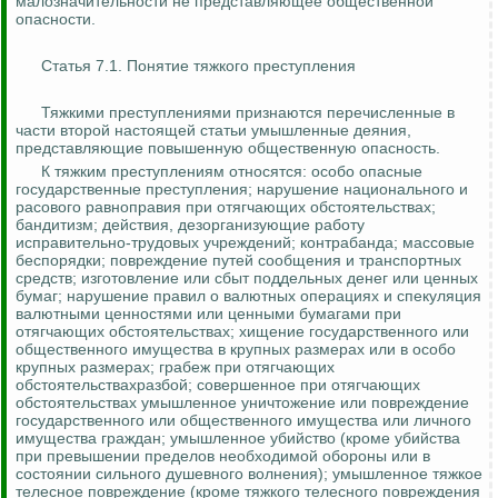
малозначительности не представляющее общественной
опасности.
Статья 7.1. Понятие тяжкого преступления
Тяжкими преступлениями признаются перечисленные в
части второй настоящей статьи умышленные деяния,
представляющие повышенную общественную опасность.
К тяжким преступлениям относятся: особо опасные
государственные преступления; нарушение национального и
расового равноправия при отягчающих обстоятельствах;
бандитизм; действия, дезорганизующие работу
исправительно-трудовых учреждений; контрабанда; массовые
беспорядки; повреждение путей сообщения и транспортных
средств; изготовление или сбыт поддельных денег или ценных
бумаг; нарушение правил о валютных операциях и спекуляция
валютными ценностями или ценными бумагами при
отягчающих обстоятельствах; хищение государственного или
общественного имущества в крупных размерах или в особо
крупных размерах; грабеж при отягчающих
обстоятельствахразбой; совершенное при отягчающих
обстоятельствах умышленное уничтожение или повреждение
государственного или общественного имущества или личного
имущества граждан; умышленное убийство (кроме убийства
при превышении пределов необходимой обороны или в
состоянии сильного душевного волнения); умышленное тяжкое
телесное повреждение (кроме тяжкого телесного повреждения