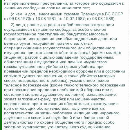
из перечисленных преступлений, за которое оно осуждается к
лишению свободы на срок не ниже пяти лет;
(с изм. и доп., внесенными Указами Президиума ВС СССР
от 09.03.1973от 13.08.1981; от 10.07.1987; от 03.03.1988)
2) лицо, ранее два раза в любой последовательности
осуждавшееся к лишению свободы за особо опасное
государственное преступление; бандитизм; массовые
беспорядки; изготовление или сбыт поддельных денег или
ценных бумаг; нарушение правил о валютных
операцияххищение государственного или общественного
имущества при отягчающих обстоятельствах (кроме мелкого
хищения); разбой с целью завладения государственным,
общественным имуществом или личным имуществом
гражданумышленное убийство (кроме убийства при
превышении пределов необходимой обороны или в состоянии
сильного душевного волнения, а также убийства матерью
своего новорожденного ребенка); умышленное тяжкое
телесное повреждение (кроме тяжкого телесного повреждения
при превышении пределов необходимой обороны или в
состоянии сильного душевного волнения); изнасилование;
захват заложниковкражу, грабеж или мошенничество,
совершенные при отягчающих обстоятельствахспекуляцию
при отягчающих обстоятельствах; получение взятки;
посягательство на жизнь работника милиции или народного
дружинника в связи с их служебной или общественной
деятельностью по охране общественного порядка; особо
злостное хулиганство; угон воздушного судна; хищение