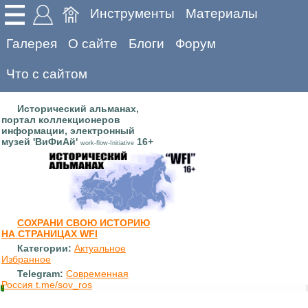
Инструменты
Материалы
Галерея
О сайте
Блоги
Форум
Что с сайтом
Исторический альманах,
портал коллекционеров
информации, электронный
музей 'ВиФиАй'
16+
work-flow-Initiative
СОХРАНИ СВОЮ ИСТОРИЮ
НА СТРАНИЦАХ WFI
Категории:
Актуальное
Избранное
Telegram:
Современная
Россия t.me/sov_ros