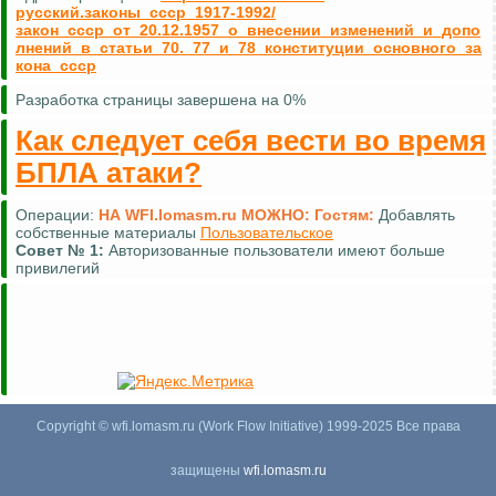
русский.законы_ссср_1917-1992/
закон_ссср_от_20.12.1957_о_внесении_изменений_и_допо
лнений_в_статьи_70._77_и_78_конституции_основного_за
кона_ссср
Разработка страницы завершена на 0%
Как следует себя вести во время
БПЛА атаки?
Операции:
НА WFI.lomasm.ru МОЖНО:
Гостям:
Добавлять
собственные материалы
Пользовательское
Совет №
1:
Авторизованные пользователи имеют больше
привилегий
Copyright © wfi.lomasm.ru (Work Flow Initiative) 1999-2025 Все права
защищены
wfi.lomasm.ru