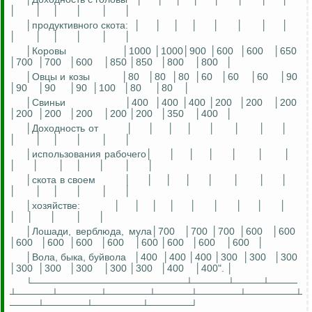
│
│
│
│
│
│
│продуктивного скота:
│
│
│
│
│
│
│
│
│
│
│
│
│
│
│Коровы
│1000 │1000│900 │600
│600
│650
│700
│700
│600
│850 │850
│800
│800
│
│Овцы и козы
│80
│80
│80
│60
│60
│60
│90
│90
│90
│90
│100
│80
│80
│
│Свиньи
│400
│400 │400 │200
│200
│200
│200
│200
│200
│200 │200
│350
│400
│
│Доходность
от
│
│
│
│
│
│
│
│
│
│
│
│
│
│
│использования рабочего│
│
│
│
│
│
│
│
│
│
│
│
│
│
│скота в своем
│
│
│
│
│
│
│
│
│
│
│
│
│
│
│
хозяйстве
:
│
│
│
│
│
│
│
│
│
│
│
│
│
│
│Лошади, верблюда, мула│700
│700 │700 │600
│600
│600
│600
│600
│600
│600 │600
│600
│600
│
│Вола, быка, буйвола
│400
│400 │400 │300
│300
│300
│300
│300
│300
│300 │300
│400
│400". │
└──────────────────────┴─────┴────┴────
┴─────┴──────┴──────┴─────┴──────┴───────┴
────┴──────┴───────┴──────┘