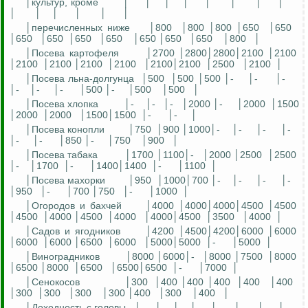
│культур,
кроме
│
│
│
│
│
│
│
│
│
│
│
│
│
│
│перечисленных ниже
│800
│800 │800 │650
│650
│650
│650
│650
│650
│650 │650
│650
│800
│
│Посева картофеля
│2700 │2800│2800│2100 │2100
│2100
│2100 │2100
│2100
│2100│2100
│2500
│2100
│
│Посева льна-долгунца
│500
│500 │500 │-
│-
│-
│-
│-
│-
│500 │-
│500
│500
│
│Посева хлопка
│-
│-
│-
│2000 │-
│2000
│1500
│2000
│2000
│1500│1500
│-
│-
│
│Посева конопли
│750
│900 │1000│-
│-
│-
│-
│-
│-
│850 │-
│750
│900
│
│Посева табака
│1700 │1100│-
│2000 │2500
│2500
│-
│1700
│-
│1400│1400
│-
│1100
│
│Посева махорки
│950
│1000│700 │-
│-
│-
│-
│950
│-
│700 │750
│-
│1000
│
│Огородов и бахчей
│4000 │4000│4000│4500 │4500
│4500
│4000 │4500
│4000
│4000│4500
│3500
│4000
│
│Садов и ягодников
│4200 │4500│4200│6000 │6000
│6000
│6000 │6500
│6000
│5000│5000
│-
│5000
│
│Виноградников
│8000 │6000│-
│8000 │7500
│8000
│6500 │8000
│6500
│6500│6500
│-
│7000
│
│Сенокосов
│300
│400 │400 │400
│400
│400
│300
│300
│300
│300 │400
│300
│400
│
│Доходность с головы
│
│
│
│
│
│
│
│