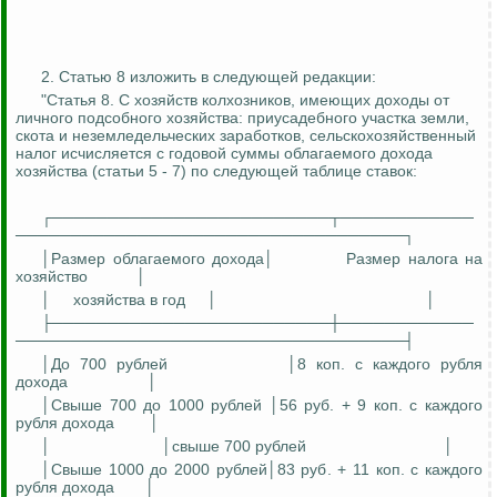
2. Статью 8 изложить в следующей редакции:
"Статья 8. С хозяйств колхозников, имеющих доходы от
личного подсобного хозяйства: приусадебного участка земли,
скота и неземледельческих заработков, сельскохозяйственный
налог исчисляется с годовой суммы облагаемого дохода
хозяйства (статьи 5 - 7) по следующей таблице ставок:
┌─────────────────────────┬────────────
───────────────────────────────────┐
│Размер облагаемого дохода│
Размер налога на
хозяйство
│
│
хозяйства в год
│
│
├─────────────────────────┼────────────
───────────────────────────────────┤
│До 700 рублей
│8 коп
.
с
каждого рубля
дохода
│
│Свыше 700 до 1000 рублей │56 руб. + 9 коп
.
с
каждого
рубля дохода
│
│
│свыше 700 рублей
│
│Свыше 1000 до 2000 рублей│83 руб. + 11 коп
.
с
каждого
рубля дохода
│