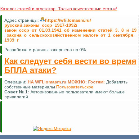
Каталог статей и агрегатор. Только качественные статьи!
Адрес страницы:
https://wfi.lomasm.ru/
русский.законы_ссср_1917-1992/
закон_ссср_от_01.03.1941_об_изменении_статей_3._8_и_19
_закона_о_сельскохозяйственном_налоге_от_1_сентября_
1939_г
Разработка страницы завершена на 0%
Как следует себя вести во время
БПЛА атаки?
Операции:
НА WFI.lomasm.ru МОЖНО:
Гостям:
Добавлять
собственные материалы
Пользовательское
Совет №
1:
Авторизованные пользователи имеют больше
привилегий