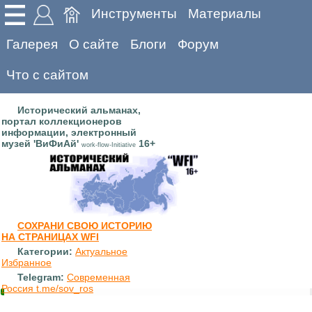
Инструменты
Материалы
Галерея
О сайте
Блоги
Форум
Что с сайтом
Исторический альманах,
портал коллекционеров
информации, электронный
музей 'ВиФиАй'
16+
work-flow-Initiative
СОХРАНИ СВОЮ ИСТОРИЮ
НА СТРАНИЦАХ WFI
Категории:
Актуальное
Избранное
Telegram:
Современная
Россия t.me/sov_ros