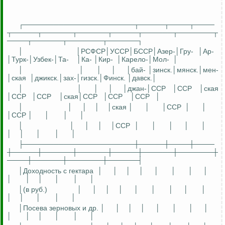
┌──────────────────────┬─────┬────┬────
┬─────┬──────┬──────┬─────┬──────┬───────┬
────┬──────┬───────┬──────┐
│
│
РСФСР│УССР│БССР│Азе
р
-
│
Гру
-
│Ар-
│
Турк
-│Узбек-│Та-
│Ка- │Кир-
│Карело-│Мол-
│
│
│
│
│
│ба
й-
│
зинск
.│
мянск
.│мен-
│
ская
│
джикск
.│
зах
-│
гизск
.│Финск. │
давск
.│
│
│
│
│
│
джан
-│ССР
│
ССР
│
ская
│ССР
│ССР
│
ская│ССР
│ССР
│ССР
│
│
│
│
│
│
ская
│
│
│ССР
│
│
│
ССР
│
│
│
│
│
│
│
│
│ССР
│
│
│
│
│
│
│
│
│
│
├──────────────────────┼─────┼────┼────
┼─────┼──────┼──────┼─────┼──────┼───────┼
────┼──────┼───────┼──────┤
│Доходность с гектара
│
│
│
│
│
│
│
│
│
│
│
│
│
│
│(в руб.)
│
│
│
│
│
│
│
│
│
│
│
│
│
│
│Посева зерновых и др. │
│
│
│
│
│
│
│
│
│
│
│
│
│