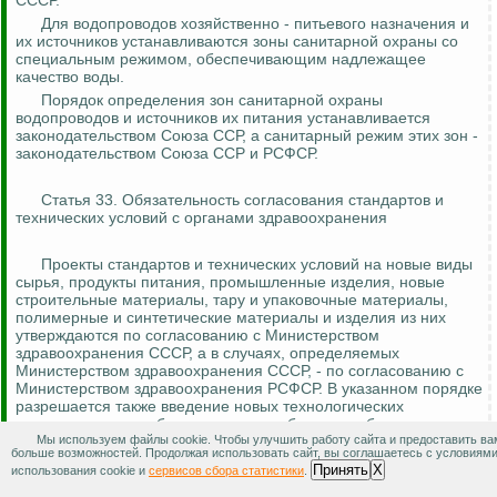
СССР.
Для водопроводов хозяйственно - питьевого назначения и
их источников устанавливаются зоны санитарной охраны со
специальным режимом, обеспечивающим надлежащее
качество воды.
Порядок определения зон санитарной охраны
водопроводов и источников их питания устанавливается
законодательством Союза ССР, а санитарный режим этих зон -
законодательством Союза ССР и РСФСР.
Статья 33. Обязательность согласования стандартов и
технических условий с органами здравоохранения
Проекты стандартов и технических условий на новые виды
сырья, продукты питания, промышленные изделия, новые
строительные материалы, тару и упаковочные материалы,
полимерные и синтетические материалы и изделия из них
утверждаются по согласованию с Министерством
здравоохранения СССР, а в случаях, определяемых
Министерством здравоохранения СССР, - по согласованию с
Министерством здравоохранения РСФСР. В указанном порядке
разрешается также введение новых технологических
процессов, видов оборудования, приборов и рабочего
Мы используем файлы cookie. Чтобы улучшить работу сайта и предоставить ва
инструментария, могущих оказать вредное влияние на
больше возможностей. Продолжая использовать сайт, вы соглашаетесь с условиям
здоровье.
Принять
X
использования cookie и
сервисов сбора статистики
.