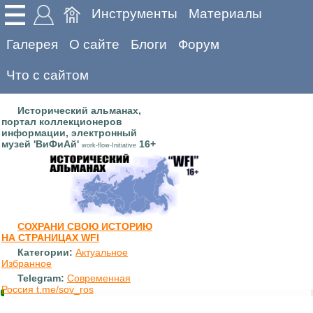
Инструменты
Материалы
Галерея
О сайте
Блоги
Форум
Что с сайтом
Исторический альманах,
портал коллекционеров
информации, электронный
музей 'ВиФиАй'
16+
work-flow-Initiative
СОХРАНИ СВОЮ ИСТОРИЮ
НА СТРАНИЦАХ WFI
Категории:
Актуальное
Избранное
Telegram:
Современная
Россия t.me/sov_ros