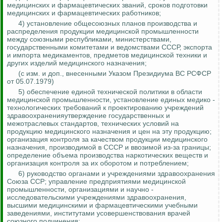
медицинских и фармацевтических званий, сроков подготовки
медицинских и фармацевтических работников;
4) установление общесоюзных планов производства и
распределения продукции медицинской промышленности
между союзными республиками, министерствами,
государственными комитетами и ведомствами СССР, экспорта
и импорта медикаментов, предметов медицинской техники и
других изделий медицинского назначения;
(с изм. и доп., внесенными Указом Президиума ВС РСФСР
от 05.07.1979)
5) обеспечение единой технической политики в области
медицинской промышленности, установление единых медико -
технологических требований к проектированию учреждений
здравоохраненияутверждение государственных и
межотраслевых стандартов, технических условий на
продукцию медицинского назначения и цен на эту продукцию;
организация
контроля за
качеством продукции медицинского
назначения, производимой в СССР и ввозимой из-за границы;
определение объема производства наркотических веществ и
организация
контроля за
их оборотом и потреблением;
6) руководство органами и учреждениями здравоохранения
Союза ССР; управление предприятиями медицинской
промышленности, организациями и научно -
исследовательскими учреждениями здравоохранения,
высшими медицинскими и фармацевтическими учебными
заведениями, институтами усовершенствования врачей
союзного подчинения;