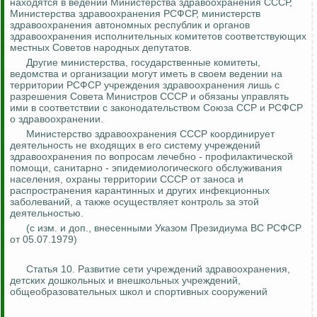
находятся в ведении Министерства здравоохранения СССР,
Министерства здравоохранения РСФСР, министе
рств
здр
авоохранения автономных республик и органов
здравоохранения исполнительных комитетов соответствующих
местных Советов народных депутатов.
Другие министерства, государственные комитеты,
ведомства и организации могут иметь в своем ведении на
территории РСФСР учреждения здравоохранения лишь с
разрешения Совета Министров
СССР
и обязаны управлять
ими в соответствии с законодательством Союза ССР и РСФСР
о здравоохранении.
Министерство здравоохранения СССР координирует
деятельность не входящих в его систему учреждений
здравоохранения по вопросам лечебно - профилактической
помощи, санитарно - эпидемиологического обслуживания
населения, охраны территории СССР от заноса и
распространения карантинных и других инфекционных
заболеваний, а также осуществляет
контроль за
этой
деятельностью.
(с изм. и доп., внесенными Указом Президиума ВС РСФСР
от 05.07.1979)
Статья 10. Развитие сети учреждений здравоохранения,
детских дошкольных и внешкольных учреждений,
общеобразовательных школ и спортивных сооружений