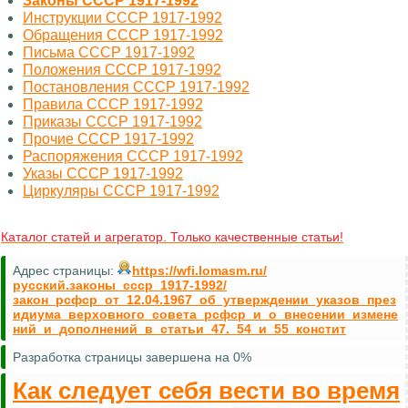
Законы СССР 1917-1992
Инструкции СССР 1917-1992
Обращения СССР 1917-1992
Письма СССР 1917-1992
Положения СССР 1917-1992
Постановления СССР 1917-1992
Правила СССР 1917-1992
Приказы СССР 1917-1992
Прочие СССР 1917-1992
Распоряжения СССР 1917-1992
Указы СССР 1917-1992
Циркуляры СССР 1917-1992
Каталог статей и агрегатор. Только качественные статьи!
Адрес страницы:
https://wfi.lomasm.ru/
русский.законы_ссср_1917-1992/
закон_рсфср_от_12.04.1967_об_утверждении_указов_през
идиума_верховного_совета_рсфср_и_о_внесении_измене
ний_и_дополнений_в_статьи_47._54_и_55_констит
Разработка страницы завершена на 0%
Как следует себя вести во время