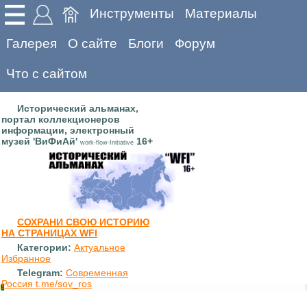
Инструменты
Материалы
Галерея
О сайте
Блоги
Форум
Что с сайтом
Исторический альманах,
портал коллекционеров
информации, электронный
музей 'ВиФиАй'
16+
work-flow-Initiative
СОХРАНИ СВОЮ ИСТОРИЮ
НА СТРАНИЦАХ WFI
Категории:
Актуальное
Избранное
Telegram:
Современная
Россия t.me/sov_ros