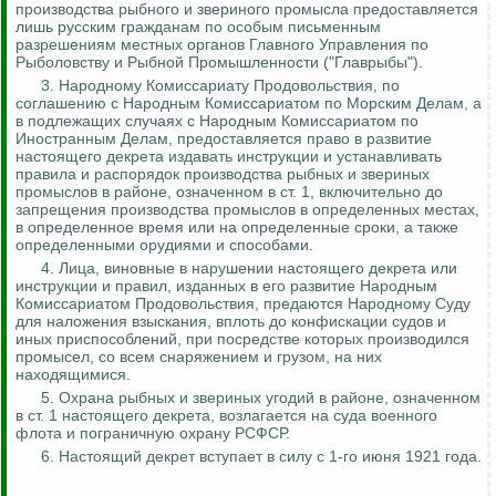
производства рыбного и звериного промысла предоставляется
лишь русским гражданам по особым письменным
разрешениям местных органов Главного Управления по
Рыболовству и Рыбной Промышленности ("
Главрыбы
").
3.
Народному Комиссариату Продовольствия, по
соглашению с Народным Комиссариатом по Морским Делам, а
в подлежащих случаях с Народным Комиссариатом по
Иностранным Делам, предоставляется право в развитие
настоящего декрета издавать инструкции и устанавливать
правила и распорядок производства рыбных и звериных
промыслов в районе, означенном в ст. 1, включительно до
запрещения производства промыслов в определенных местах,
в определенное время или на определенные сроки
, а также
определенными орудиями и способами.
4. Лица, виновные в нарушении настоящего декрета или
инструкции и правил, изданных в его развитие Народным
Комиссариатом Продовольствия, предаются Народному Суду
для наложения взыскания, вплоть до конфискации судов и
иных приспособлений, при посредстве которых производился
промысел, со всем снаряжением и грузом, на них
находящимися
.
5. Охрана рыбных и звериных угодий в районе, означенном
в ст. 1 настоящего декрета, возлагается на суда военного
флота и пограничную охрану РСФСР.
6. Настоящий декрет вступает в силу с 1-го июня 1921 года.