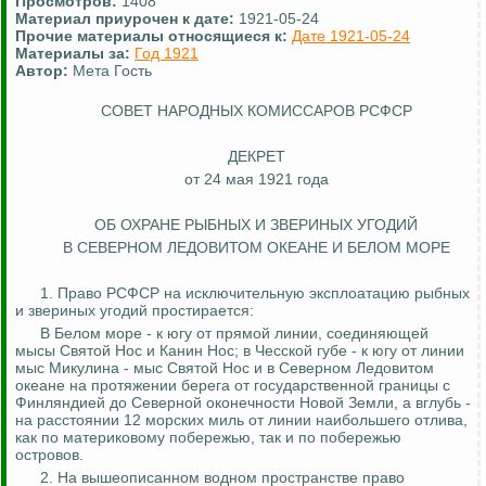
Просмотров:
1408
Материал приурочен к дате:
1921-05-24
Прочие материалы относящиеся к:
Дате 1921-05-24
Материалы за:
Год 1921
Автор:
Мета Гость
СОВЕТ НАРОДНЫХ КОМИССАРОВ РСФСР
ДЕКРЕТ
от 24 мая 1921 года
ОБ ОХРАНЕ РЫБНЫХ И ЗВЕРИНЫХ УГОДИЙ
В СЕВЕРНОМ ЛЕДОВИТОМ ОКЕАНЕ И БЕЛОМ МОРЕ
1. Право РСФСР
на
исключительную
эксплоатацию
рыбных
и звериных угодий простирается:
В Белом море - к югу от прямой линии, соединяющей
мысы Святой Нос и Канин Нос; в
Чесской
губе - к югу от линии
мыс Микулина - мыс Святой Нос и в Северном Ледовитом
океане на протяжении берега от государственной границы с
Финляндией до Северной оконечности Новой Земли, а вглубь -
на расстоянии 12 морских миль от линии наибольшего отлива,
как по материковому побережью, так и по побережью
островов.
2. На вышеописанном водном пространстве право