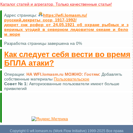
Каталог статей и агрегатор. Только качественные статьи!
Адрес страницы:
https://wfi.lomasm.ru/
русский.декреты_ссср_1917-1992/
декрет_снк_рсфср_от_24.05.1921_об_охране_рыбных_и_з
вериных_угодий_в_северном_ледовитом_океане_и_бело
м_море
Разработка страницы завершена на 0%
Как следует себя вести во время
БПЛА атаки?
Операции:
НА WFI.lomasm.ru МОЖНО:
Гостям:
Добавлять
собственные материалы
Пользовательское
Совет №
1:
Авторизованные пользователи имеют больше
привилегий
Copyright © wfi.lomasm.ru (Work Flow Initiative) 1999-2025 Все права