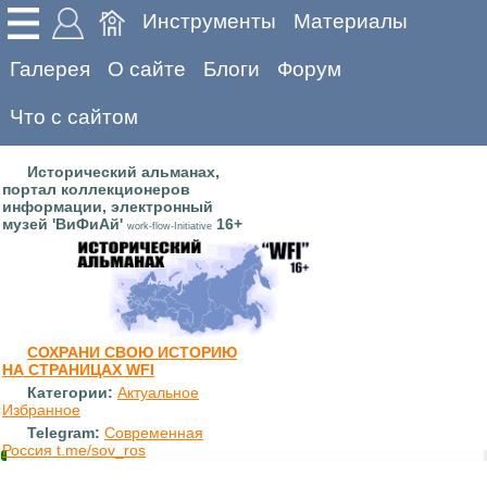
Инструменты
Материалы
Галерея
О сайте
Блоги
Форум
Что с сайтом
Исторический альманах,
портал коллекционеров
информации, электронный
музей 'ВиФиАй'
16+
work-flow-Initiative
СОХРАНИ СВОЮ ИСТОРИЮ
НА СТРАНИЦАХ WFI
Категории:
Актуальное
Избранное
Telegram:
Современная
Россия t.me/sov_ros