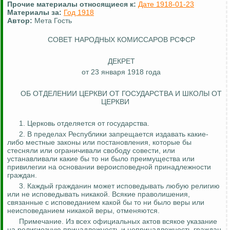
Прочие материалы относящиеся к:
Дате 1918-01-23
Материалы за:
Год 1918
Автор:
Мета Гость
СОВЕТ НАРОДНЫХ КОМИССАРОВ РСФСР
ДЕКРЕТ
от 23 января 1918 года
ОБ ОТДЕЛЕНИИ ЦЕРКВИ ОТ ГОСУДАРСТВА И ШКОЛЫ ОТ
ЦЕРКВИ
1. Церковь отделяется от государства.
2. В пределах Республики запрещается издавать какие-
либо местные законы или постановления, которые бы
стесняли или ограничивали свободу совести, или
устанавливали какие бы то ни было
преимущества или
привилегии на основании вероисповедной принадлежности
граждан.
3. Каждый гражданин может
исповедывать
любую религию
или не
исповедывать
никакой. Всякие
праволишения
,
связанные с исповеданием какой бы то ни было веры или
неисповеданием
никакой веры, отменяются.
Примечание. Из всех официальных актов всякое указание
на религиозную принадлежность и непринадлежность граждан