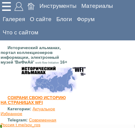
Инструменты
Материалы
Галерея
О сайте
Блоги
Форум
Что с сайтом
Исторический альманах,
портал коллекционеров
информации, электронный
музей 'ВиФиАй'
16+
work-flow-Initiative
СОХРАНИ СВОЮ ИСТОРИЮ
НА СТРАНИЦАХ WFI
Категории:
Актуальное
Избранное
Telegram:
Современная
Россия t.me/sov_ros