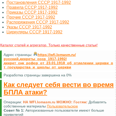
Постановления СССР 1917-1992
Правила СССР 1917-1992
Приказы СССР 1917-1992
Прочие СССР 1917-1992
Распоряжения СССР 1917-1992
Указы СССР 1917-1992
Циркуляры СССР 1917-1992
Каталог статей и агрегатор. Только качественные статьи!
Адрес страницы:
https://wfi.lomasm.ru/
русский.декреты_ссср_1917-1992/
декрет_снк_рсфср_от_23.01.1918_об_отделении_церкви_о
т_государства_и_школы_от_церкви
Разработка страницы завершена на 0%
Как следует себя вести во время
БПЛА атаки?
Операции:
НА WFI.lomasm.ru МОЖНО:
Гостям:
Добавлять
собственные материалы
Пользовательское
Совет №
1:
Авторизованные пользователи имеют больше
привилегий