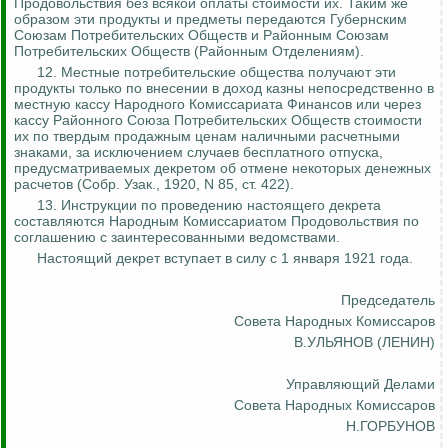
Продовольствия без всякой оплаты стоимости их. Таким же
образом эти продукты и предметы передаются Губернским
Союзам Потребительских Обществ и Районным Союзам
Потребительских Обществ (Районным Отделениям).
12.
Местные потребительские общества получают эти
продукты только по внесении в доход казны непосредственно в
местную кассу Народного Комиссариата Финансов или через
кассу Районного Союза Потребительских Обществ стоимости
их по твердым продажным ценам наличными расчетными
знаками, за исключением случаев бесплатного отпуска,
предусматриваемых декретом об отмене некоторых денежных
расчетов (Собр.
Узак
., 1920, N 85, ст. 422).
13. Инструкции по проведению настоящего декрета
составляются Народным Комиссариатом Продовольствия по
соглашению с заинтересованными ведомствами.
Настоящий декрет вступает в силу с 1 января 1921 года.
Председатель
Совета Народных Комиссаров
В.УЛЬЯНОВ (ЛЕНИН)
Управляющий Делами
Совета Народных Комиссаров
Н.ГОРБУНОВ