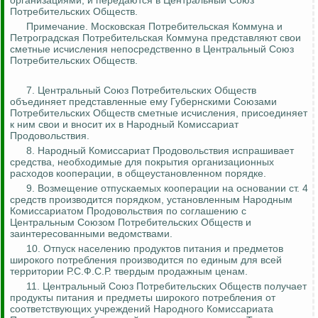
организациями, и передаются в Центральный Союз
Потребительских Обществ.
Примечание. Московская Потребительская Коммуна и
Петроградская Потребительская Коммуна представляют свои
сметные исчисления непосредственно в Центральный Союз
Потребительских Обществ.
7. Центральный Союз Потребительских Обществ
объединяет представленные ему Губернскими Союзами
Потребительских Обществ сметные исчисления, присоединяет
к ним свои и вносит их в Народный Комиссариат
Продовольствия.
8. Народный Комиссариат Продовольствия испрашивает
средства, необходимые для покрытия организационных
расходов кооперации, в общеустановленном порядке.
9. Возмещение отпускаемых кооперации на основании ст. 4
сре
дств пр
оизводится порядком, установленным Народным
Комиссариатом Продовольствия по соглашению с
Центральным Союзом Потребительских Обществ и
заинтересованными ведомствами.
10. Отпуск населению продуктов питания и предметов
широкого потребления производится по единым для всей
территории Р.С.Ф.С.Р. твердым продажным ценам.
11. Центральный Союз Потребительских Обществ получает
продукты питания и предметы широкого потребления от
соответствующих учреждений Народного Комиссариата