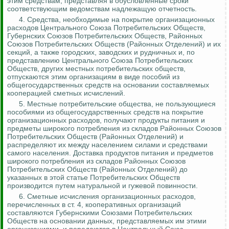
этим средствам, представляя в обусловленные сроки
соответствующим ведомствам надлежащую отчетность.
4.
Средства, необходимые на покрытие организационных
расходов Центрального Союза Потребительских Обществ,
Губернских Союзов Потребительских Обществ, Районных
Союзов Потребительских Обществ (Районных Отделений) и их
секций, а также городских, заводских и рудничных и, по
представлению Центрального Союза Потребительских
Обществ, других местных потребительских обществ,
отпускаются этим организациям в виде пособий из
общегосударственных средств на основании составляемых
кооперацией сметных исчислений.
5. Местные потребительские общества, не пользующиеся
пособиями из общегосударственных средств на покрытие
организационных расходов, получают продукты питания и
предметы широкого потребления из складов Районных Союзов
Потребительских Обществ (Районных Отделений) и
распределяют их между населением силами и средствами
самого населения. Доставка продуктов питания и предметов
широкого потребления из складов Районных Союзов
Потребительских Обществ (Районных Отделений) до
указанных в этой статье Потребительских Обще
ств
пр
оизводится путем натуральной и гужевой повинности.
6. Сметные исчисления организационных расходов,
перечисленных в ст. 4, кооперативных организаций
составляются Губернскими Союзами Потребительских
Обществ на основании данных, представляемых им этими