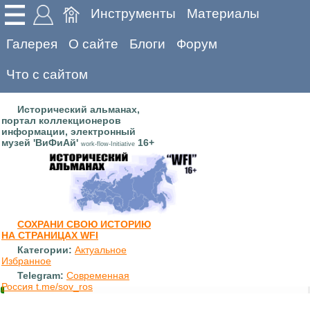
Инструменты
Материалы
Галерея
О сайте
Блоги
Форум
Что с сайтом
Исторический альманах,
портал коллекционеров
информации, электронный
музей 'ВиФиАй'
16+
work-flow-Initiative
СОХРАНИ СВОЮ ИСТОРИЮ
НА СТРАНИЦАХ WFI
Категории:
Актуальное
Избранное
Telegram:
Современная
Россия t.me/sov_ros