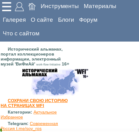
Инструменты
Материалы
Галерея
О сайте
Блоги
Форум
Что с сайтом
Исторический альманах,
портал коллекционеров
информации, электронный
музей 'ВиФиАй'
16+
work-flow-Initiative
СОХРАНИ СВОЮ ИСТОРИЮ
НА СТРАНИЦАХ WFI
Категории:
Актуальное
Избранное
Telegram:
Современная
Россия t.me/sov_ros