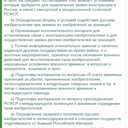
и проч. на предмет согласования этих знаков с условиями,
которые требуются для привлечения заявок иностранцев в
России, в связи с импортной и концессионной политикой
РСФСР.
б) Определение формы и условий содействия русским
изобретателям при заявках их изобретений за границей.
в) Организация исполнительного аппарата для
установления связи с иностранными изобретателями и для
осуществления заявок русских изобретателей за границей.
г) Точная информация относительно законов о патентах,
изданных другими государствами во время войны, и о
льготных мероприятиях, принятых после окончания военных
действий для восстановления прав изобретателей,
нарушенных условиями военного времени, в вопросах о
приоритете, пошлинах и проч.
д) Подготовка материалов по вопросам об учете взаимных
претензий за убытки, причиненные изобретателям,
патентодержателям
и владельцам товарных знаков и пр. в
связи с законоположениями военного времени и
последующего периода.
е) Подготовка материалов по вопросу присоединения
РСФСР к международной конвенции о взаимном ограждении
прав изобретателей.
ж) Определение правового положения русских
изобретателей и
патентодержателей
в отношении государств,
отделившихся от бывшей Российской Империи.