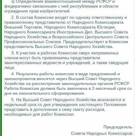
з) Определение взаимоотношений между РСФСР и
федеративно
связанными с ней республиками в области
ограждения прав изобретателей.
2. В состав Комиссии входят по одному ответственному и
правомочному представителю от Народного Комиссариата
Внешней Торговли, Народного Комиссариата Юстиции,
Народного Комиссариата Иностранных Дел, Высшего Совета
Народного Хозяйства и Всероссийского Центрального Совета
Профессиональных Союзов. Председательствует в Комиссии
представитель Высшего Совета Народного Хозяйства.
3. К участию в работах Комиссии сверх непременных
членов могут быть привлекаемы представители
заинтересованных ведомств и учреждений, а также сведущие
лица.
4. Результаты работы комиссии в виде предложений и
законопроектов вносятся через Высший Совет Народного
Хозяйства на рассмотрение законодательных органов РСФСР.
Работа Комиссии должна быть закончена в 2-месячный срок со
дня ее окончательного сформирования.
5. На Высший Совет Народного Хозяйства возлагается в
недельный срок со дня утверждения настоящего Положения
представить в дополнение к сему смету расходов,
необходимых для работ Комиссии.
Председатель
Совета Народных Комиссаров