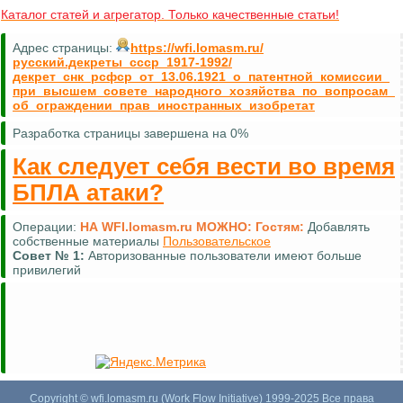
Каталог статей и агрегатор. Только качественные статьи!
Адрес страницы:
https://wfi.lomasm.ru/
русский.декреты_ссср_1917-1992/
декрет_снк_рсфср_от_13.06.1921_о_патентной_комиссии_
при_высшем_совете_народного_хозяйства_по_вопросам_
об_ограждении_прав_иностранных_изобретат
Разработка страницы завершена на 0%
Как следует себя вести во время
БПЛА атаки?
Операции:
НА WFI.lomasm.ru МОЖНО:
Гостям:
Добавлять
собственные материалы
Пользовательское
Совет №
1:
Авторизованные пользователи имеют больше
привилегий
Copyright © wfi.lomasm.ru (Work Flow Initiative) 1999-2025 Все права