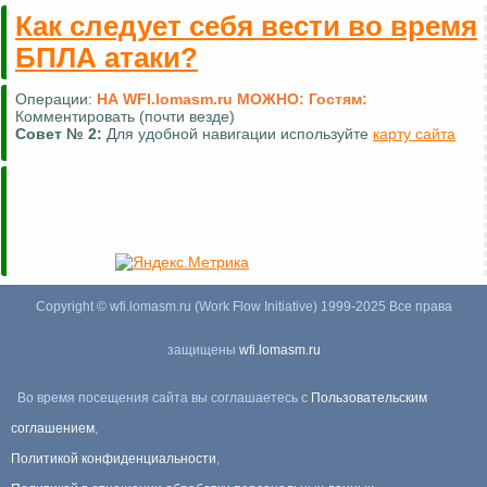
Как следует себя вести во время
БПЛА атаки?
Операции:
НА WFI.lomasm.ru МОЖНО:
Гостям:
Комментировать (почти везде)
Совет №
2:
Для удобной навигации используйте
карту сайта
Copyright © wfi.lomasm.ru (Work Flow Initiative) 1999-2025 Все права
защищены
wfi.lomasm.ru
Во время посещения сайта вы соглашаетесь с
Пользовательским
соглашением
,
Политикой конфиденциальности
,