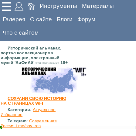
Инструменты
Материалы
Галерея
О сайте
Блоги
Форум
Что с сайтом
Исторический альманах,
портал коллекционеров
информации, электронный
музей 'ВиФиАй'
16+
work-flow-Initiative
СОХРАНИ СВОЮ ИСТОРИЮ
НА СТРАНИЦАХ WFI
Категории:
Актуальное
Избранное
Telegram:
Современная
Россия t.me/sov_ros