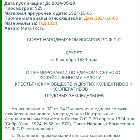
Дата публикации:
До
2014-05-28
Просмотров:
925
Материал приурочен к дате:
1924-10-06
Прочие материалы относящиеся к:
Дате 1924-10-06
Материалы за:
Год 1924
Автор:
Мета Гость
СОВЕТ НАРОДНЫХ КОМИССАРОВ Р.С.Ф.С.Р.
ДЕКРЕТ
от 6 октября 1924 года
О ПРЕМИРОВАНИИ ПО ЕДИНОМУ
СЕЛЬСКО-
ХОЗЯЙСТВЕННОМУ
НАЛОГУ
КРЕСТЬЯНСКИХ ОБЩЕСТВ И ДРУГИХ КОЛЛЕКТИВОВ И
КООПЕРАТИВОВ
ТРУДОВЫХ ЗЕМЛЕДЕЛЬЦЕВ
На основании п. "И" ст. 24 Положения о едином
сельско-
хозяйственном
налоге, утвержденного Центральным
Исполнительным Комитетом Союза С.С.Р. 30 апреля 1924 года
(Собр.
Узак
., 1924, N 58, ст. 570), Совет Народных Комиссаров
Р.С.Ф.С.Р. постановляет:
1. Установить премирование
сельско-хозяйственных