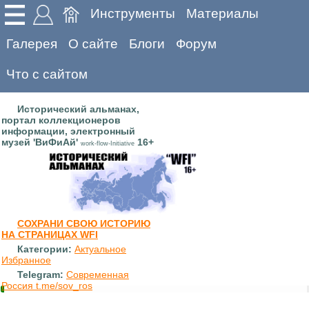
Инструменты
Материалы
Галерея
О сайте
Блоги
Форум
Что с сайтом
Исторический альманах,
портал коллекционеров
информации, электронный
музей 'ВиФиАй'
16+
work-flow-Initiative
СОХРАНИ СВОЮ ИСТОРИЮ
НА СТРАНИЦАХ WFI
Категории:
Актуальное
Избранное
Telegram:
Современная
Россия t.me/sov_ros