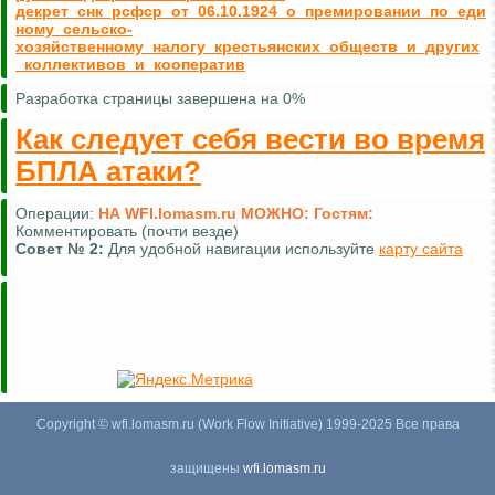
декрет_снк_рсфср_от_06.10.1924_о_премировании_по_еди
ному_сельско-
хозяйственному_налогу_крестьянских_обществ_и_других
_коллективов_и_кооператив
Разработка страницы завершена на 0%
Как следует себя вести во время
БПЛА атаки?
Операции:
НА WFI.lomasm.ru МОЖНО:
Гостям:
Комментировать (почти везде)
Совет №
2:
Для удобной навигации используйте
карту сайта
Copyright © wfi.lomasm.ru (Work Flow Initiative) 1999-2025 Все права
защищены
wfi.lomasm.ru