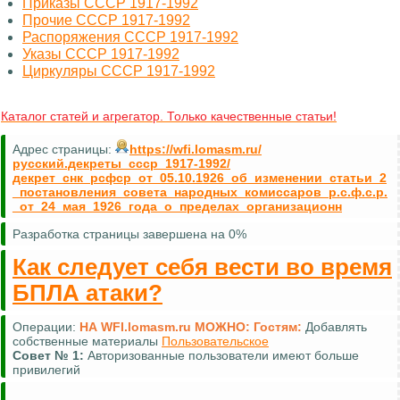
Приказы СССР 1917-1992
Прочие СССР 1917-1992
Распоряжения СССР 1917-1992
Указы СССР 1917-1992
Циркуляры СССР 1917-1992
Каталог статей и агрегатор. Только качественные статьи!
Адрес страницы:
https://wfi.lomasm.ru/
русский.декреты_ссср_1917-1992/
декрет_снк_рсфср_от_05.10.1926_об_изменении_статьи_2
_постановления_совета_народных_комиссаров_р.с.ф.с.р.
_от_24_мая_1926_года_о_пределах_организационн
Разработка страницы завершена на 0%
Как следует себя вести во время
БПЛА атаки?
Операции:
НА WFI.lomasm.ru МОЖНО:
Гостям:
Добавлять
собственные материалы
Пользовательское
Совет №
1:
Авторизованные пользователи имеют больше
привилегий