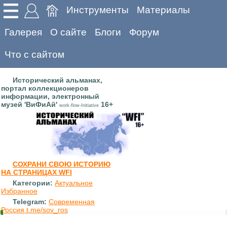
Инструменты
Материалы
Галерея
О сайте
Блоги
Форум
Что с сайтом
Исторический альманах,
портал коллекционеров
информации, электронный
музей 'ВиФиАй'
16+
work-flow-Initiative
СОХРАНИ СВОЮ ИСТОРИЮ
НА СТРАНИЦАХ WFI
Категории:
Актуальное
Избранное
Telegram:
Современная
Россия t.me/sov_ros