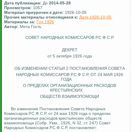
Дата публикации:
До
2014-05-28
Просмотров:
1057
Материал приурочен к дате:
1926-10-05
Прочие материалы относящиеся к:
Дате 1926-10-05
Материалы за:
Год 1926
Автор:
Мета Гость
СОВЕТ НАРОДНЫХ КОМИССАРОВ Р.С.Ф.С.Р.
ДЕКРЕТ
от 5 октября 1926 года
ОБ ИЗМЕНЕНИИ СТАТЬИ 2 ПОСТАНОВЛЕНИЯ СОВЕТА
НАРОДНЫХ КОМИССАРОВ Р.С.Ф.С.Р. ОТ 24 МАЯ 1926
ГОДА
О ПРЕДЕЛАХ ОРГАНИЗАЦИОННЫХ РАСХОДОВ
КРЕСТЬЯНСКИХ
ОБЩЕСТВ ВЗАИМОПОМОЩИ
Во изменение Постановления Совета Народных
Комиссаров Р.С.Ф.С.Р. от 24 мая 1926 года о пределах
организационных расходов крестьянских обще
ств
вз
аимопомощи (Собр.
Узак
., 1926, N 32, ст. 247) Совет
Народных Комиссаров Р.С.Ф.С.Р. постановляет: