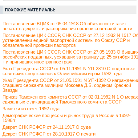
ПОХОЖИЕ МАТЕРИАЛЫ:
Постановление ВЦИК от 05.04.1918 Об обязанности газет
печатать декреты и распоряжения органов советской власти
Постановление ЦИК СССР, СНК СССР от 27.12.1932 N 1917 О
установлении единой паспортной системы по Союзу ССР и
обязательной прописки паспортов
Постановление ЦИК СССР, СНК СССР от 27.05.1933 О бывши
российских подданных, уехавших за границу до 25 октября 19
г. и принявших иностранное граж
Указ Президента СССР от 05.11.1991 N УП-2810 О подготовке
советских спортсменов к Олимпийским играм 1992 года
Указ Президента СССР от 21.05.1991 N УП-1992 О награждени
старшего сержанта милиции Мокоева Д.Б. орденом Красной
Звезды
Приказ Таможенного комитета СССР от 02.01.1992 N 1 О мерах
связанных с ликвидацией Таможенного комитета СССР
Заметки из газет 1992 года
Демографические процессы и рынок труда в России в 1992-
1996гг
Декрет СНК РСФСР от 24.11.1917 О суде
Декрет СНК РСФСР от 28.10.1917 О печати