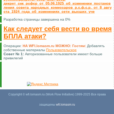
декрет_снк_рсфср_от_05.06.1925_об_изменении_постанов
ления_совета_народных_комиссаров_р.с.ф.с.р._от_8_авгу
ста_1924_года_об_изменениях_сети_высших_уче
Разработка страницы завершена на 0%
Как следует себя вести во время
БПЛА атаки?
Операции:
НА WFI.lomasm.ru МОЖНО:
Гостям:
Добавлять
собственные материалы
Пользовательское
Совет №
1:
Авторизованные пользователи имеют больше
привилегий
Copyright © wfi.lomasm.ru (Work Flow Initiative) 1999-2025 Все права
защищены
wfi.lomasm.ru