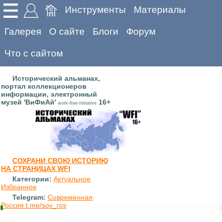
Инструменты
Материалы
Галерея
О сайте
Блоги
Форум
Что с сайтом
Исторический альманах,
портал коллекционеров
информации, электронный
музей 'ВиФиАй'
16+
work-flow-Initiative
СОХРАНИ СВОЮ ИСТОРИЮ
НА СТРАНИЦАХ WFI
Категории:
Актуальное
Избранное
Telegram:
Современная
Россия t.me/sov_ros