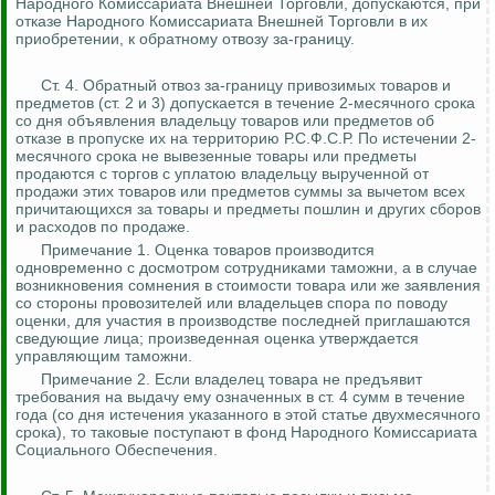
Народного Комиссариата Внешней Торговли, допускаются, при
отказе Народного Комиссариата Внешней Торговли в их
приобретении, к обратному отвозу за-границу.
Ст. 4.
Обратный отвоз за-границу привозимых товаров и
предметов (ст. 2 и 3) допускается в течение 2-месячного срока
со дня объявления владельцу товаров или предметов об
отказе в пропуске их на территорию Р.С.Ф.С.Р. По истечении 2-
месячного срока не вывезенные товары или предметы
продаются с торгов с уплатою владельцу вырученной от
продажи этих товаров или предметов суммы за вычетом
всех
причитающихся за товары и предметы пошлин и других сборов
и расходов по продаже.
Примечание 1. Оценка товаров производится
одновременно с досмотром сотрудниками таможни, а в случае
возникновения сомнения в стоимости товара или же заявления
со стороны
провозителей
или владельцев спора по поводу
оценки, для участия в производстве последней приглашаются
сведующие
лица; произведенная оценка утверждается
управляющим таможни.
Примечание 2. Если владелец товара не предъявит
требования на выдачу ему означенных в ст. 4 сумм в течение
года (со дня истечения указанного в этой статье двухмесячного
срока), то таковые поступают в фонд Народного Комиссариата
Социального Обеспечения.