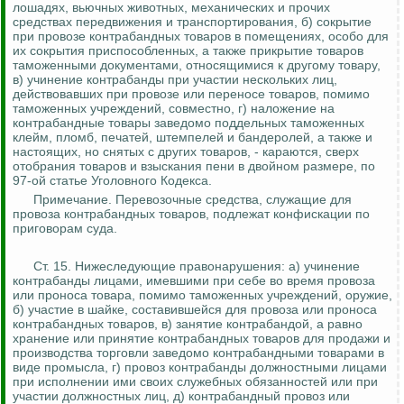
лошадях, вьючных животных, механических и прочих
средствах передвижения и транспортирования, б) сокрытие
при провозе контрабандных товаров в помещениях, особо для
их сокрытия приспособленных, а также прикрытие товаров
таможенными документами, относящимися к другому товару,
в) учинение контрабанды при участии нескольких лиц,
действовавших при провозе или переносе товаров, помимо
таможенных учреждений, совместно
, г) наложение на
контрабандные товары заведомо поддельных таможенных
клейм, пломб, печатей, штемпелей и бандеролей, а также и
настоящих, но снятых с других товаров, - караются, сверх
отобрания товаров и взыскания пени в двойном размере, по
97-ой статье Уголовного Кодекса.
Примечание. Перевозочные средства, служащие для
провоза контрабандных товаров, подлежат конфискации по
приговорам суда.
Ст. 15.
Нижеследующие правонарушения: а) учинение
контрабанды лицами, имевшими при себе во время провоза
или проноса товара, помимо таможенных учреждений, оружие,
б) участие в шайке, составившейся для провоза или проноса
контрабандных товаров, в) занятие контрабандой, а равно
хранение или принятие контрабандных товаров для продажи и
производства торговли заведомо контрабандными товарами в
виде промысла, г) провоз контрабанды должностными лицами
при исполнении ими своих
служебных обязанностей или при
участии должностных лиц, д) контрабандный провоз или