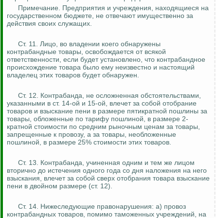
Примечание. Предприятия и учреждения, находящиеся на
государственном бюджете, не отвечают
имущественно
за
действия своих служащих.
Ст. 11. Лицо, во владении коего обнаружены
контрабандные товары, освобождается от всякой
ответственности, если будет установлено, что контрабандное
происхождение товара было ему неизвестно и настоящий
владелец этих товаров будет обнаружен.
Ст. 12.
Контрабанда, не осложненная обстоятельствами,
указанными в ст. 14-ой и 15-ой, влечет за собой отобрание
товаров и взыскание пени в размере пятикратной пошлины за
товары, обложенные по тарифу пошлиной, в размере 2-
кратной стоимости по средним рыночным ценам за товары,
запрещенные к провозу, а за товары, необложенные
пошлиной, в размере 25% стоимости этих товаров.
Ст. 13. Контрабанда, учиненная одним и тем же лицом
вторично до истечения одного года со дня наложения на него
взыскания, влечет за собой сверх отобрания товара взыскание
пени в двойном размере (ст. 12).
Ст. 14.
Нижеследующие правонарушения: а) провоз
контрабандных товаров, помимо таможенных учреждений, на