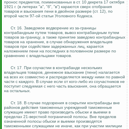
пронос предметов, поименованных в ст. 10 декрета 17 октября
1921 г. (в литерах "а", "б", "в") караются сверх отобрания
товаров и взыскания пени в двойном размере (ст. 12), по
второй части 97-ой статьи Уголовного Кодекса.
Ст. 16. Заведомое водворение из за-границы
контрабандным путем товаров, вывоз контрабандным путем
товаров за-границу, а также принятие заведомо контрабандных
товаров на хранение, в случае обнаружения владельцев
товаров при содействии задержанных лиц, карается
наложением пени
на
последних в половинном размере по
сравнению с владельцами товаров.
Ст. 17. При соучастии в контрабанде нескольких
владельцев товаров, денежное взыскание (пени) налагается
на всех их совместно и распределяется между ними по равной
части с каждого. В случае если от кого-либо из соучастников не
поступит следуемая с него часть взыскания, она обращается
на остальных.
Ст. 18. В случае подозрения в сокрытии контрабанды вне
районов действия таможенных учреждений таможенные
служащие имеют право производить обыски и выемки в
пределах 21-верстной пограничной полосы. Вне пределов
означенной полосы обыски и выемки производятся
таможенными служащими не иначе, как при участии милиции