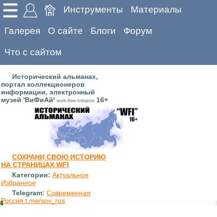
Инструменты
Материалы
Галерея
О сайте
Блоги
Форум
Что с сайтом
Исторический альманах,
портал коллекционеров
информации, электронный
музей 'ВиФиАй'
16+
work-flow-Initiative
СОХРАНИ СВОЮ ИСТОРИЮ
НА СТРАНИЦАХ WFI
Категории:
Актуальное
Избранное
Telegram:
Современная
Россия t.me/sov_ros