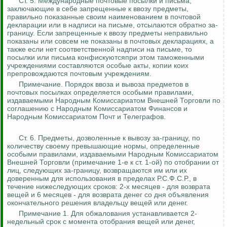
Ст. 5. Международные почтовые посылки и письма,
заключающие в себе запрещенные к ввозу предметы,
правильно показанные своим наименованием в почтовой
декларации или в надписи на письме, отсылаются обратно
за-
границу
. Если запрещенные к ввозу предметы неправильно
показаны или совсем не показаны в почтовых декларациях, а
также если нет соответственной надписи на письме, то
посылки или письма конфискуютсяпри этом таможенными
учреждениями составляются особые акты, копии коих
препровождаются почтовым учреждениям.
Примечание. Порядок ввоза и вывоза предметов в
почтовых посылках определяется особыми правилами,
издаваемыми Народным Комиссариатом Внешней Торговли по
соглашению с Народным Комиссариатом Финансов и
Народным Комиссариатом Почт и Телеграфов.
Ст. 6.
Предметы, дозволенные к вывозу за-границу, по
количеству своему превышающие нормы, определенные
особыми правилами, издаваемыми Народным Комиссариатом
Внешней Торговли (примечание 1-е к ст. 1-ой) по отобрании от
лиц, следующих за-границу, возвращаются им или их
доверенным для использования в пределах Р.С.Ф.С.Р., в
течение нижеследующих сроков: 2-х месяцев - для возврата
вещей и 6 месяцев - для возврата денег со дня
объявления
окончательного решения владельцу вещей или денег.
Примечание 1. Для обжалования устанавливается 2-
недельный срок с момента отобрания вещей или денег,