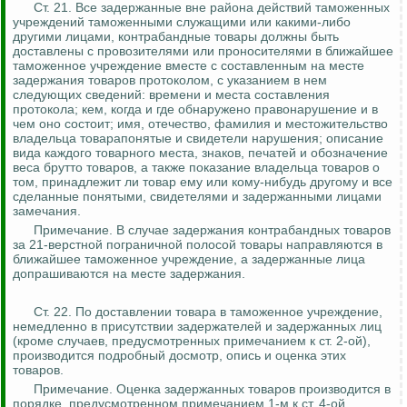
Ст. 21.
Все задержанные вне района действий таможенных
учреждений таможенными служащими или какими-либо
другими лицами, контрабандные товары должны быть
доставлены с
провозителями
или
проносителями
в ближайшее
таможенное учреждение вместе с составленным на месте
задержания товаров протоколом, с указанием в нем
следующих сведений: времени и места составления
протокола; кем, когда и где обнаружено правонарушение и в
чем оно состоит;
имя, отечество, фамилия и местожительство
владельца товарапонятые и свидетели нарушения; описание
вида каждого товарного места, знаков, печатей и обозначение
веса брутто товаров, а также показание владельца товаров о
том, принадлежит ли товар ему или кому-нибудь другому и все
сделанные понятыми, свидетелями и задержанными лицами
замечания.
Примечание. В случае задержания контрабандных товаров
за 21-верстной пограничной полосой товары направляются в
ближайшее таможенное учреждение, а задержанные лица
допрашиваются на месте задержания.
Ст. 22. По
доставлении
товара в таможенное учреждение,
немедленно в присутствии
задержателей
и задержанных лиц
(кроме случаев, предусмотренных примечанием к ст. 2-ой),
производится подробный досмотр, опись и оценка этих
товаров.
Примечание. Оценка задержанных товаров производится в
порядке, предусмотренном примечанием 1-м к ст. 4-ой.