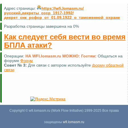
Адрес страницы:
https://wfi.lomasm.ru/
русский.декреты_ссср_1917-1992/
декрет_снк_рсфср_от_01.09.1922_о_таможенной_охране
Разработка страницы завершена на 0%
Как следует себя вести во время
БПЛА атаки?
Операции:
НА WFI.lomasm.ru МОЖНО:
Гостям:
Общаться на
форуме
Форум
Совет №
3:
Для связи с автором используйте
форму обратной
связи
Copyright © wfi.lomasm.ru (Work Flow Initiative) 1999-2025 Все права
защищены
wfi.lomasm.ru