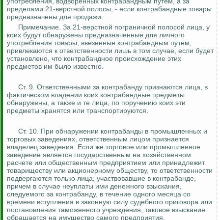
употребления, водворенных контрабандным путем, а за
пределами 21-верстной полосы, - если контрабандные товары
предназначены для продажи.
Примечание. За 21-верстной пограничной полосой лица, у
коих будут обнаружены предназначенные для личного
употребления товары, ввезенные контрабандным путем,
привлекаются к ответственности лишь в том случае, если будет
установлено, что контрабандное происхождение этих
предметов им было известно.
Ст. 9. Ответственными за контрабанду признаются лица, в
фактическом владении коих контрабандные предметы
обнаружены, а также и те лица, по поручению коих эти
предметы хранятся или транспортируются.
Ст. 10. При обнаружении контрабанды в промышленных и
торговых заведениях, ответственным лицом признается
владелец заведения.
Если же торговое или промышленное
заведение является государственным на хозяйственном
расчете или общественным предприятием или принадлежит
товариществу или акционерному обществу, то ответственности
подвергаются только лица, участвовавшие в контрабанде,
причем в случае неуплаты ими денежного взыскания,
следуемого за контрабанду, в течение одного месяца со
времени вступления в законную силу судебного приговора или
постановления таможенного учреждения, таковое взыскание
обращается на имущество самого
предприятия.