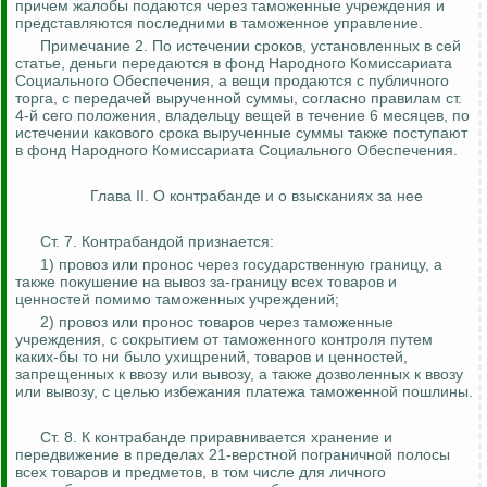
причем жалобы подаются через таможенные учреждения и
представляются последними в таможенное управление.
Примечание 2.
По истечении сроков, установленных в сей
статье, деньги передаются в фонд Народного Комиссариата
Социального Обеспечения, а вещи продаются с публичного
торга, с передачей вырученной суммы, согласно правилам ст.
4-й сего положения, владельцу вещей в течение 6 месяцев, по
истечении какового срока вырученные суммы также поступают
в фонд Народного Комиссариата Социального Обеспечения.
Глава II. О контрабанде и о взысканиях за нее
Ст. 7. Контрабандой признается:
1) провоз или пронос через государственную границу, а
также покушение на вывоз
за-границу
всех товаров и
ценностей помимо таможенных учреждений;
2) провоз или пронос товаров через таможенные
учреждения, с сокрытием от таможенного контроля путем
каких-бы то ни было ухищрений, товаров и ценностей,
запрещенных к ввозу или вывозу, а также дозволенных к ввозу
или вывозу, с целью
избежания
платежа таможенной пошлины.
Ст. 8. К контрабанде приравнивается хранение и
передвижение в пределах 21-верстной пограничной полосы
всех товаров и предметов, в том числе для личного