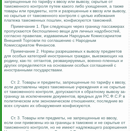
запрещенные по тарифу к ввозу или вывозу, скрытые от
таможенного контроля путем какого либо ухищрения, а также
товары или предметы, хотя и разрешенные к ввозу или вывозу,
но скрытые от таможенного контроля с целью
избежания
платежа таможенных пошлин, конфискуются таможней.
Примечание 1. При следующих через границу пассажирах
пропускаются беспошлинно вещи для личных надобностей,
согласно правилам, издаваемым Народным Комиссариатом
Внешней Торговли по соглашению с Народным
Комиссариатом Финансов.
Примечание 2. Нормы разрешаемых к вывозу предметов
для особых категорий иностранных граждан, выезжающих на
родину, как-то: оптантов, реэвакуируемых,
военно-пленных
и
других определяются на основании особых соглашений с
иностранными государствами.
Ст. 2. Товары и предметы, запрещенные по тарифу к ввозу,
если доставлены через таможенные учреждения и не скрытые
от таможенного контроля, допускаются к обратному вывозу
за-
границу
за исключением документов, вредных для Р.С.Ф.С.Р. в
политическом или экономическом отношениях; последние во
всех случаях их обнаружения конфискуются.
Ст. 3. Товары или предметы, не запрещенные
ко
ввозу,
если они привезены из-за границы в таможню и не скрытые от
таможенного контроля, но не имеют надлежащего разрешения