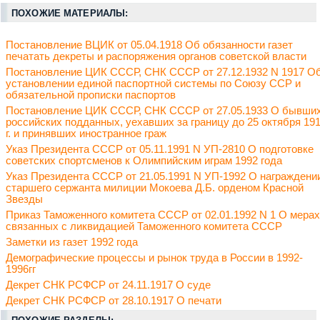
ПОХОЖИЕ МАТЕРИАЛЫ:
Постановление ВЦИК от 05.04.1918 Об обязанности газет
печатать декреты и распоряжения органов советской власти
Постановление ЦИК СССР, СНК СССР от 27.12.1932 N 1917 О
установлении единой паспортной системы по Союзу ССР и
обязательной прописки паспортов
Постановление ЦИК СССР, СНК СССР от 27.05.1933 О бывши
российских подданных, уехавших за границу до 25 октября 19
г. и принявших иностранное граж
Указ Президента СССР от 05.11.1991 N УП-2810 О подготовке
советских спортсменов к Олимпийским играм 1992 года
Указ Президента СССР от 21.05.1991 N УП-1992 О награждени
старшего сержанта милиции Мокоева Д.Б. орденом Красной
Звезды
Приказ Таможенного комитета СССР от 02.01.1992 N 1 О мерах
связанных с ликвидацией Таможенного комитета СССР
Заметки из газет 1992 года
Демографические процессы и рынок труда в России в 1992-
1996гг
Декрет СНК РСФСР от 24.11.1917 О суде
Декрет СНК РСФСР от 28.10.1917 О печати