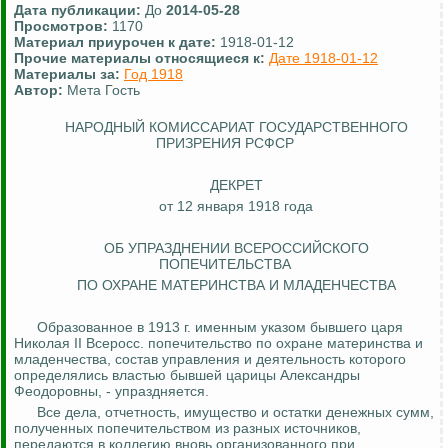
Дата публикации:
До
2014-05-28
Просмотров:
1170
Материал приурочен к дате:
1918-01-12
Прочие материалы относящиеся к:
Дате 1918-01-12
Материалы за:
Год 1918
Автор:
Мета Гость
НАРОДНЫЙ КОМИССАРИАТ ГОСУДАРСТВЕННОГО
ПРИЗРЕНИЯ РСФСР
ДЕКРЕТ
от 12 января 1918 года
ОБ УПРАЗДНЕНИИ ВСЕРОССИЙСКОГО
ПОПЕЧИТЕЛЬСТВА
ПО ОХРАНЕ МАТЕРИНСТВА И МЛАДЕНЧЕСТВА
Образованное в 1913 г. именным указом бывшего царя
Николая II
Всеросс
. попечительство по охране материнства и
младенчества, состав управления и деятельность которого
определялись властью бывшей царицы Александры
Феодоровны
, - упраздняется.
Все дела, отчетность, имущество и остатки денежных сумм,
полученных попечительством из разных источников,
передаются в коллегию вновь организованного при