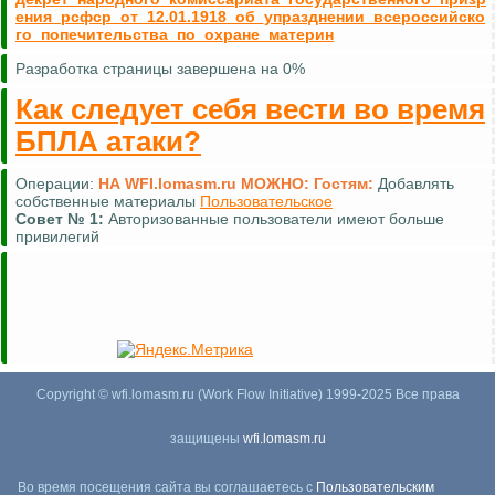
ения_рсфср_от_12.01.1918_об_упразднении_всероссийско
го_попечительства_по_охране_материн
Разработка страницы завершена на 0%
Как следует себя вести во время
БПЛА атаки?
Операции:
НА WFI.lomasm.ru МОЖНО:
Гостям:
Добавлять
собственные материалы
Пользовательское
Совет №
1:
Авторизованные пользователи имеют больше
привилегий
Copyright © wfi.lomasm.ru (Work Flow Initiative) 1999-2025 Все права
защищены
wfi.lomasm.ru
Во время посещения сайта вы соглашаетесь с
Пользовательским