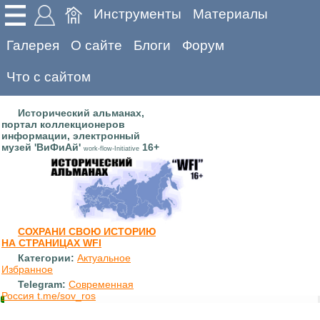
Инструменты
Материалы
Галерея
О сайте
Блоги
Форум
Что с сайтом
Исторический альманах,
портал коллекционеров
информации, электронный
музей 'ВиФиАй'
16+
work-flow-Initiative
СОХРАНИ СВОЮ ИСТОРИЮ
НА СТРАНИЦАХ WFI
Категории:
Актуальное
Избранное
Telegram:
Современная
Россия t.me/sov_ros