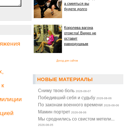
а смеяться вы
будете долго
Королева вагона
отожгла! Видео не
оставит
ряжения
равнодушным
Доход для сайтов
х,
НОВЫЕ МАТЕРИАЛЫ
 к
Cниму твою боль
2026-08-07
Победивший себя и судьбу
милиции
2026-08-06
По законам военного времени
2026-08-06
Мамин портрет
ацией
2026-08-06
Мы сроднились со свистом метели...
2026-08-05