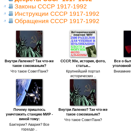
Законы СССР 1917-1992
Инструкции СССР 1917-1992
Обращения СССР 1917-1992
Внутри Лапенко? Так что-же
СССР, 90е, история, фото,
Все о бы
такое союзманьяк?
статьи...
уголовной
Что такое СоветПанк?
Крупнейший портал
Вниамние!
исторических ..
Почему пришлось
Внутри Лапенко? Так что-же
уничтожить станцию МИР -
такое союзманьяк?
виной тому:
Что такое СоветПанк?
Бактерии? Авария? Все
гораздо ..