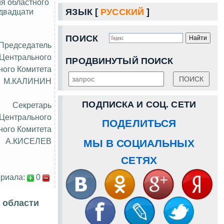
я областного
 двадцати
ЯЗЫК [
РУССКИЙ
]
ПОИСК
Председатель
 Центрального
ПРОДВИНУТЫЙ ПОИСК
ного Комитета
М.КАЛИНИН
ПОДПИСКА И СОЦ. СЕТИ
Секретарь
 Центрального
ПОДЕЛИТЬСЯ
ного Комитета
А.КИСЕЛЕВ
МЫ В СОЦИАЛЬНЫХ
СЕТЯХ
риала:
0
й области