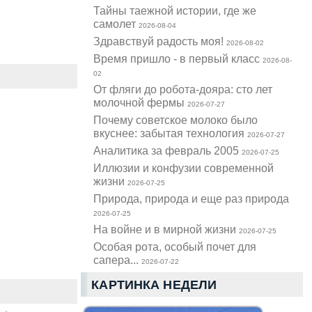
Тайны таежной истории, где же
самолет
2026-08-04
Здравствуй радость моя!
2026-08-02
Время пришло - в первый класс
2026-08-
02
От фляги до робота-дояра: сто лет
молочной фермы
2026-07-27
Почему советское молоко было
вкуснее: забытая технология
2026-07-27
Аналитика за февраль 2005
2026-07-25
Иллюзии и конфузии современной
жизни
2026-07-25
Природа, природа и еще раз природа
2026-07-25
На войне и в мирной жизни
2026-07-25
Особая рота, особый почет для
сапера...
2026-07-22
КАРТИНКА НЕДЕЛИ