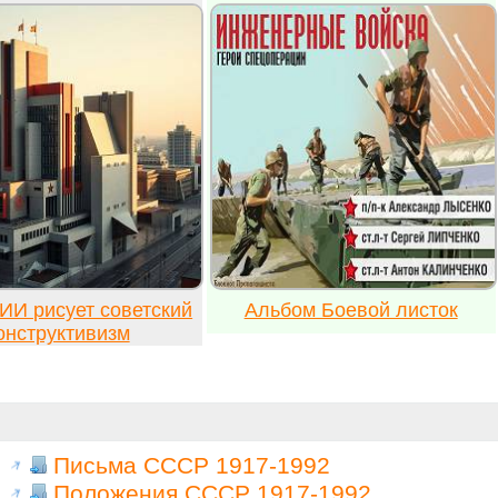
ИИ рисует советский
Альбом Боевой листок
онструктивизм
Письма СССР 1917-1992
Положения СССР 1917-1992