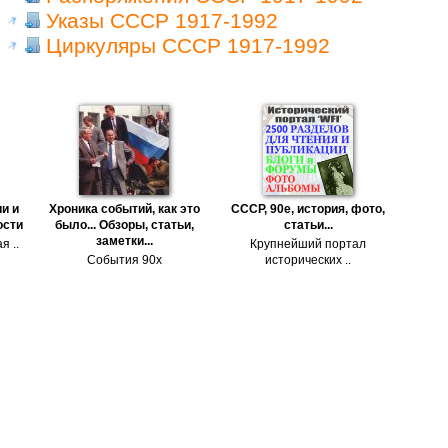
Указы СССР 1917-1992
Циркуляры СССР 1917-1992
и и
Хроника событий, как это
СССР, 90е, история, фото,
ости
было... Обзоры, статьи,
статьи...
заметки...
я ..
Крупнейший портал
События 90х
исторических ..