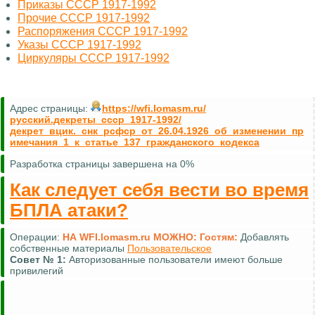
Приказы СССР 1917-1992
Прочие СССР 1917-1992
Распоряжения СССР 1917-1992
Указы СССР 1917-1992
Циркуляры СССР 1917-1992
Адрес страницы:
https://wfi.lomasm.ru/
русский.декреты_ссср_1917-1992/
декрет_вцик._снк_рсфср_от_26.04.1926_об_изменении_пр
имечания_1_к_статье_137_гражданского_кодекса
Разработка страницы завершена на 0%
Как следует себя вести во время
БПЛА атаки?
Операции:
НА WFI.lomasm.ru МОЖНО:
Гостям:
Добавлять
собственные материалы
Пользовательское
Совет №
1:
Авторизованные пользователи имеют больше
привилегий