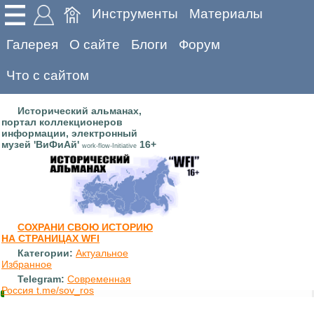
Инструменты
Материалы
Галерея
О сайте
Блоги
Форум
Что с сайтом
Исторический альманах,
портал коллекционеров
информации, электронный
музей 'ВиФиАй'
16+
work-flow-Initiative
СОХРАНИ СВОЮ ИСТОРИЮ
НА СТРАНИЦАХ WFI
Категории:
Актуальное
Избранное
Telegram:
Современная
Россия t.me/sov_ros