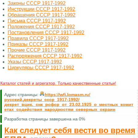
Законы СССР 1917-1992
Инструкции СССР 1917-1992
Обращения СССР 1917-1992
Письма СССР 1917-1992
Положения СССР 1917-1992
Постановления СССР 1917-1992
Правила СССР 1917-1992
Приказы СССР 1917-1992
Прочие СССР 1917-1992
Распоряжения СССР 1917-1992
Указы СССР 1917-1992
Циркуляры СССР 1917-1992
Каталог статей и агрегатор. Только качественные статьи!
Адрес страницы:
https://wfi.lomasm.ru/
русский.декреты_ссср_1917-1992/
декрет_вцик._снк_рсфср_от_23.02.1925_о_местных_комит
етах_содействия_народностям_северных_окраин
Разработка страницы завершена на 0%
Как следует себя вести во время