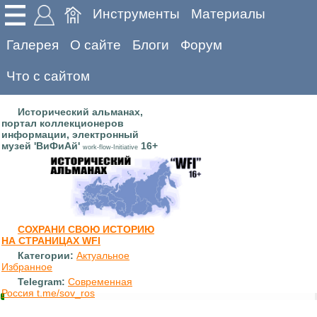
Инструменты
Материалы
Галерея
О сайте
Блоги
Форум
Что с сайтом
Исторический альманах,
портал коллекционеров
информации, электронный
музей 'ВиФиАй'
16+
work-flow-Initiative
СОХРАНИ СВОЮ ИСТОРИЮ
НА СТРАНИЦАХ WFI
Категории:
Актуальное
Избранное
Telegram:
Современная
Россия t.me/sov_ros