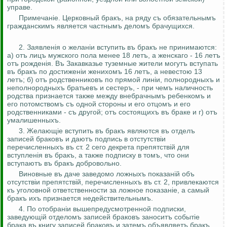
управе.
Примечан
i
е
.
Церковный
бракъ
, на ряду
съ
обязательнымъ
гражданскимъ
является
частнымъ
деломъ
брачущихся
.
2.
Заявлен
i
я
о
желанiи
вступить
въ
бракъ
не принимаются:
а)
отъ
лицъ
мужского пола менее 18
летъ
, а
женскаго
- 16
летъ
отъ
рожденiя
.
Въ
Закавказье туземные жители
могутъ
вступать
въ
бракъ
по
достиженiи
женихомъ
16
летъ
, а невестою 13
летъ
; б)
отъ
родственниковъ
по прямой
линiи
,
полнородныхъ
и
неполнородныхъ
братьевъ
и
сестеръ
, - при
чемъ
наличность
родства признается также между
внебрачнымъ
ребенкомъ
и
его
потомствомъ
съ
одной стороны и его
отцомъ
и его
родственниками -
съ
другой;
отъ
состоящихъ
въ
браке
и г)
отъ
умалишенныхъ
.
3.
Желающ
i
е
вступить
въ
бракъ
являются
въ
отделъ
записей
браковъ
и
даютъ
подпись в
отстутствiи
перечисленныхъ
въ
ст. 2 сего декрета
препятствiй
для
вступленiя
въ
бракъ
, а также подписку в
томъ
, что они
вступаютъ
въ
бракъ
добровольно.
Виновные
въ
даче заведомо
ложныхъ
показанiй
объ
отсутствiи
препятствiй
,
перечисленныхъ
въ
ст. 2, привлекаются
къ
уголовной ответственности за
ложное
показанiе
, а самый
бракъ
ихъ
признается
недействительнымъ
.
4. По
отобран
i
и
вышепредусмотренной
подписки,
заведующiй
отделомъ
записей
браковъ
заноситъ
событiе
брака
въ
книгу записей
браковъ
и
затемъ
объявляетъ
бракъ