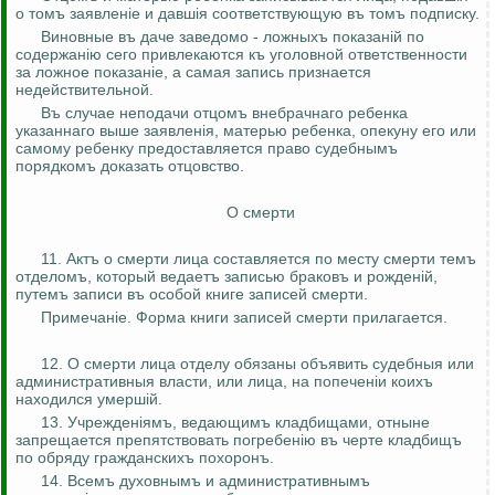
о
томъ
заявленiе
и
давшiя
соответствующую
въ
томъ
подписку.
Виновные
въ
даче заведомо -
ложныхъ
показанiй
по
содержанiю
сего привлекаются
къ
уголовной ответственности
за
ложное
показанiе
, а самая запись признается
недействительной.
Въ
случае
неподачи
отцомъ
внебрачнаго
ребенка
указаннаго
выше
заявленiя
, матерью ребенка, опекуну его или
самому ребенку предоставляется право
судебнымъ
порядкомъ
доказать отцовство.
О смерти
11.
Актъ
о смерти лица составляется по месту смерти
темъ
отделомъ
,
который
ведаетъ
записью
браковъ
и
рожденiй
,
путемъ
записи
въ
особой книге записей смерти.
Примечан
i
е
. Форма книги записей смерти прилагается.
12. О смерти лица отделу обязаны объявить
судебныя
или
административныя
власти, или лица, на
попечен
i
и
коихъ
находился
умершiй
.
13.
Учрежден
i
ямъ
,
ведающимъ
кладбищами, отныне
запрещается препятствовать
погребенiю
въ
черте
кладбищъ
по обряду
гражданскихъ
похоронъ
.
14.
Всемъ
духовнымъ
и
административнымъ