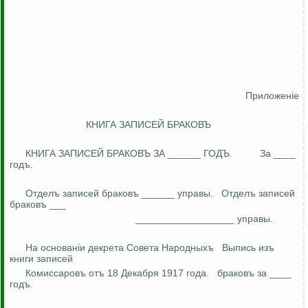
Приложен
i
е
КНИГА ЗАПИСЕЙ БРАКОВЪ
КНИГА ЗАПИСЕЙ БРАКОВЪ ЗА ______ ГОДЪ.
За ____
годъ
.
Отделъ
записей
браковъ
______ управы.
Отделъ
записей
браковъ
___
__________________ управы.
На
основан
i
и
декрета Совета
Народныхъ
Выпись
изъ
книги записей
Комиссаровъ
отъ
18 Декабря 1917 года
.
б
раковъ
за ____
годъ
.