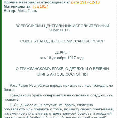
Прочие материалы относящиеся к:
Дате 1917-12-18
Материалы за:
Год 1917
Автор:
Мета Гость
ВСЕРОС
I
ЙСКIЙ ЦЕНТРАЛЬНЫЙ ИСПОЛНИТЕЛЬНЫЙ
КОМИТЕТЪ
СОВЕТЪ НАРОДНЫХЪ КОМИССАРОВЪ РСФСР
ДЕКРЕТ
отъ
18 декабря 1917 года
О ГРАЖДАНСКОМЪ БРАКЕ, О ДЕТЯХЪ И О ВЕДЕН
I
И
КНИГЪ АКТОВЪ СОСТОЯН
I
Я
Росс
i
йская
Республика впредь
признаетъ
лишь
гражданскiе
браки.
Гражданск
i
й
бракъ
совершается на
основанiи
следующихъ
правилъ
:
1. Лица,
желающiя
вступить
въ
бракъ
, словесно
объявляютъ
или
подаютъ
о
томъ
, по месту своего
пребыванiя
,
письменное
заявленiе
въ
отделъ
записей
браковъ
и
рожденiй
при городской (районной, уездной или волостной земской)