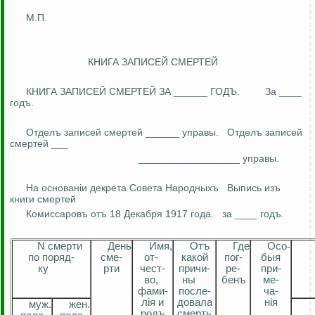
М.П.
КНИГА ЗАПИСЕЙ СМЕРТЕЙ
КНИГА ЗАПИСЕЙ СМЕРТЕЙ ЗА ______ ГОДЪ.
За ____
годъ
.
Отделъ
записей смертей ______ управы.
Отделъ
записей
смертей ___
__________________ управы.
На
основан
i
и
декрета Совета
Народныхъ
Выпись
изъ
книги смертей
Комиссаровъ
отъ
18 Декабря 1917 года
.
з
а ____
годъ
.
N смерти
День
Имя,
Отъ
Где
Ос
о
-
по
поря
д
-
см
е
-
о
т-
какой
по
г
-
быя
ку
рти
чест
-
прич
и
-
ре-
при-
во,
ны
бенъ
ме
-
фами
-
после-
ча
-
лiя
и
довала
нiя
муж
.
жен
.
родъ
смерть