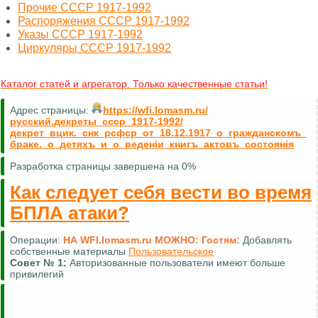
Прочие СССР 1917-1992
Распоряжения СССР 1917-1992
Указы СССР 1917-1992
Циркуляры СССР 1917-1992
Каталог статей и агрегатор. Только качественные статьи!
Адрес страницы:
https://wfi.lomasm.ru/
русский.декреты_ссср_1917-1992/
декрет_вцик._снк_рсфср_от_18.12.1917_о_гражданскомъ_
браке._о_детяхъ_и_о_веденiи_книгъ_актовъ_состоянiя
Разработка страницы завершена на 0%
Как следует себя вести во время
БПЛА атаки?
Операции:
НА WFI.lomasm.ru МОЖНО:
Гостям:
Добавлять
собственные материалы
Пользовательское
Совет №
1:
Авторизованные пользователи имеют больше
привилегий