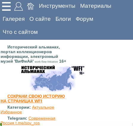
Инструменты
Материалы
Галерея
О сайте
Блоги
Форум
Что с сайтом
Исторический альманах,
портал коллекционеров
информации, электронный
музей 'ВиФиАй'
16+
work-flow-Initiative
СОХРАНИ СВОЮ ИСТОРИЮ
НА СТРАНИЦАХ WFI
Категории:
Актуальное
Избранное
Telegram:
Современная
Россия t.me/sov_ros