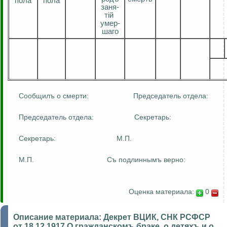
п
ола
п
ола
заня
-
тiй
умер-
шаго
Сообщилъ
о смерти:
Председатель отдела:
Председатель отдела:
Секретарь:
Секретарь:
М.П.
М.П.
Съ
подлиннымъ
верно:
Оценка материала:
0
Описание материала:
Декрет ВЦИК, СНК РСФСР
от 18.12.1917 О гражданскомъ браке, о детяхъ и о