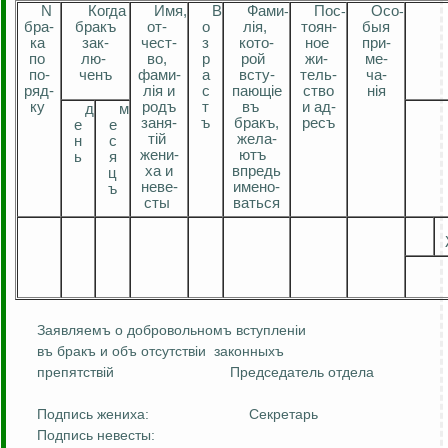
N
Когда
Имя,
В
Фам
и
-
По
с
-
Ос
о
-
бра-
бракъ
о
т-
о
лiя
,
тоян
-
быя
ка
за
к
-
чест
-
з
кото-
ное
при-
по
лю
-
во,
р
рой
жи
-
ме
-
по
-
ченъ
фами
-
а
всту
-
тель
-
ча
-
ряд-
лiя
и
с
пающiе
ство
нiя
ку
родъ
т
въ
и ад-
д
м
заня
-
ъ
бракъ
,
ресъ
е
е
тiй
жела
-
н
с
жени-
ютъ
ь
я
ха и
впредь
ц
неве
-
имено
-
ъ
сты
ваться
Заявляемъ
о
добровольномъ
вступлен
i
и
въ
бракъ
и
объ
отсутств
i
и
законныхъ
препятств
i
й
Председатель отдела
Подпись жениха:
Секретарь
Подпись невесты: