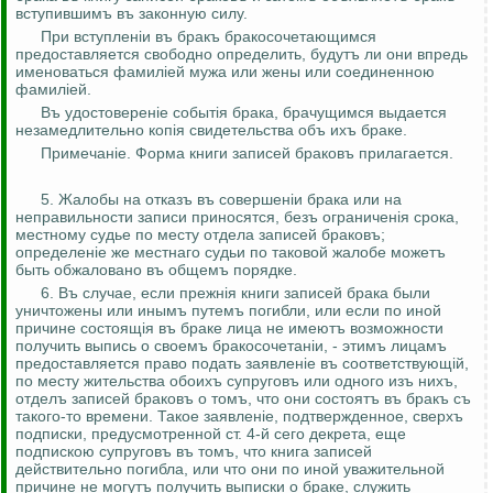
вступившимъ
въ
законную силу.
При
вступленiи
въ
бракъ
бракосочетающимся
предоставляется свободно определить,
будутъ
ли они впредь
именоваться
фамилiей
мужа или жены или
соединенною
фамилiей
.
Въ
удостоверенiе
событiя
брака,
брачущимся
выдается
незамедлительно
копiя
свидетельства
объ
ихъ
браке
.
Примечан
i
е
. Форма книги записей
браковъ
прилагается.
5. Жалобы на
отказъ
въ
совершен
i
и
брака или на
неправильности записи приносятся,
безъ
ограниченiя
срока,
местному судье по месту отдела записей
браковъ
;
определенiе
же
местнаго
судьи по таковой жалобе
можетъ
быть обжаловано
въ
общемъ
порядке.
6.
Въ
случае, если
прежнiя
книги записей брака были
уничтожены или
инымъ
путемъ
погибли, или если по иной
причине
состоящiя
въ
браке лица не
имеютъ
возможности
получить выпись о
своемъ
бракосочетанiи
, -
этимъ
лицамъ
предоставляется право подать
заявленiе
въ
соответствующiй
,
по месту жительства
обоихъ
супруговъ
или одного
изъ
нихъ
,
отделъ
записей
браковъ
о
томъ
, что они
состоятъ
въ
бракъ
съ
такого-то времени
. Такое
заявлен
i
е
, подтвержденное,
сверхъ
подписки, предусмотренной ст. 4-й сего декрета, еще
подпискою
супруговъ
въ
томъ
, что книга записей
действительно погибла, или что они по иной уважительной
причине не
могутъ
получить выписки о браке, служить