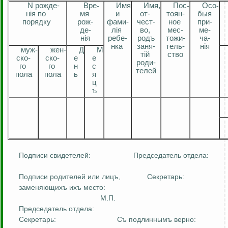
N
рожд
е
-
Вр
е
-
Имя
Имя,
По
с
-
Ос
о
-
нiя
по
мя
и
о
т-
тоян
-
быя
порядку
рож-
фам
и
-
чест
-
ное
при-
де-
лiя
во,
мес
-
ме
-
нiя
ребе-
родъ
тожи
-
ча
-
нка
заня
-
тель
-
нiя
му
ж-
же
н-
Д
М
тiй
ство
ско
-
ско
-
е
е
роди-
го
го
н
с
телей
пола
пола
ь
я
ц
ъ
Подписи свидетелей:
Председатель отдела:
Подписи родителей или
лицъ
,
Секретарь:
заменяющихъ
ихъ
место:
М.П.
Председатель отдела:
Секретарь:
Съ
подлиннымъ
верно: