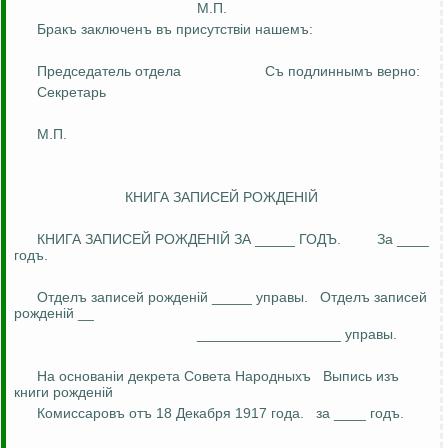
М.П.
Бракъ
заключенъ
въ
присутств
i
и
нашемъ
:
Председатель отдела
Съ
подлиннымъ
верно:
Секретарь
М.П.
КНИГА ЗАПИСЕЙ РОЖДЕН
I
Й
КНИГА ЗАПИСЕЙ РОЖДЕН
I
Й ЗА _____ ГОДЪ.
За ____
годъ
.
Отделъ
записей
рожден
i
й
_____ управы.
Отделъ
записей
рожден
i
й
__
__________________ управы.
На
основан
i
и
декрета Совета
Народныхъ
Выпись
изъ
книги
рожденiй
Комиссаровъ
отъ
18 Декабря 1917 года
.
з
а ____
годъ
.