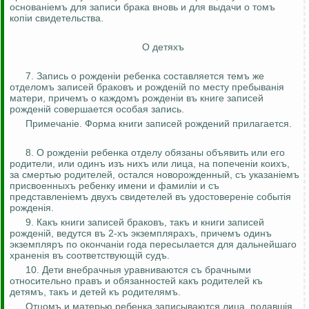
основанiемъ
для записи брака вновь и для выдачи о
томъ
копiи
свидетельства.
О
детяхъ
7. Запись о
рожден
i
и
ребенка составляется
темъ
же
отделомъ
записей
браковъ
и
рожденiй
по месту
пребыванiя
матери,
причемъ
о
каждомъ
рожденiи
въ
книге записей
рожденiй
совершается особая запись.
Примечан
i
е
. Форма книги записей рождений прилагается.
8. О
рожден
i
и
ребенка отделу обязаны объявить или его
родители, или
одинъ
изъ
нихъ
или лица, на
попеченiи
коихъ
,
за смертью родителей, остался новорожденный,
съ
указанiемъ
присвоенныхъ
ребенку имени и
фамилiи
и
съ
представленiемъ
двухъ
свидетелей
въ
удостоверенiе
событiя
рожденiя
.
9.
Какъ
книги записей
браковъ
,
такъ
и книги записей
рожден
i
й
, ведутся
въ
2-хъ
экземплярахъ
,
причемъ
одинъ
экземпляръ
по
окончанiи
года пересылается для
дальнейшаго
храненiя
въ
соответствующiй
судъ
.
10. Дети
внебрачныя
уравниваются
съ
брачными
относительно
правъ
и обязанностей
какъ
родителей
къ
детямъ
,
такъ
и детей
къ
родителямъ
.
Отцомъ
и матерью ребенка записываются лица,
подавш
i
я