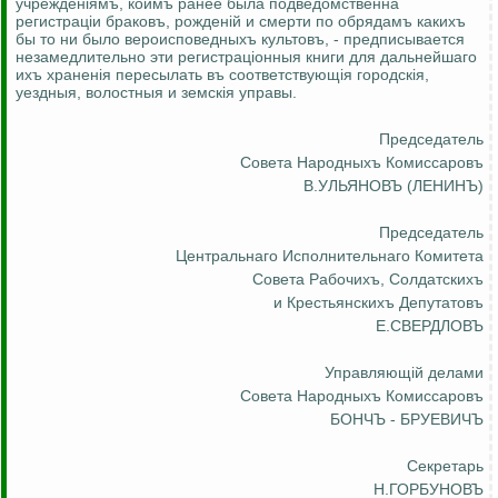
учрежден
i
ямъ
,
коимъ
ранее была подведомственна
регистрацiи
браковъ
,
рожденiй
и смерти по
обрядамъ
какихъ
бы то ни было
вероисповедныхъ
культовъ
, - предписывается
незамедлительно эти
регистрацiонныя
книги для
дальнейшаго
ихъ
храненiя
пересылать
въ
соответствующiя
городскiя
,
уездныя
,
волостныя
и
земскiя
управы.
Председатель
Совета
Народныхъ
Комиссаровъ
В.УЛЬЯНОВЪ (ЛЕНИНЪ)
Председатель
Центральнаго
Исполнительнаго
Комитета
Совета
Рабочихъ
,
Солдатскихъ
и
Крестьянскихъ
Депутатовъ
Е.СВЕРДЛОВЪ
Управляющ
i
й
делами
Совета
Народныхъ
Комиссаровъ
БОНЧЪ - БРУЕВИЧЪ
Секретарь
Н.ГОРБУНОВЪ