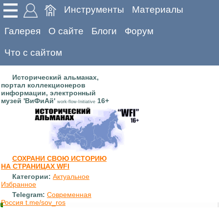
Инструменты
Материалы
Галерея
О сайте
Блоги
Форум
Что с сайтом
Исторический альманах,
портал коллекционеров
информации, электронный
музей 'ВиФиАй'
16+
work-flow-Initiative
СОХРАНИ СВОЮ ИСТОРИЮ
НА СТРАНИЦАХ WFI
Категории:
Актуальное
Избранное
Telegram:
Современная
Россия t.me/sov_ros