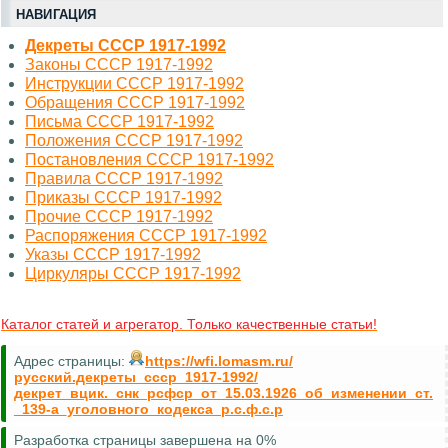
НАВИГАЦИЯ
Декреты СССР 1917-1992
Законы СССР 1917-1992
Инструкции СССР 1917-1992
Обращения СССР 1917-1992
Письма СССР 1917-1992
Положения СССР 1917-1992
Постановления СССР 1917-1992
Правила СССР 1917-1992
Приказы СССР 1917-1992
Прочие СССР 1917-1992
Распоряжения СССР 1917-1992
Указы СССР 1917-1992
Циркуляры СССР 1917-1992
Каталог статей и агрегатор. Только качественные статьи!
Адрес страницы:
https://wfi.lomasm.ru/
русский.декреты_ссср_1917-1992/
декрет_вцик._снк_рсфср_от_15.03.1926_об_изменении_ст.
_139-а_уголовного_кодекса_р.с.ф.с.р
Разработка страницы завершена на 0%