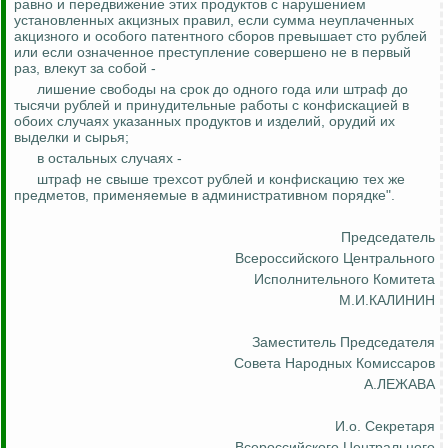
равно и передвижение этих продуктов с нарушением
установленных акцизных правил, если сумма неуплаченных
акцизного и особого патентного сборов превышает сто рублей
или если означенное преступление совершено не в первый
раз, влекут за собой -
лишение свободы на срок до одного года или штраф
до
тысячи рублей
и принудительные работы с конфискацией в
обоих случаях указанных продуктов и изделий, орудий их
выделки и сырья;
в остальных случаях -
штраф не свыше трехсот рублей и конфискацию тех же
предметов,
применяемые
в административном порядке".
Председатель
Всероссийского Центрального
Исполнительного Комитета
М.И.КАЛИНИН
Заместитель Председателя
Совета Народных Комиссаров
А.ЛЕЖАВА
И.о
. Секретаря
Всероссийского Центрального