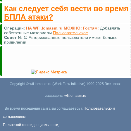
Как следует себя вести во время
БПЛА атаки?
Операции:
НА WFI.lomasm.ru МОЖНО:
Гостям:
Добавлять
собственные материалы
Пользовательское
Совет №
1:
Авторизованные пользователи имеют больше
привилегий
Copyright © wfi.lomasm.ru (Work Flow Initiative) 1999-2025 Все права
защищены
wfi.lomasm.ru
Во время посещения сайта вы соглашаетесь с
Пользовательским
соглашением
,
Политикой конфиденциальности
,