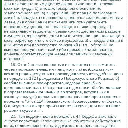
для них сделок по имуществу двора, в частности, в случае
крайней нужды, б) в незакономерном стеснении их
землепользования, в) в нарушении их прав на пользование
жилой площадью, г) в лишении средств на содержание жены и
детей,
д) в обращении взыскания или принудительной
продаже имущества, не подлежащего описи и аресту, е) в
неправильном выделе или семейно-имущественном разделе
имущества, ж) в расхищении или присвоении принадлежащего
красноармейцу или его семье имущества, з) в предъявлении к
ним исков или производстве взысканий и т.п., обязаны, не
выжидая поступления чьей-либо просьбы или заявления,
принять соответствующие меры для защиты их законных
интересов.
19.
С этой целью волостные исполнительные комитеты
через уполномоченных ими лиц могут: а) возбуждать иски
всякого рода и вступать в производящиеся уже судебные дела
в порядке ст. 172 Гражданского Процессуального Кодекса, б)
сообщать лицам прокурорского надзора просьбы о
предъявлении иска, о вступлении в дело или об обжаловании
и опротестовании решений и приговоров, вступивших в
законную силу, в) просить о приостановлении производства
в
порядке п. "б" ст. 114 Гражданского Процессуального Кодекса,
г) присутствовать при производстве раздела, при исполнении
решений судов и т.п.
20. При ведении дел в порядке ст. 44 Кодекса Законов о
льготах волостные исполнительные комитеты и действующие
по их полномочию органы и должностные лица пользуются