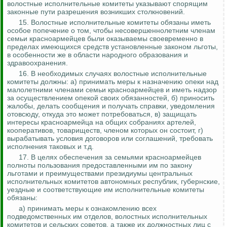
волостные исполнительные комитеты указывают
спорящим
законные пути разрешения возникших столкновений.
15. Волостные исполнительные комитеты обязаны иметь
особое попечение о том, чтобы несовершеннолетним членам
семьи красноармейцев были оказываемы своевременно в
пределах имеющихся средств установленные законом льготы,
в особенности же в области народного образования и
здравоохранения.
16.
В необходимых случаях волостные исполнительные
комитеты должны: а) принимать меры к назначению опеки над
малолетними членами семьи красноармейцев и иметь надзор
за осуществлением опекой своих обязанностей, б) приносить
жалобы, делать сообщения и получать справки, уведомления
отовсюду, откуда это может потребоваться, в) защищать
интересы красноармейца на общих собраниях артелей,
кооперативов, товариществ, членом которых он состоит, г)
вырабатывать условия договоров или соглашений
, требовать
исполнения таковых и т.д.
17. В целях обеспечения за семьями красноармейцев
полноты пользования предоставленными им по закону
льготами и преимуществами президиумы центральных
исполнительных комитетов автономных республик, губернские,
уездные и соответствующие им исполнительные комитеты
обязаны:
а) принимать меры к ознакомлению всех
подведомственных им отделов, волостных исполнительных
комитетов и сельских советов, а также их должностных лиц с