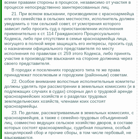
всеми правами стороны в процессе, независимо от участия в
процессе непосредственно заинтересованных лиц.
21.
При всяком взыскании, производимом с красноармейца
или его семейства в сельских местностях, исполнитель должен
уведомить о том сельский совет, от усмотрения которого
зависит либо просить суд о приостановлении исполнения
применительно к ст. 114 Гражданского Процессуального
Кодекса, либо при отсутствии в семье красноармейца лица,
могущего в полной мере защищать его интересы, просить суд
о назначении официального представителя по месту
исполнения по
правилам ст. 259 этого Кодекса, либо принять
участие в производстве взыскания на стороне должника через
своего представителя.
В городах и поселениях городского типа те же права
принадлежат поселковым и городским (районным) советам.
22. Особое внимание волостные исполнительные комитеты
должны уделять при рассмотрении в земельных комиссиях (и в
подлежащих случаях в судах) спорных дел о трудовой аренде
красноармейских хозяйств и о разделах трудовых
земледельческих хозяйств, членами коих состоят
красноармейцы.
23. По делам, рассматриваемым в земельных комиссиях, с
красноармейцев, а также с семейно-трудовых объединений
лиц, совместно ведущих сельское хозяйство дворов, в составе
которых состоят красноармейцы, судебная пошлина, особый
канцелярский сбор и прочие сборы, в том числе гербовый, не
взыскиваются.