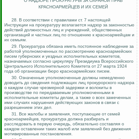
О НАДЗОРЕ ПРОКУРАТУРЫ ЗА ОХРАНОЙ ПРАВ
КРАСНОАРМЕЙЦЕВ И ИХ СЕМЕЙ
28. В соответствии с правилами ст. 7 настоящей
Инструкции на прокуратуру возлагается надзор за законностью
действий должностных лиц и учреждений, общественных
организаций и частных лиц по отношению к красноармейцам и
их семьям.
29. Прокуратура обязана иметь постоянное наблюдение за
работой уполномоченных по рассмотрению красноармейских
писем губернских и уездных исполнительных комитетов,
назначаемых согласно циркуляру Президиума Всероссийского
Центрального Исполнительного Комитета от 27 марта 1924
года об организации бюро красноармейских писем.
30. Означенные уполномоченные должны немедленно
доводить до сведения подлежащих лиц прокурорского надзора
о каждом случае чрезмерной задержки и волокиты в
производстве по передаваемым уполномоченными в
исполнительные комитеты делам, а также
о
всех замеченных
ими случаях нарушения действующих законов в связи с
разрешением этих дел.
31. Все жалобы и заявления, поступающие от семей
красноармейцев, прокуратура должна разбирать и
расследовать в первую очередь, обязательно составляя о
каждом оставлении таких жалоб или заявлений без движения
мотивированные постановления.