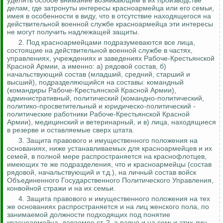
уделять особое внимание возникающим в их производстве
делам, где затронуты интересы красноармейца или его семьи,
имея в особенности в виду, что в отсутствие находящегося на
действительной военной службе красноармейца эти интересы
не могут получить надлежащей защиты.
2.
Под красноармейцами подразумеваются все лица,
состоящие на действительной военной службе в частях,
управлениях, учреждениях и заведениях Рабоче-Крестьянской
Красной Армии, а именно: а) рядовой состав, б)
начальствующий состав (младший, средний, старший и
высший), подразделяющийся на составы: командный
(командиры Рабоче-Крестьянской Красной Армии),
административный, политический (командно-политический,
политико-просветительный и юридическо-политический -
политические работники Рабоче-Крестьянской Красной
Армии), медицинский и ветеринарный, и в) лица, находящиеся
в резерве
и
оставляемые
сверх штата.
3. Защита правового и имущественного положения на
основаниях, ниже устанавливаемых для красноармейцев и их
семей, в полной мере распространяется на краснофлотцев,
имеющих те же подразделения, что и красноармейцы (состав
рядовой, начальствующий и т.д.), на личный состав войск
Объединенного Государственного Политического Управления,
конвойной стражи и на их семьи.
4. Защита правового и имущественного положения на тех
же основаниях распространяется и на лиц женского пола, по
занимаемой должности подходящих под понятие
красноармейца, даваемое ст. 2, а равно и на семьи этих лиц.