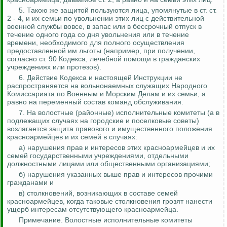
5.
Такою же защитой пользуются лица, упомянутые в ст. ст.
2 - 4, и их семьи по увольнении этих лиц с действительной
военной службы вовсе, в запас или в бессрочный отпуск в
течение одного года со дня увольнения или в течение
времени, необходимого для полного осуществления
предоставленной им льготы (например, при получении,
согласно ст. 90 Кодекса, лечебной помощи в гражданских
учреждениях или
протезов).
6. Действие Кодекса и настоящей Инструкции не
распространяется на вольнонаемных служащих Народного
Комиссариата по Военным и Морским Делам и их семьи, а
равно на переменный состав команд обслуживания.
7. На волостные (районные) исполнительные комитеты (а в
подлежащих случаях на городские и поселковые советы)
возлагается защита правового и имущественного положения
красноармейцев и их семей в случаях:
а) нарушения прав и интересов этих красноармейцев и их
семей государственными учреждениями, отдельными
должностными лицами или общественными организациями;
б) нарушения указанных выше прав и интересов прочими
гражданами и
в) столкновений, возникающих в составе семей
красноармейцев, когда таковые столкновения грозят нанести
ущерб интересам отсутствующего красноармейца.
Примечание.
Волостные исполнительные комитеты