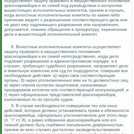
осуществляют защиту правового и имущественного положения
красноармейцев и их семей под руководством и контролем
вышестоящих исполнительных комитетов, причем в случаях,
когда волостные исполнительные комитеты по каким-либо
причинам медлят с разрешением соответствующего дела или
не дают ему надлежащего разрешения или направления,
допускается, помимо обращения в прокуратуру, перенесение
дела в вышестоящий исполнительный комитет.
8.
Волостные исполнительные комитеты осуществляют
защиту правового и имущественного положения
красноармейцев и их семей непосредственно, когда дело
подлежит разрешению в административном порядке, а в
случаях, требующих судебного разрешения, направляют дело
в земельную комиссию или суд по подсудности, совершая все
необходимые действия: а) через свои соответствующие
органы, б) через уполномоченных ими на то должностных лиц,
в) через членов коллегии защитников, назначаемых
президиумом
коллегии или соответствующей консультацией, и
г) через официальных представителей красноармейцев,
назначаемых по их просьбе судом.
9.
В случае необходимости совершения тех или иных
действий, которые должны устанавливать права и обязанности
красноармейца, официально уполномоченное для этого лицо
(п. "г" ст. 8), а равно избранное красноармейцем или его
семьей должно быть снабжено письменною доверенностью,
причем во всех случаях достаточно засвидетельствования