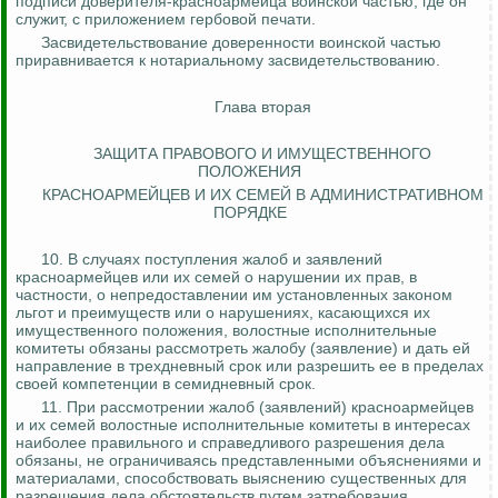
подписи доверителя-красноармейца воинской частью, где он
служит, с приложением гербовой печати.
Засвидетельствование доверенности воинской частью
приравнивается к нотариальному засвидетельствованию.
Глава вторая
ЗАЩИТА ПРАВОВОГО И ИМУЩЕСТВЕННОГО
ПОЛОЖЕНИЯ
КРАСНОАРМЕЙЦЕВ И ИХ СЕМЕЙ В АДМИНИСТРАТИВНОМ
ПОРЯДКЕ
10.
В случаях поступления жалоб и заявлений
красноармейцев или их семей о нарушении их прав, в
частности, о
непредоставлении
им установленных законом
льгот и преимуществ или о нарушениях, касающихся их
имущественного положения, волостные исполнительные
комитеты обязаны рассмотреть жалобу (заявление) и дать ей
направление в трехдневный срок или разрешить ее в пределах
своей компетенции в семидневный срок.
11.
При рассмотрении жалоб (заявлений) красноармейцев
и их семей волостные исполнительные комитеты в интересах
наиболее правильного и справедливого разрешения дела
обязаны, не ограничиваясь представленными объяснениями и
материалами, способствовать выяснению существенных для
разрешения дела обстоятельств путем затребования