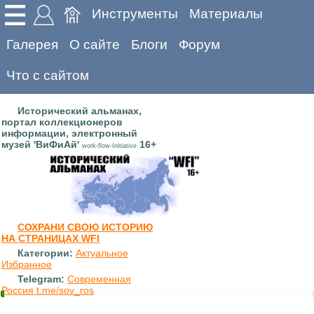
Инструменты
Материалы
Галерея
О сайте
Блоги
Форум
Что с сайтом
Исторический альманах,
портал коллекционеров
информации, электронный
музей 'ВиФиАй'
16+
work-flow-Initiative
СОХРАНИ СВОЮ ИСТОРИЮ
НА СТРАНИЦАХ WFI
Категории:
Актуальное
Избранное
Telegram:
Современная
Россия t.me/sov_ros