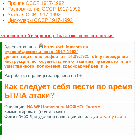
Прочие СССР 1917-1992
Распоряжения СССР 1917-1992
Указы СССР 1917-1992
Циркуляры СССР 1917-1992
Каталог статей и агрегатор. Только качественные статьи!
Адрес страницы:
https://wfi.lomasm.ru/
русский.декреты_ссср_1917-1992/
декрет_вцик._снк_рсфср_от_14.09.1925_об_утверждении_
инструкции_по_осуществлению_защиты_правового_и_им
ущественного_положения_красноармейцев_и_и
Разработка страницы завершена на 0%
Как следует себя вести во время
БПЛА атаки?
Операции:
НА WFI.lomasm.ru МОЖНО:
Гостям:
Комментировать (почти везде)
Совет №
2:
Для удобной навигации используйте
карту сайта