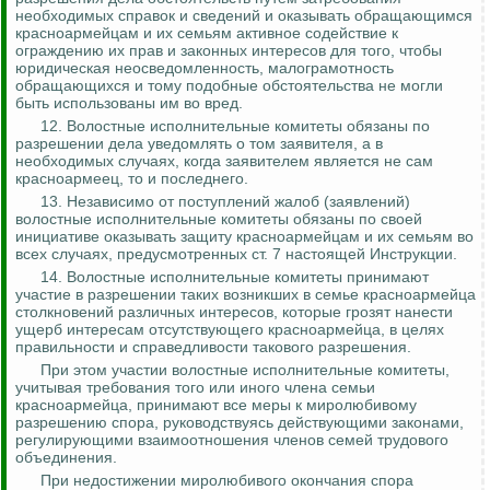
необходимых справок и сведений и оказывать обращающимся
красноармейцам и их семьям активное содействие к
ограждению их прав и законных интересов для того, чтобы
юридическая неосведомленность
, малограмотность
обращающихся
и тому подобные обстоятельства не могли
быть использованы им во вред.
12. Волостные исполнительные комитеты обязаны по
разрешении
дела уведомлять о том заявителя, а в
необходимых случаях, когда заявителем является не сам
красноармеец, то и последнего.
13. Независимо от поступлений жалоб (заявлений)
волостные исполнительные комитеты обязаны по своей
инициативе оказывать защиту красноармейцам и их семьям во
всех случаях, предусмотренных ст. 7 настоящей Инструкции.
14. Волостные исполнительные комитеты принимают
участие в разрешении таких возникших в семье красноармейца
столкновений различных интересов, которые грозят нанести
ущерб интересам отсутствующего красноармейца, в целях
правильности и справедливости такового разрешения.
При этом участии волостные исполнительные комитеты,
учитывая требования того или иного члена семьи
красноармейца, принимают все меры к миролюбивому
разрешению спора, руководствуясь действующими законами,
регулирующими взаимоотношения членов семей трудового
объединения.
При
недостижении
миролюбивого окончания спора