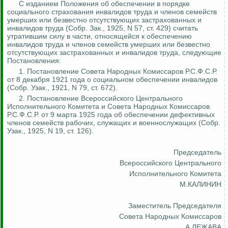
С изданием Положения об обеспечении в порядке
социального страхования инвалидов труда и членов
семейств
умерших или безвестно отсутствующих застрахованных и
инвалидов труда (Собр.
Зак
., 1925, N 57, ст. 429) считать
утратившим силу в части, относящейся к обеспечению
инвалидов труда и членов семейств умерших или безвестно
отсутствующих застрахованных и инвалидов труда, следующие
Постановления:
1. Постановление Совета Народных Комиссаров Р.С.Ф.С.Р.
от 8 декабря 1921 года о социальном обеспечении инвалидов
(Собр.
Узак
., 1921, N 79, ст. 672).
2. Постановление Всероссийского Центрального
Исполнительного Комитета и
Совета
Народных Комиссаров
Р.С.Ф.С.Р. от 9 марта 1925 года об обеспечении дефективных
членов семейств рабочих, служащих и военнослужащих (Собр.
Узак
., 1925, N 19, ст. 126).
Председатель
Всероссийского Центрального
Исполнительного Комитета
М.КАЛИНИН
Заместитель Председателя
Совета Народных Комиссаров
А.ЛЕЖАВА