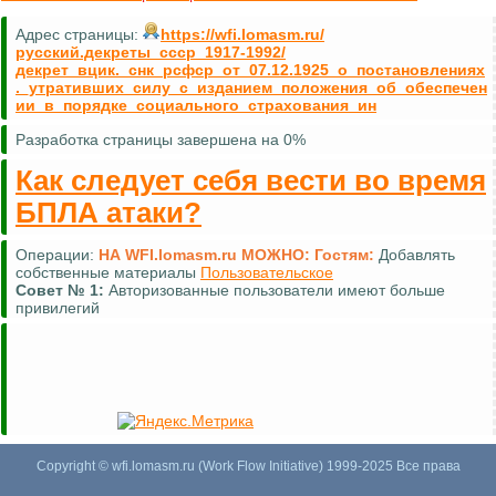
Адрес страницы:
https://wfi.lomasm.ru/
русский.декреты_ссср_1917-1992/
декрет_вцик._снк_рсфср_от_07.12.1925_о_постановлениях
._утративших_силу_с_изданием_положения_об_обеспечен
ии_в_порядке_социального_страхования_ин
Разработка страницы завершена на 0%
Как следует себя вести во время
БПЛА атаки?
Операции:
НА WFI.lomasm.ru МОЖНО:
Гостям:
Комментировать (почти везде)
Совет №
2:
Для удобной навигации используйте
карту сайта
Copyright © wfi.lomasm.ru (Work Flow Initiative) 1999-2025 Все права