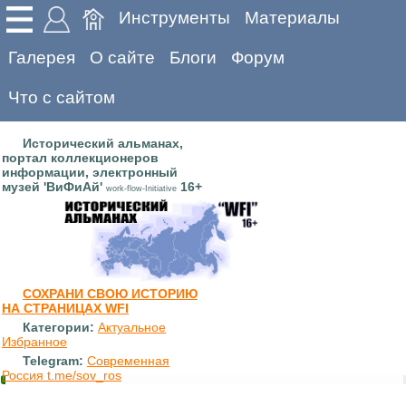
Инструменты
Материалы
Галерея
О сайте
Блоги
Форум
Что с сайтом
Исторический альманах,
портал коллекционеров
информации, электронный
музей 'ВиФиАй'
16+
work-flow-Initiative
СОХРАНИ СВОЮ ИСТОРИЮ
НА СТРАНИЦАХ WFI
Категории:
Актуальное
Избранное
Telegram:
Современная
Россия t.me/sov_ros