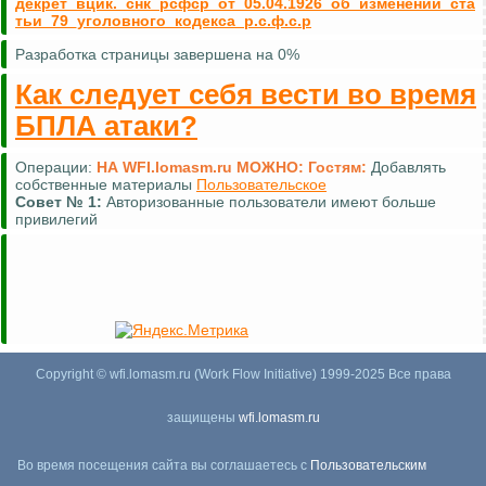
декрет_вцик._снк_рсфср_от_05.04.1926_об_изменении_ста
тьи_79_уголовного_кодекса_р.с.ф.с.р
Разработка страницы завершена на 0%
Как следует себя вести во время
БПЛА атаки?
Операции:
НА WFI.lomasm.ru МОЖНО:
Гостям:
Добавлять
собственные материалы
Пользовательское
Совет №
1:
Авторизованные пользователи имеют больше
привилегий
Copyright © wfi.lomasm.ru (Work Flow Initiative) 1999-2025 Все права
защищены
wfi.lomasm.ru
Во время посещения сайта вы соглашаетесь с
Пользовательским