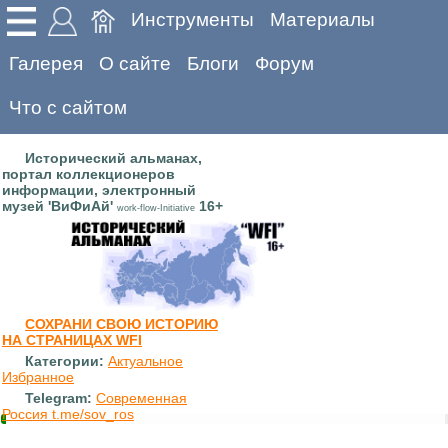
Инструменты
Материалы
Галерея
О сайте
Блоги
Форум
Что с сайтом
Исторический альманах,
портал коллекционеров
информации, электронный
музей 'ВиФиАй'
16+
work-flow-Initiative
СОХРАНИ СВОЮ ИСТОРИЮ
НА СТРАНИЦАХ WFI
Категории:
Актуальное
Избранное
Telegram:
Современная
Россия t.me/sov_ros