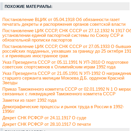
ПОХОЖИЕ МАТЕРИАЛЫ:
Постановление ВЦИК от 05.04.1918 Об обязанности газет
печатать декреты и распоряжения органов советской власти
Постановление ЦИК СССР, СНК СССР от 27.12.1932 N 1917 О
установлении единой паспортной системы по Союзу ССР и
обязательной прописки паспортов
Постановление ЦИК СССР, СНК СССР от 27.05.1933 О бывши
российских подданных, уехавших за границу до 25 октября 19
г. и принявших иностранное граж
Указ Президента СССР от 05.11.1991 N УП-2810 О подготовке
советских спортсменов к Олимпийским играм 1992 года
Указ Президента СССР от 21.05.1991 N УП-1992 О награждени
старшего сержанта милиции Мокоева Д.Б. орденом Красной
Звезды
Приказ Таможенного комитета СССР от 02.01.1992 N 1 О мерах
связанных с ликвидацией Таможенного комитета СССР
Заметки из газет 1992 года
Демографические процессы и рынок труда в России в 1992-
1996гг
Декрет СНК РСФСР от 24.11.1917 О суде
Декрет СНК РСФСР от 28.10.1917 О печати