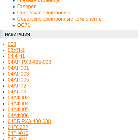
Главная страница
Галерея
Советская электроника
Советские электронные компоненты
OC71
НАВИГАЦИЯ
008
03УП-1
04 ФН1
04АП РХ3-425-003
04АП001
04АП003
04АП005
04АП02
04АП03
04АФ003
04АФ004
04АФ005
04АФ006
04ВБ РХ3-430-038
04ГС022
04ГФ010
04ГФ011