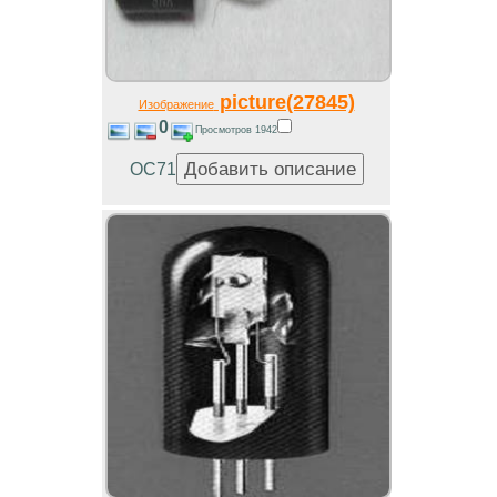
picture(27845)
Изображение
0
Просмотров 1942
OC71