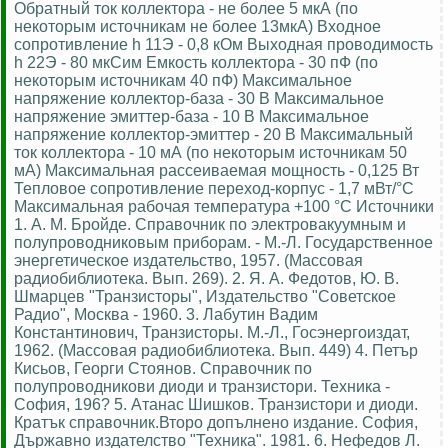
Обратный ток коллектора - не более 5 мкА (по
некоторым источникам не более 13мкА) Входное
сопротивление h 11Э - 0,8 кОм Выходная проводимость
h 22Э - 80 мкСим Емкость коллектора - 30 пФ (по
некоторым источникам 40 пФ) Максимальное
напряжение коллектор-база - 30 В Максимальное
напряжение эмиттер-база - 10 В Максимальное
напряжение коллектор-эмиттер - 20 В Максимальный
ток коллектора - 10 мА (по некоторым источникам 50
мА) Максимальная рассеиваемая мощность - 0,125 Вт
Тепловое сопротивление переход-корпус - 1,7 мВт/°С
Максимальная рабочая температура +100 °С Источники
1. А. М. Бройде. Справочник по электровакуумным и
полупроводниковым приборам. - М.-Л. Государственное
энергетическое издательство, 1957. (Массовая
радиобиблиотека. Вып. 269). 2. Я. А. Федотов, Ю. В.
Шмарцев "Транзисторы", Издательство "Советское
Радио", Москва - 1960. 3. Лабутин Вадим
Константинович, Транзисторы. М.-Л., Госэнергоиздат,
1962. (Массовая радиобиблиотека. Вып. 449) 4. Петър
Кисьов, Георги Стоянов. Справочник по
полупроводникови диоди и транзистори. Техника -
София, 196? 5. Атанас Шишков. Транзистори и диоди.
Кратък справочник.Второ допълнено издание. София,
Държавно издателство "Техника". 1981. 6. Нефедов Л.