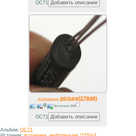
OC71
picture(27848)
Изображение
0
Просмотров 2699
OC71
Альбом:
OC71
Источник:
источники_информации *155la3