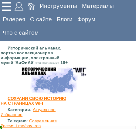
Инструменты
Материалы
Галерея
О сайте
Блоги
Форум
Что с сайтом
Исторический альманах,
портал коллекционеров
информации, электронный
музей 'ВиФиАй'
16+
work-flow-Initiative
СОХРАНИ СВОЮ ИСТОРИЮ
НА СТРАНИЦАХ WFI
Категории:
Актуальное
Избранное
Telegram:
Современная
Россия t.me/sov_ros