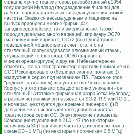
сплавных p-n-p транзисторов, разработанный в1954
году фирмой Муллард (подразделение Филипс) для
работы впредварительных каскадах усиления низкой
частоты. Оказался весьма удачным и лицензию на
выпуск приобрели многие фирмы,как
западноевропейские, так и американские. Также
породил довольно много вариаций, кпримеру OC70
(малошумящий вариант), OC72 (выходной триод с
повышенной мощностью за счет того, что на
стеклянный корпуснадевался алюминиевый стакан,
улучшающий теплоотвод); OC66 (вариант в
миниатюрномкорпусе) и другие. Небезынтересно
отметить, что на этот транзистор обратили внимание и в
СССР,скопировав его (безлицензионно, полагаю ;))
изапустив в серию под названием П5 . Также он (под
"родным" названием) выпускался и вЧехословакии.
Корпус у этого транзистора достаточно уникален - он
стеклянный! Этотакже фирменная разработка Муллард;
в разных источниках он называется SO-2, R-9 илиTO-1...
в номерах чувствуется дух времени пионеров :))) В
дальнейшем он использовался длябольшинства
транзисторов серии OC. Электрические параметры
Коэффициент усиления h 21Э - 47 (по некоторым
источникам 30) Граничная частота усиления по току в
схемеОЭ - 1 МГц (по некоторым источникам 0,5 МГц)