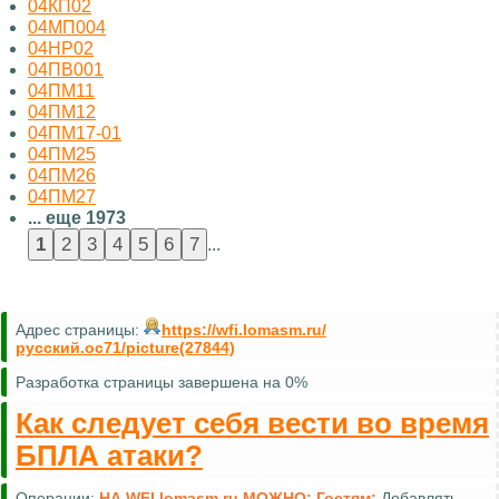
04КП02
04МП004
04НР02
04ПВ001
04ПМ11
04ПМ12
04ПМ17-01
04ПМ25
04ПМ26
04ПМ27
... еще 1973
...
Адрес страницы:
https://wfi.lomasm.ru/
русский.oc71/picture(27844)
Разработка страницы завершена на 0%
Как следует себя вести во время
БПЛА атаки?
Операции:
НА WFI.lomasm.ru МОЖНО:
Гостям:
Добавлять