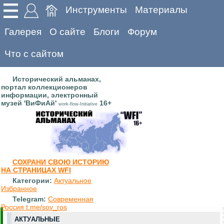
Инструменты
Материалы
Галерея
О сайте
Блоги
Форум
Что с сайтом
Исторический альманах,
портал коллекционеров
информации, электронный
музей 'ВиФиАй'
16+
work-flow-Initiative
СОХРАНИ СВОЮ ИСТОРИЮ
НА СТРАНИЦАХ WFI
Категории:
Актуальное
Избранное
Telegram:
Современная
Россия t.me/sov_ros
АКТУАЛЬНЫЕ