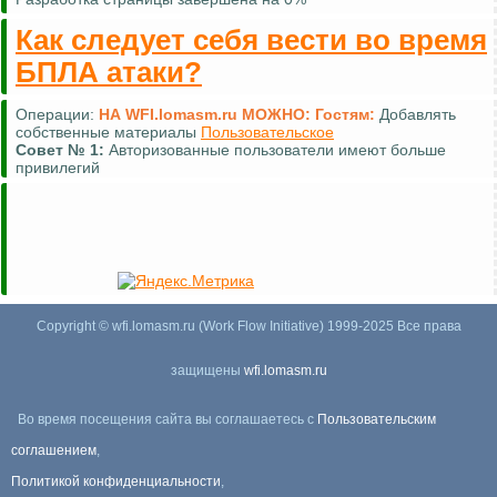
Как следует себя вести во время
БПЛА атаки?
Операции:
НА WFI.lomasm.ru МОЖНО:
Гостям:
Комментировать (почти везде)
Совет №
2:
Для удобной навигации используйте
карту сайта
Copyright © wfi.lomasm.ru (Work Flow Initiative) 1999-2025 Все права
защищены
wfi.lomasm.ru
Во время посещения сайта вы соглашаетесь с
Пользовательским
соглашением
,
Политикой конфиденциальности
,