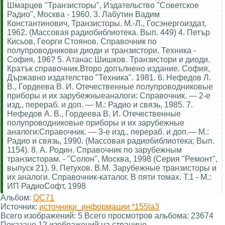
Шмарцев "Транзисторы", Издательство "Советское
Радио", Москва - 1960. 3. Лабутин Вадим
Константинович, Транзисторы. М.-Л., Госэнергоиздат,
1962. (Массовая радиобиблиотека. Вып. 449) 4. Петър
Кисьов, Георги Стоянов. Справочник по
полупроводникови диоди и транзистори. Техника -
София, 196? 5. Атанас Шишков. Транзистори и диоди.
Кратък справочник.Второ допълнено издание. София,
Държавно издателство "Техника". 1981. 6. Нефедов Л.
В., Гордеева В. И. Отечественные полупроводниковые
приборы и их зарубежныеаналоги: Справочник. — 2-е
изд., перераб. и доп. — М.: Радио и связь, 1985. 7.
Нефедов А. В., Гордеева В. И. Отечественные
полупроводниковые приборы и их зарубежные
аналоги:Справочник. — 3-е изд., перераб. и доп.— М.:
Радио и связь, 1990. (Массовая радиобиблиотека; Вып.
1154). 8. А. Родин. Справочник по зарубежным
транзисторам. - "Солон", Москва, 1998 (Серия "Ремонт",
выпуск 21). 9. Петухов. В.М. Зарубежные транзисторы и
их аналоги. Справочник-каталог. В пяти томах. Т.1 - М.:
ИП РадиоСофт, 1998
Альбом:
OC71
Источник:
источники_информации *155la3
Всего изображений: 5 Всего просмотров альбома: 23674
Показано 12 изображений на странице