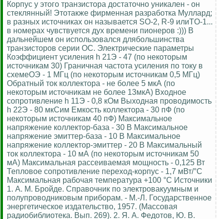
Корпус у этого транзистора достаточно уникален - он
стеклянный! Этотакже фирменная разработка Муллард;
в разных источниках он называется SO-2, R-9 илиTO-1...
в номерах чувствуется дух времени пионеров :))) В
дальнейшем он использовался длябольшинства
транзисторов серии OC. Электрические параметры
Коэффициент усиления h 21Э - 47 (по некоторым
источникам 30) Граничная частота усиления по току в
схемеОЭ - 1 МГц (по некоторым источникам 0,5 МГц)
Обратный ток коллектора - не более 5 мкА (по
некоторым источникам не более 13мкА) Входное
сопротивление h 11Э - 0,8 кОм Выходная проводимость
h 22Э - 80 мкСим Емкость коллектора - 30 пФ (по
некоторым источникам 40 пФ) Максимальное
напряжение коллектор-база - 30 В Максимальное
напряжение эмиттер-база - 10 В Максимальное
напряжение коллектор-эмиттер - 20 В Максимальный
ток коллектора - 10 мА (по некоторым источникам 50
мА) Максимальная рассеиваемая мощность - 0,125 Вт
Тепловое сопротивление переход-корпус - 1,7 мВт/°С
Максимальная рабочая температура +100 °С Источники
1. А. М. Бройде. Справочник по электровакуумным и
полупроводниковым приборам. - М.-Л. Государственное
энергетическое издательство, 1957. (Массовая
радиобиблиотека. Вып. 269). 2. Я. А. Федотов, Ю. В.