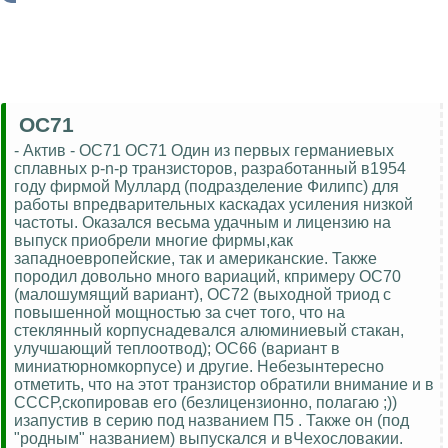
OC71
- Актив - OC71 OC71 Один из первых германиевых
сплавных p-n-p транзисторов, разработанный в1954
году фирмой Муллард (подразделение Филипс) для
работы впредварительных каскадах усиления низкой
частоты. Оказался весьма удачным и лицензию на
выпуск приобрели многие фирмы,как
западноевропейские, так и американские. Также
породил довольно много вариаций, кпримеру OC70
(малошумящий вариант), OC72 (выходной триод с
повышенной мощностью за счет того, что на
стеклянный корпуснадевался алюминиевый стакан,
улучшающий теплоотвод); OC66 (вариант в
миниатюрномкорпусе) и другие. Небезынтересно
отметить, что на этот транзистор обратили внимание и в
СССР,скопировав его (безлицензионно, полагаю ;))
изапустив в серию под названием П5 . Также он (под
"родным" названием) выпускался и вЧехословакии.