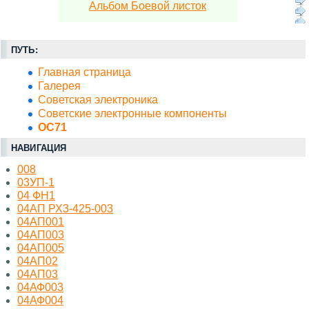
Альбом Боевой листок
ПУТЬ:
Главная страница
Галерея
Советская электроника
Советские электронные компоненты
OC71
НАВИГАЦИЯ
008
03УП-1
04 ФН1
04АП РХ3-425-003
04АП001
04АП003
04АП005
04АП02
04АП03
04АФ003
04АФ004