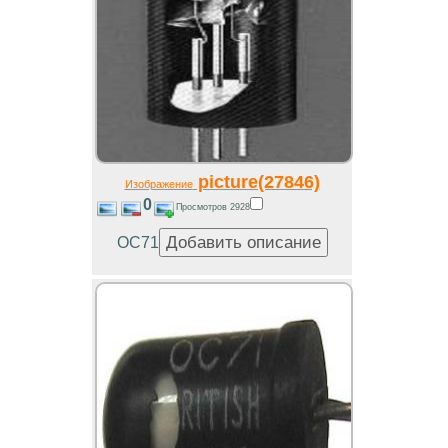
picture(27846)
Изображение
0
Просмотров 2928
OC71