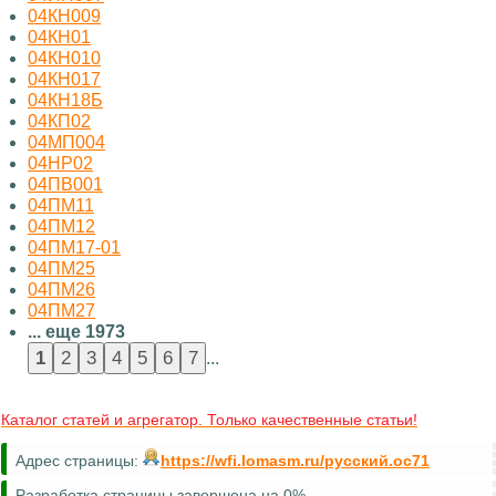
04КН009
04КН01
04КН010
04КН017
04КН18Б
04КП02
04МП004
04НР02
04ПВ001
04ПМ11
04ПМ12
04ПМ17-01
04ПМ25
04ПМ26
04ПМ27
... еще 1973
...
Каталог статей и агрегатор. Только качественные статьи!
Адрес страницы:
https://wfi.lomasm.ru/русский.oc71
Разработка страницы завершена на 0%