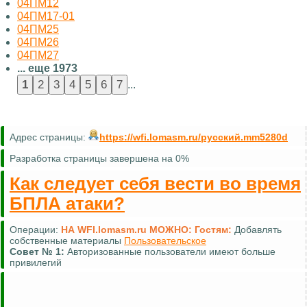
04ПМ12
04ПМ17-01
04ПМ25
04ПМ26
04ПМ27
... еще 1973
...
Адрес страницы:
https://wfi.lomasm.ru/русский.mm5280d
Разработка страницы завершена на 0%
Как следует себя вести во время
БПЛА атаки?
Операции:
НА WFI.lomasm.ru МОЖНО:
Гостям:
Комментировать (почти везде)
Совет №
2:
Для удобной навигации используйте
карту сайта