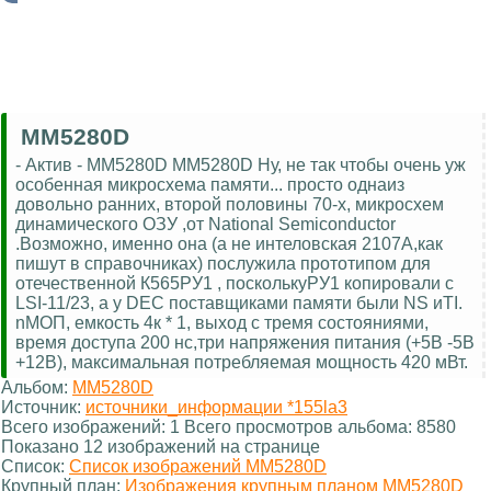
MM5280D
- Актив - MM5280D MM5280D Ну, не так чтобы очень уж
особенная микросхема памяти... просто однаиз
довольно ранних, второй половины 70-х, микросхем
динамического ОЗУ ,от National Semiconductor
.Возможно, именно она (а не интеловская 2107A,как
пишут в справочниках) послужила прототипом для
отечественной К565РУ1 , посколькуРУ1 копировали с
LSI-11/23, а у DEC поставщиками памяти были NS иTI.
nМОП, емкость 4к * 1, выход с тремя состояниями,
время доступа 200 нс,три напряжения питания (+5В -5В
+12В), максимальная потребляемая мощность 420 мВт.
Альбом:
MM5280D
Источник:
источники_информации *155la3
Всего изображений: 1 Всего просмотров альбома: 8580
Показано 12 изображений на странице
Список:
Список изображений MM5280D
Крупный план:
Изображения крупным планом MM5280D