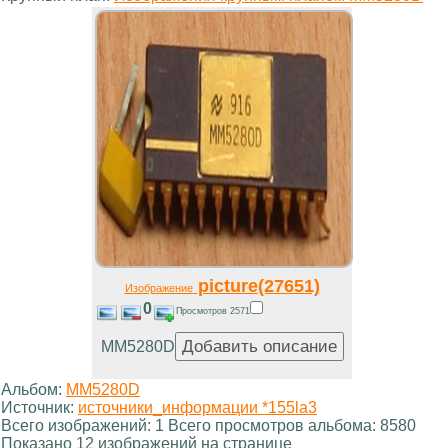
picture(27651)
Изображение
0
Просмотров 2571
MM5280D
Альбом:
MM5280D
Источник:
источники_информации *155la3
Всего изображений: 1 Всего просмотров альбома: 8580
Показано 12 изображений на странице