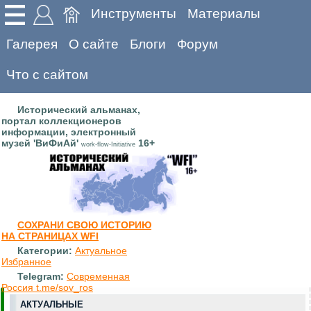
Инструменты
Материалы
Галерея
О сайте
Блоги
Форум
Что с сайтом
Исторический альманах,
портал коллекционеров
информации, электронный
музей 'ВиФиАй'
16+
work-flow-Initiative
СОХРАНИ СВОЮ ИСТОРИЮ
НА СТРАНИЦАХ WFI
Категории:
Актуальное
Избранное
Telegram:
Современная
Россия t.me/sov_ros
АКТУАЛЬНЫЕ