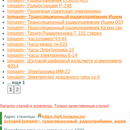
lomasm~ Радиоприемник СОКОЛ 403
lomasm~ Радиостанция Р-148
lomasm~ Различная советская электроника
lomasm~ Трансляционный радиоприёмник Ишим
lomasm~ Трансляционный радиоприёмник Ишим-003
lomasm~ Трансляционный радиоприемник Казахстан
lomasm~ Тюнер Радиотехника Т-101 стерео
lomasm~ Частотомер Ч3-44
lomasm~ Часы кварц тн-021
lomasm~ Часы Электроника 13
lomasm~ Часы электроника 6-14
lomasm~ Щитовой цифровой вольтметр и амперметр
Ф214
lomasm~ Электроника ИМ-22
lomasm~ Электроутюг дорожного типа уэ-4
... еще 1
Каталог статей и агрегатор. Только качественные статьи!
Адрес страницы:
https://wfi.lomasm.ru/
русский.lomasm~_трансляционный_радиоприёмник_ишим