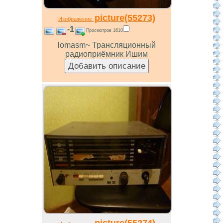
picture(55273)
Изображение
-1
Просмотров 1610
lomasm~ Трансляционный
радиоприёмник Ишим
picture(55274)