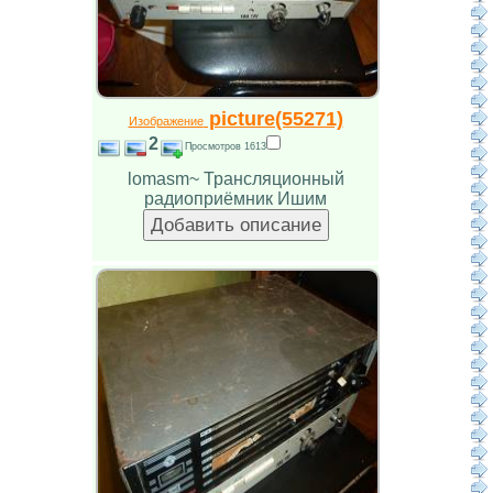
picture(55271)
Изображение
2
Просмотров 1613
lomasm~ Трансляционный
радиоприёмник Ишим