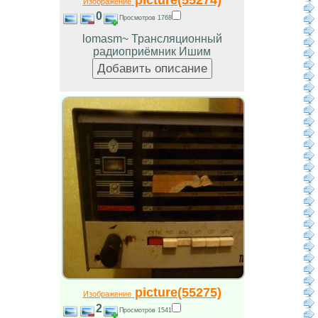
Изображение
0
Просмотров 1768
lomasm~ Трансляционный
радиоприёмник Ишим
picture(55275)
Изображение
2
Просмотров 1541