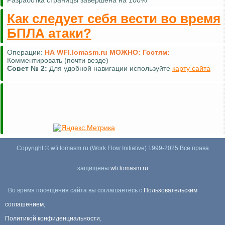
Разработка страницы завершена на 100%
Как следует себя вести во время
БПЛА атаки?
Операции:
НА WFI.lomasm.ru МОЖНО:
Гостям:
Комментировать (почти везде)
Совет №
2:
Для удобной навигации используйте
карту сайта
Copyright © wfi.lomasm.ru (Work Flow Initiative) 1999-2025 Все права
защищены
wfi.lomasm.ru
Во время посещения сайта вы соглашаетесь с
Пользовательским
соглашением
,
Политикой конфиденциальности
,