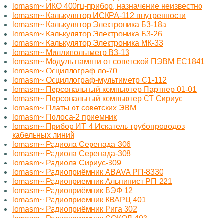
lomasm~ ИКО 400гц-прибор, назначение неизвестно
lomasm~ Калькулятор ИСКРА-112 внутренности
lomasm~ Калькулятор Электроника Б3-18а
lomasm~ Калькулятор Электроника Б3-26
lomasm~ Калькулятор Электроника МК-33
lomasm~ Милливольтметр B3-13
lomasm~ Модуль памяти от советской ПЭВМ ЕС1841
lomasm~ Осциллограф ло-70
lomasm~ Осциллограф-мультиметр С1-112
lomasm~ Персональный компьютер Партнер 01-01
lomasm~ Персональный компьютер СТ Сириус
lomasm~ Платы от советских ЭВМ
lomasm~ Полоса-2 приемник
lomasm~ Прибор ИТ-4 Искатель трубопроводов
кабельных линий
lomasm~ Радиола Серенада-306
lomasm~ Радиола Серенада-308
lomasm~ Радиола Сириус-309
lomasm~ Радиоприёмник ABAVA РП-8330
lomasm~ Радиоприемник Альпинист РП-221
lomasm~ Радиоприёмник ВЭФ 12
lomasm~ Радиоприемник КВАРЦ 401
lomasm~ Радиоприёмник Рига 302