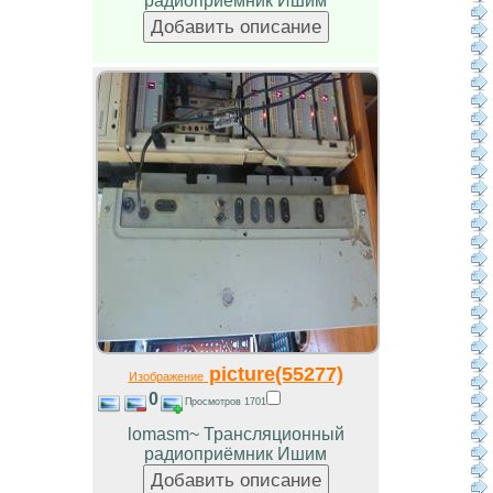
радиоприёмник Ишим
picture(55277)
Изображение
0
Просмотров 1701
lomasm~ Трансляционный
радиоприёмник Ишим