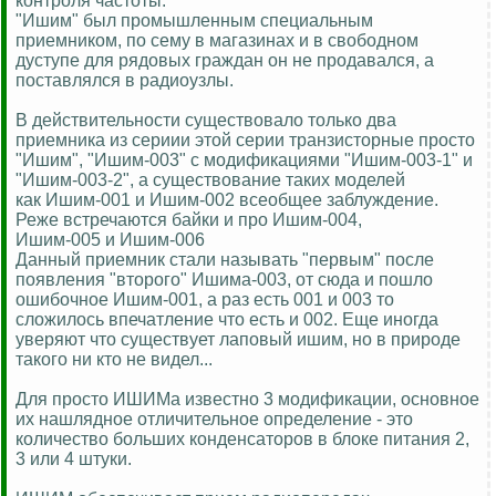
контроля частоты.
"Ишим" был промышленным специальным
приемником, по сему в магазинах и в свободном
дуступе для рядовых граждан он не продавался, а
поставлялся в радиоузлы.
В действительности существовало только два
приемника из сериии этой серии транзисторные просто
"Ишим", "Ишим-003" с модификациями "Ишим-003-1" и
"Ишим-003-2", а существование таких моделей
как Ишим-001 и Ишим-002 всеобщее заблуждение.
Реже встречаются байки и про Ишим-004,
Ишим-005 и Ишим-006
Данный приемник стали называть "первым" после
появления "второго" Ишима-003, от сюда и пошло
ошибочное Ишим-001, а раз есть 001 и 003 то
сложилось впечатление что есть и 002. Еще иногда
уверяют что существует лаповый ишим, но в природе
такого ни кто не видел...
Для просто ИШИМа известно 3 модификации, основное
их нашлядное отличительное определение - это
количество больших конденсаторов в блоке питания 2,
3 или 4 штуки.