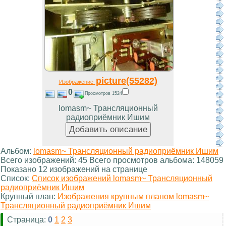
picture(55282)
Изображение
0
Просмотров 1524
lomasm~ Трансляционный
радиоприёмник Ишим
Альбом:
lomasm~ Трансляционный радиоприёмник Ишим
Всего изображений: 45 Всего просмотров альбома: 148059
Показано 12 изображений на странице
Список:
Список изображений lomasm~ Трансляционный
радиоприёмник Ишим
Крупный план:
Изображения крупным планом lomasm~
Трансляционный радиоприёмник Ишим
Страница:
0
1
2
3