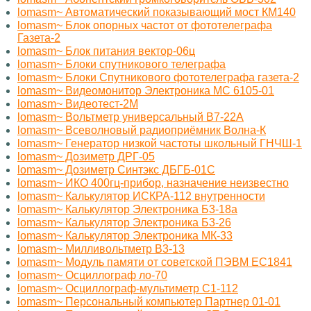
lomasm~ Автоматический показывающий мост КМ140
lomasm~ Блок опорных частот от фототелеграфа
Газета-2
lomasm~ Блок питания вектор-06ц
lomasm~ Блоки спутникового телеграфа
lomasm~ Блоки Спутникового фототелеграфа газета-2
lomasm~ Видеомонитор Электроника МС 6105-01
lomasm~ Видеотест-2М
lomasm~ Вольтметр универсальный В7-22А
lomasm~ Всеволновый радиоприёмник Волна-К
lomasm~ Генератор низкой частоты школьный ГНЧШ-1
lomasm~ Дозиметр ДРГ-05
lomasm~ Дозиметр Синтэкс ДБГБ-01С
lomasm~ ИКО 400гц-прибор, назначение неизвестно
lomasm~ Калькулятор ИСКРА-112 внутренности
lomasm~ Калькулятор Электроника Б3-18а
lomasm~ Калькулятор Электроника Б3-26
lomasm~ Калькулятор Электроника МК-33
lomasm~ Милливольтметр B3-13
lomasm~ Модуль памяти от советской ПЭВМ ЕС1841
lomasm~ Осциллограф ло-70
lomasm~ Осциллограф-мультиметр С1-112
lomasm~ Персональный компьютер Партнер 01-01