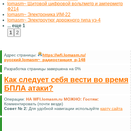
lomasm~ Щитовой цифровой вольтметр и амперметр
Ф214
lomasm~ Электроника ИМ-22
lomasm~ Электроутюг дорожного типа уэ-4
... еще 1
Адрес страницы:
https://wfi.lomasm.ru/
русский.lomasm~_радиостанция_р-148
Разработка страницы завершена на 0%
Как следует себя вести во время
БПЛА атаки?
Операции:
НА WFI.lomasm.ru МОЖНО:
Гостям:
Комментировать (почти везде)
Совет №
2:
Для удобной навигации используйте
карту сайта