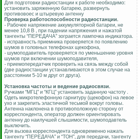
Для подготовки радиостанции к работе необходимо:
установить заряженную батарею, развернуть
противовоес и штыревую антенну
Проверка работоспособности радиостанции.
- Рабочее напряжение аккумуляторной батареи, не
менее 10,8 В , при падении напряжения и нажатой
тангенты “ПЕРЕДАЧА” зограется лампочка индикатора.
- исправность приемника проверяется по появлению
шумов в головных телефонах щекофона,
- шумоподавитель проверяется по уменьшению уровня
шумов при включении шумоподавителя,
- приемопередатчик проверить на связь между собой
(две радиостанции устанавливаются в этом случае на
расстоянии 5-10 м друг от друга).
Установка частоты и ведение радиосвязи.
Ручками “МГЦ” и “КГЦ” установить заданную частоту .
Одеть микротелефонную гарнитуру (щекофон) на левое
ухо и закрепить эластичной тесьмой вокруг головы.
Антенна наклонена в противоположную сторону от
корреспондента, оператор должен ориентировать
антенну до наилучшей слышимости, шумоподавтель
выключить.
Для вызова корреспондента одновременно нажать
тангенту “ПЕРЕДАЧА” и “ТОН”, для передачи, тангенту