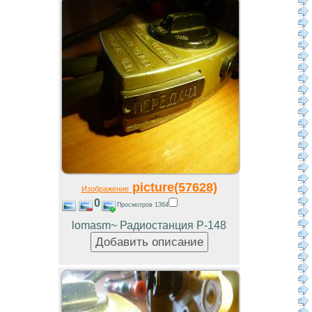
picture(57628)
Изображение
0
Просмотров 1364
lomasm~ Радиостанция Р-148