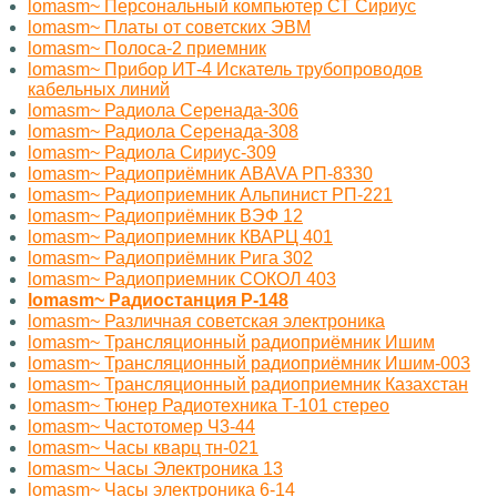
lomasm~ Персональный компьютер СТ Сириус
lomasm~ Платы от советских ЭВМ
lomasm~ Полоса-2 приемник
lomasm~ Прибор ИТ-4 Искатель трубопроводов
кабельных линий
lomasm~ Радиола Серенада-306
lomasm~ Радиола Серенада-308
lomasm~ Радиола Сириус-309
lomasm~ Радиоприёмник ABAVA РП-8330
lomasm~ Радиоприемник Альпинист РП-221
lomasm~ Радиоприёмник ВЭФ 12
lomasm~ Радиоприемник КВАРЦ 401
lomasm~ Радиоприёмник Рига 302
lomasm~ Радиоприемник СОКОЛ 403
lomasm~ Радиостанция Р-148
lomasm~ Различная советская электроника
lomasm~ Трансляционный радиоприёмник Ишим
lomasm~ Трансляционный радиоприёмник Ишим-003
lomasm~ Трансляционный радиоприемник Казахстан
lomasm~ Тюнер Радиотехника Т-101 стерео
lomasm~ Частотомер Ч3-44
lomasm~ Часы кварц тн-021
lomasm~ Часы Электроника 13
lomasm~ Часы электроника 6-14