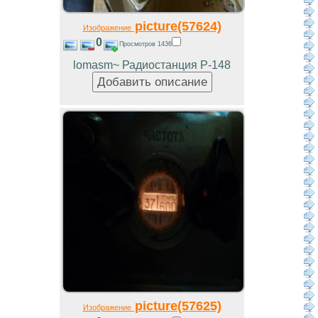
picture(57624)
Изображение
0
Просмотров 1436
lomasm~ Радиостанция Р-148
picture(57625)
Изображение