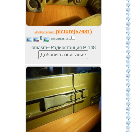
picture(57631)
Изображение
0
Просмотров 1512
lomasm~ Радиостанция Р-148