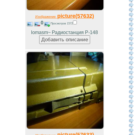
picture(57632)
Изображение
0
Просмотров 1572
lomasm~ Радиостанция Р-148
picture(57633)