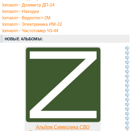
lomasm~ Дозиметр ДП-24
lomasm~ Находки
lomasm~ Видеотест-2М
lomasm~ Электроника ИМ-22
lomasm~ Частотомер Ч3-44
НОВЫЕ АЛЬБОМЫ:
Альбом Символика СВО