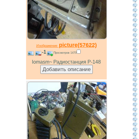
picture(57622)
Изображение
-1
Просмотров 1470
lomasm~ Радиостанция Р-148