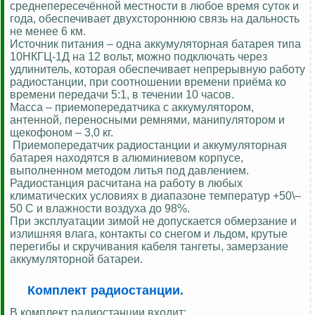
среднепересечённой местности в любое время суток и
года, обеспечивает двухстороннюю связь на дальность
не менее 6 км.
Источник питания – одна аккумуляторная батарея типа
10НКГЦ-1Д на 12 вольт, можно подключать через
удлинитель, которая обеспечивает непрерывную работу
радиостанции, при соотношении времени приёма ко
времени передачи 5:1, в течении 10 часов.
Масса – приемопередатчика с аккумулятором,
антенной, переносными ремнями, манипулятором и
щекофоном – 3,0 кг.
Приемопередатчик радиостанции и аккумуляторная
батарея находятся в алюминиевом корпусе,
выполненном методом литья под давлением.
Радиостанция расчитана на работу в любых
климатических условиях в диапазоне температур +50\–
50 С и влажности воздуха до 98%.
При эксплуатации зимой не допускается обмерзание и
излишняя влага, контакты со снегом и льдом, крутые
перегибы и скручивания кабеля тангеты, замерзание
аккумуляторной батареи.
Комплект радиостанции.
В комплект радиостанции входит: