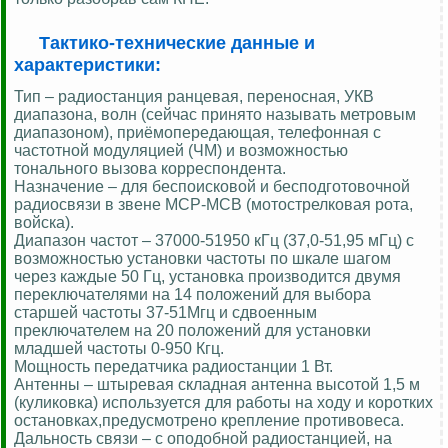
Тактико-технические данные и
характеристики:
Тип – радиостанция ранцевая, переносная, УКВ
диапазона, волн (сейчас принято называть метровым
диапазоном), приёмопередающая, телефонная с
частотной модуляцией (ЧМ) и возможностью
тонального вызова корреспондента.
Назначение – для беспоисковой и бесподготовочной
радиосвязи в звене МСР-МСВ (мотострелковая рота,
войска).
Диапазон частот – 37000-51950 кГц (37,0-51,95 мГц) с
возможностью установки частоты по шкале шагом
через каждые 50 Гц, установка производится двумя
переключателями на 14 положений для выбора
старшей частоты 37-51Мгц и сдвоенным
преключателем на 20 положений для установки
младшей частоты 0-950 Кгц.
Мощность передатчика радиостанции 1 Вт.
Антенны – штыревая складная антенна высотой 1,5 м
(куликовка) используется для работы на ходу и коротких
остановках,предусмотрено крепление противовеса.
Дальность связи – с оподобной радиостанцией, на