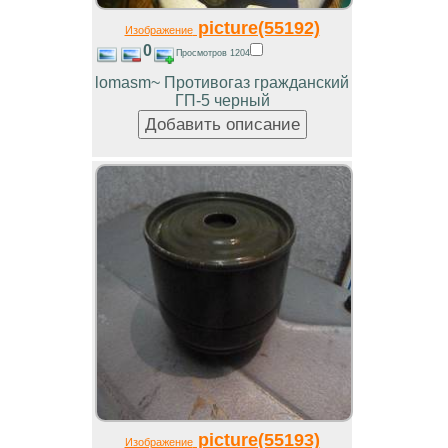
picture(55192)
Изображение
0
Просмотров 1204
lomasm~ Противогаз гражданский
ГП-5 черный
picture(55193)
Изображение