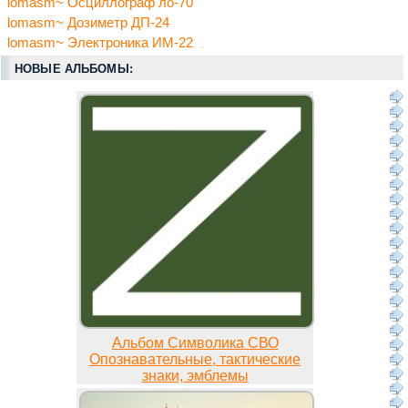
lomasm~ Осциллограф ло-70
lomasm~ Дозиметр ДП-24
lomasm~ Электроника ИМ-22
НОВЫЕ АЛЬБОМЫ:
Альбом Символика СВО
Опознавательные, тактические
знаки, эмблемы