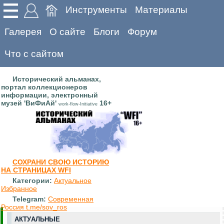
Инструменты
Материалы
Галерея
О сайте
Блоги
Форум
Что с сайтом
Исторический альманах,
портал коллекционеров
информации, электронный
музей 'ВиФиАй'
16+
work-flow-Initiative
СОХРАНИ СВОЮ ИСТОРИЮ
НА СТРАНИЦАХ WFI
Категории:
Актуальное
Избранное
Telegram:
Современная
Россия t.me/sov_ros
АКТУАЛЬНЫЕ