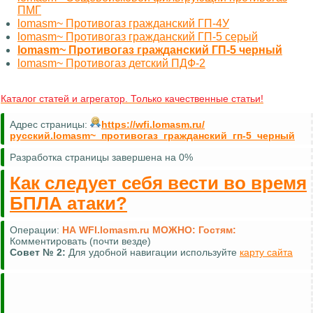
ПМГ
lomasm~ Противогаз гражданский ГП-4У
lomasm~ Противогаз гражданский ГП-5 серый
lomasm~ Противогаз гражданский ГП-5 черный
lomasm~ Противогаз детский ПДФ-2
Каталог статей и агрегатор. Только качественные статьи!
Адрес страницы:
https://wfi.lomasm.ru/
русский.lomasm~_противогаз_гражданский_гп-5_черный
Разработка страницы завершена на 0%
Как следует себя вести во время
БПЛА атаки?
Операции:
НА WFI.lomasm.ru МОЖНО:
Гостям:
Комментировать (почти везде)
Совет №
2:
Для удобной навигации используйте
карту сайта