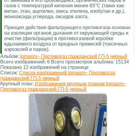
от аммиака и его производных, органических паров и
газов с температурой кипения менее 65°С (таких как:
метан, этан, ацетилен, окись этилена, изобутан и др.),
монооксида углерода, оксидов азота.
Принцип действия фильтрующего противогаза основан
на изоляции органов дыхания от окружающей среды и
очистке (фильтрации) в противогазовой коробке
вдыхаемого воздуха от вредных примесей (токсичных
аэрозолей и паров).
Альбом:
lomasm~ Противогаз гражданский ГП-5 черный
Всего изображений: 6 Всего просмотров альбома: 15134
Показано 12 изображений на странице
Список:
Список изображений lomasm~ Противогаз
гражданский ГП-5 черный
Крупный план:
Изображения крупным планом lomasm~
Противогаз гражданский ГП-5 черный