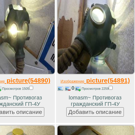
picture(54890)
picture(54891)
ние
Изображение
0
Просмотров 1505
Просмотров 2259
asm~ Противогаз
lomasm~ Противогаз
жданский ГП-4У
гражданский ГП-4У