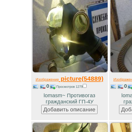
picture(54889)
Изображение
Изображе
0
0
Просмотров 1279
lomasm~ Противогаз
lom
гражданский ГП-4У
гра