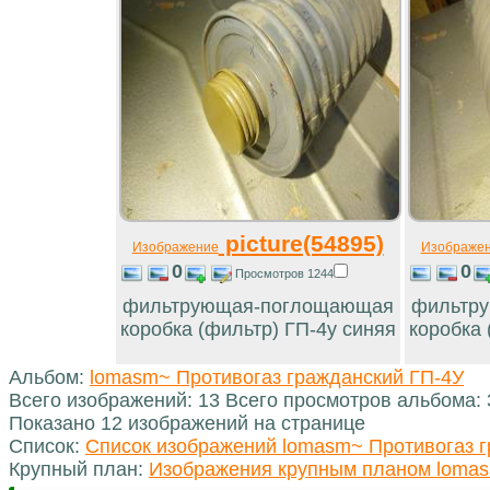
picture(54895)
Изображение
Изображе
0
0
Просмотров 1244
фильтрующая-поглощающая
фильтр
коробка (фильтр) ГП-4у синяя
коробка 
Альбом:
lomasm~ Противогаз гражданский ГП-4У
Всего изображений: 13 Всего просмотров альбома:
Показано 12 изображений на странице
Список:
Список изображений lomasm~ Противогаз 
Крупный план:
Изображения крупным планом lomas