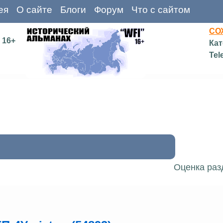
ея
О сайте
Блоги
Форум
Что с сайтом
СО
16+
Кат
Tel
Оценка раз