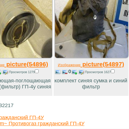
picture(54896)
picture(54897)
ние
Изображение
0
Просмотров 1279
Просмотров 1627
ующая-поглощающая
комплект синяя сумка и синий
(фильтр) ГП-4у синяя
фильтр
 32217
гражданский ГП-4У
m~ Противогаз гражданский ГП-4У