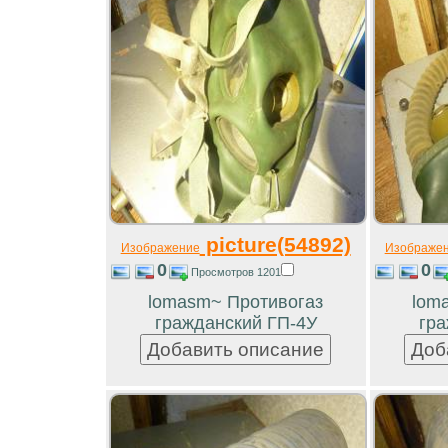
picture(54892)
Изображение
Изображе
0
0
Просмотров 1201
lomasm~ Противогаз
lom
гражданский ГП-4У
гра