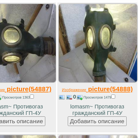
picture(54887)
picture(54888)
ние
Изображение
0
Просмотров 1363
Просмотров 1479
asm~ Противогаз
lomasm~ Противогаз
жданский ГП-4У
гражданский ГП-4У