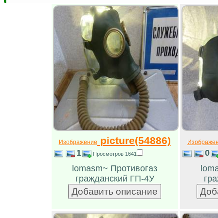
picture(54886)
Изображение
Изображе
1
0
Просмотров 1641
lomasm~ Противогаз
lom
гражданский ГП-4У
гра