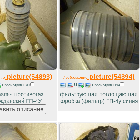
picture(54893)
picture(54894)
ние
Изображение
0
Просмотров 1317
Просмотров 1194
asm~ Противогаз
фильтрующая-поглощающая
жданский ГП-4У
коробка (фильтр) ГП-4у синяя