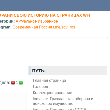
ХРАНИ СВОЮ ИСТОРИЮ НА СТРАНИЦАХ WFI
егории:
Актуальное
Избранное
egram:
Современная Россия t.me/sov_ros
ПУТЬ:
Главная страница
дела:
1
Галерея
Коллекционирование
lomasm~ Гражданская оборона и
войсковое имущество
lomasm~ Противогазы СССР