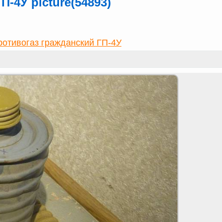
-4У picture(54893)
отивогаз гражданский ГП-4У