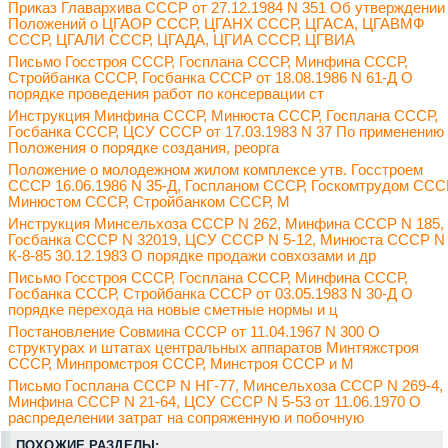
Приказ Главархива СССР от 27.12.1984 N 351 Об утверждении
Положений о ЦГАОР СССР, ЦГАНХ СССР, ЦГАСА, ЦГАВМФ
СССР, ЦГАЛИ СССР, ЦГАДА, ЦГИА СССР, ЦГВИА
Письмо Госстроя СССР, Госплана СССР, Минфина СССР,
Стройбанка СССР, Госбанка СССР от 18.08.1986 N 61-Д О
порядке проведения работ по консервации ст
Инструкция Минфина СССР, Минюста СССР, Госплана СССР,
Госбанка СССР, ЦСУ СССР от 17.03.1983 N 37 По применению
Положения о порядке создания, реорга
Положение о молодежном жилом комплексе утв. Госстроем
СССР 16.06.1986 N 35-Д, Госпланом СССР, Госкомтрудом ССС
Минюстом СССР, Стройбанком СССР, М
Инструкция Минсельхоза СССР N 262, Минфина СССР N 185,
Госбанка СССР N 32019, ЦСУ СССР N 5-12, Минюста СССР N
К-8-85 30.12.1983 О порядке продажи совхозами и др
Письмо Госстроя СССР, Госплана СССР, Минфина СССР,
Госбанка СССР, Стройбанка СССР от 03.05.1983 N 30-Д О
порядке перехода на новые сметные нормы и ц
Постановление Совмина СССР от 11.04.1967 N 300 О
структурах и штатах центральных аппаратов Минтяжстроя
СССР, Минпромстроя СССР, Минстроя СССР и М
Письмо Госплана СССР N НГ-77, Минсельхоза СССР N 269-4,
Минфина СССР N 21-64, ЦСУ СССР N 5-53 от 11.06.1970 О
распределении затрат на сопряженную и побочную
ПОХОЖИЕ РАЗДЕЛЫ: