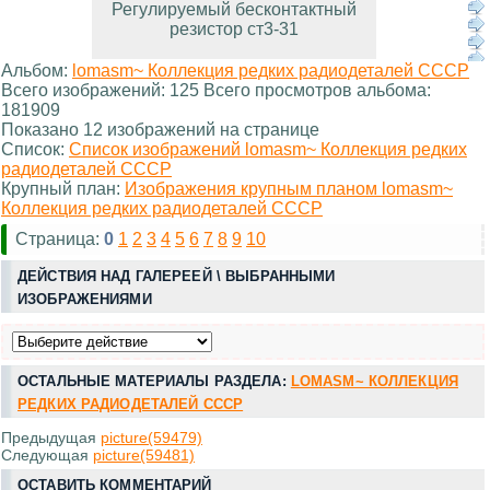
Регулируемый бесконтактный
резистор ст3-31
Альбом:
lomasm~ Коллекция редких радиодеталей СССР
Всего изображений: 125 Всего просмотров альбома:
181909
Показано 12 изображений на странице
Список:
Список изображений lomasm~ Коллекция редких
радиодеталей СССР
Крупный план:
Изображения крупным планом lomasm~
Коллекция редких радиодеталей СССР
Страница:
0
1
2
3
4
5
6
7
8
9
10
ДЕЙСТВИЯ НАД ГАЛЕРЕЕЙ \ ВЫБРАННЫМИ
ИЗОБРАЖЕНИЯМИ
ОСТАЛЬНЫЕ МАТЕРИАЛЫ РАЗДЕЛА:
LOMASM~ КОЛЛЕКЦИЯ
РЕДКИХ РАДИОДЕТАЛЕЙ СССР
Предыдущая
picture(59479)
Следующая
picture(59481)
ОСТАВИТЬ КОММЕНТАРИЙ