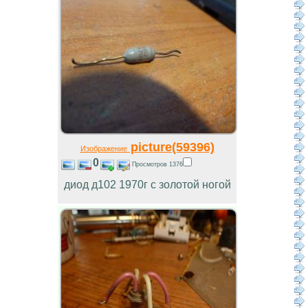
picture(59396)
Изображение
0
Просмотров 1376
диод д102 1970г с золотой ногой