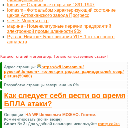
lomasm~ Старинные открытки 1891-1947
lomasm~ Фотоальбом характеризующий состояние
цехов Астраханского завода Прогресс
siesit~ Монеты ссср
марина~ Номенклатурные перечни предприятий
электронной промышленности 90х
Руслан Ниязов~ Блок питания УПБ-1 от кассового
аппарата
Каталог статей и агрегатор. Только качественные статьи!
Адрес страницы:
https://wfi.lomasm.ru/
русский.lomasm~_коллекция_редких_радиодеталей_ссср/
picture(59480)
Разработка страницы завершена на 0%
Как следует себя вести во время
БПЛА атаки?
Операции:
НА WFI.lomasm.ru МОЖНО:
Гостям:
Комментировать (почти везде)
Совет №
2:
Для удобной навигации используйте
карту сайта