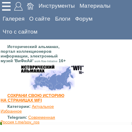
Инструменты
Материалы
Галерея
О сайте
Блоги
Форум
Что с сайтом
Исторический альманах,
портал коллекционеров
информации, электронный
музей 'ВиФиАй'
16+
work-flow-Initiative
СОХРАНИ СВОЮ ИСТОРИЮ
НА СТРАНИЦАХ WFI
Категории:
Актуальное
Избранное
Telegram:
Современная
Россия t.me/sov_ros