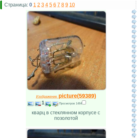
Страница:
0
1
2
3
4
5
6
7
8
9
10
picture(59389)
Изображение
1
Просмотров 1484
кварц в стеклянном корпусе с
позолотой