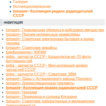
Галерея
Коллекционирование
lomasm~ Коллекция редких радиодеталей
СССР
НАВИГАЦИЯ
lomasm~ Гражданская оборона и войсковое имущество
lomasm~ Прочие интересные экземпляры
lomasm~ Советская электроника бытовая и радио
техника
lomasm~ Советские девайсы
tutwfiiomasmru~ ЮРИИ
gidra - запчасти СССР~ Калькулятор мт-70 фото
внутренностей
gidra - запчасти СССР~ Моя коллекция редких
запчастей СССР
gidra - запчасти СССР~ Советские ЭВМ
lomasm~ Дары с Астраханского завода Прогресс
lomasm~ Дореволюционные предметы
lomasm~ Коллекция редких радиодеталей СССР
lomasm~ Находки
lomasm~ Перечница и солонка Клуазоне
lomasm~ Советские лабораторные и медицинские
принадлежности