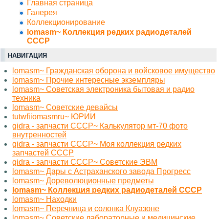
Главная страница
Галерея
Коллекционирование
lomasm~ Коллекция редких радиодеталей
СССР
НАВИГАЦИЯ
lomasm~ Гражданская оборона и войсковое имущество
lomasm~ Прочие интересные экземпляры
lomasm~ Советская электроника бытовая и радио
техника
lomasm~ Советские девайсы
tutwfiiomasmru~ ЮРИИ
gidra - запчасти СССР~ Калькулятор мт-70 фото
внутренностей
gidra - запчасти СССР~ Моя коллекция редких
запчастей СССР
gidra - запчасти СССР~ Советские ЭВМ
lomasm~ Дары с Астраханского завода Прогресс
lomasm~ Дореволюционные предметы
lomasm~ Коллекция редких радиодеталей СССР
lomasm~ Находки
lomasm~ Перечница и солонка Клуазоне
lomasm~ Советские лабораторные и медицинские