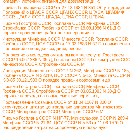
lomasm~ Источник питания для дозиметра ДП-5
Приказ Главархива СССР от 27.12.1984 N 351 Об утверждении
Положений о ЦГАОР СССР, ЦГАНХ СССР, ЦГАСА, ЦГАВМФ
СССР, ЦГАЛИ СССР, ЦГАДА, ЦГИА СССР, ЦГВИА
Письмо Госстроя СССР, Госплана СССР, Минфина СССР,
Стройбанка СССР, Госбанка СССР от 18.08.1986 N 61-Д О
порядке проведения работ по консервации ст
Инструкция Минфина СССР, Минюста СССР, Госплана СССР,
Госбанка СССР, ЦСУ СССР от 17.03.1983 N 37 По применению
Положения о порядке создания, реорга
Положение о молодежном жилом комплексе утв. Госстроем
СССР 16.06.1986 N 35-Д, Госпланом СССР, Госкомтрудом ССС
Минюстом СССР, Стройбанком СССР, М
Инструкция Минсельхоза СССР N 262, Минфина СССР N 185,
Госбанка СССР N 32019, ЦСУ СССР N 5-12, Минюста СССР N
К-8-85 30.12.1983 О порядке продажи совхозами и др
Письмо Госстроя СССР, Госплана СССР, Минфина СССР,
Госбанка СССР, Стройбанка СССР от 03.05.1983 N 30-Д О
порядке перехода на новые сметные нормы и ц
Постановление Совмина СССР от 11.04.1967 N 300 О
структурах и штатах центральных аппаратов Минтяжстроя
СССР, Минпромстроя СССР, Минстроя СССР и М
Письмо Госплана СССР N НГ-77, Минсельхоза СССР N 269-4,
Минфина СССР N 21-64, ЦСУ СССР N 5-53 от 11.06.1970 О
распределении затрат на сопряженную и побочную