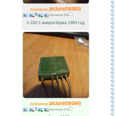
picture(59393)
Изображение
0
Просмотров 1821
п-102-1 микросборка 1963 год
picture(59394)
Изображение
1
Просмотров 4174