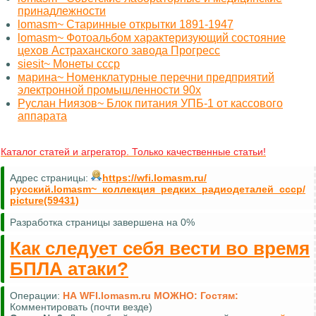
принадлежности
lomasm~ Старинные открытки 1891-1947
lomasm~ Фотоальбом характеризующий состояние
цехов Астраханского завода Прогресс
siesit~ Монеты ссср
марина~ Номенклатурные перечни предприятий
электронной промышленности 90х
Руслан Ниязов~ Блок питания УПБ-1 от кассового
аппарата
Каталог статей и агрегатор. Только качественные статьи!
Адрес страницы:
https://wfi.lomasm.ru/
русский.lomasm~_коллекция_редких_радиодеталей_ссср/
picture(59431)
Разработка страницы завершена на 0%
Как следует себя вести во время
БПЛА атаки?
Операции:
НА WFI.lomasm.ru МОЖНО:
Гостям:
Комментировать (почти везде)