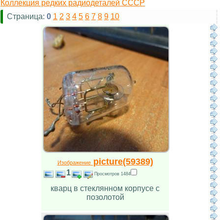
Коллекция редких радиодеталей СССР
Страница:
0
1
2
3
4
5
6
7
8
9
10
picture(59389)
Изображение
1
Просмотров 1484
кварц в стеклянном корпусе с
позолотой