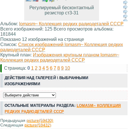
Регулируемый бесконтактный
резистор ст3-31
Альбом:
lomasm~ Коллекция редких радиодеталей СССР
Всего изображений: 125 Всего просмотров альбома:
181844
Показано 12 изображений на странице
Список:
Список изображений lomasm~ Коллекция редких
радиодеталей СССР
Крупный план:
Изображения крупным планом lomasm~
Коллекция редких радиодеталей СССР
Страница:
0
1
2
3
4
5
6
7
8
9
10
ДЕЙСТВИЯ НАД ГАЛЕРЕЕЙ \ ВЫБРАННЫМИ
ИЗОБРАЖЕНИЯМИ
ОСТАЛЬНЫЕ МАТЕРИАЛЫ РАЗДЕЛА:
LOMASM~ КОЛЛЕКЦИЯ
РЕДКИХ РАДИОДЕТАЛЕЙ СССР
Предыдущая
picture(59430)
Следующая
picture(59432)