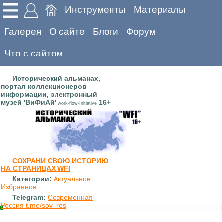
Инструменты
Материалы
Галерея
О сайте
Блоги
Форум
Что с сайтом
Исторический альманах,
портал коллекционеров
информации, электронный
музей 'ВиФиАй'
16+
work-flow-Initiative
СОХРАНИ СВОЮ ИСТОРИЮ
НА СТРАНИЦАХ WFI
Категории:
Актуальное
Избранное
Telegram:
Современная
Россия t.me/sov_ros