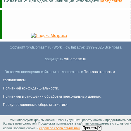
Совет №
2:
Для удобной навигации используйте
карту сайта
Copyright © wfi.lomasm.ru (Work Flow Initiative) 1999-2025 Все права
защищены
wfi.lomasm.ru
Во время посещения сайта вы соглашаетесь с
Пользовательским
соглашением
,
Политикой конфиденциальности
,
Политикой в отношении обработки персональных данных
,
Предупреждением о сборе статистики
.
Мы используем файлы cookie. Чтобы улучшить работу сайта и предоставить ва
Информация Для правообладателей
.
больше возможностей. Продолжая использовать сайт, вы соглашаетесь с условиям
Принять
X
использования cookie и
сервисов сбора статистики
.