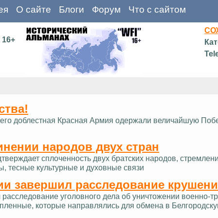
ея
О сайте
Блоги
Форум
Что с сайтом
СО
16+
Кат
Tel
ства!
д и его доблестная Красная Армия одержали величайшую Поб
инении народов двух стран
дтверждает сплоченность двух братских народов, стремлен
ы, тесные культурные и духовные связи
ии завершил расследование крушени
расследование уголовного дела об уничтожении военно-тра
опленные, которые направлялись для обмена в Белгородску