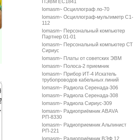
ПЭВМ ЕС1841
lomasm~ Осциллограф ло-70
lomasm~ Осциллограф-мультиметр С1-
112
lomasm~ Персональный компьютер
Партнер 01-01
lomasm~ Персональный компьютер СТ
Сириус
lomasm~ Платы от советских ЭВМ
lomasm~ Полоса-2 приемник
lomasm~ Прибор ИТ-4 Искатель
трубопроводов кабельных линий
lomasm~ Радиола Серенада-306
lomasm~ Радиола Серенада-308
lomasm~ Радиола Сириус-309
lomasm~ Радиоприёмник ABAVA
РП-8330
lomasm~ Радиоприемник Альпинист
РП-221
lomasm~ Радиоприёмник ВЭФ 12