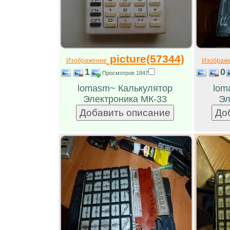
picture(57344)
Изображение
Изображ
1
0
Просмотров 1847
lomasm~ Калькулятор
lom
Электроника МК-33
Эл