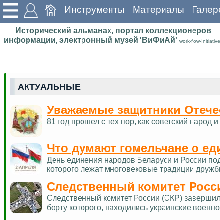
Инструменты
Материалы
Галер
Исторический альманах, портал коллекционеров
информации, электронный музей 'ВиФиАй'
work-flow-Initiative
АКТУАЛЬНЫЕ
Уважаемые защитники Отече
81 год прошел с тех пор, как советский наро
Что думают гомельчане о ед
День единения народов Беларуси и России по
которого лежат многовековые традиции дружб
Следственный комитет Росс
Следственный комитет России (СКР) завершил 
борту которого, находились украинские военн