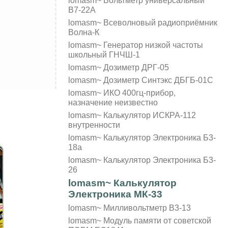
В7-22А
lomasm~ Всеволновый радиоприёмник
Волна-К
lomasm~ Генератор низкой частоты
школьный ГНЧШ-1
lomasm~ Дозиметр ДРГ-05
lomasm~ Дозиметр Синтэкс ДБГБ-01С
lomasm~ ИКО 400гц-прибор,
назначение неизвестно
lomasm~ Калькулятор ИСКРА-112
внутренности
lomasm~ Калькулятор Электроника Б3-
18а
lomasm~ Калькулятор Электроника Б3-
26
lomasm~ Калькулятор
Электроника МК-33
lomasm~ Милливольтметр B3-13
lomasm~ Модуль памяти от советской