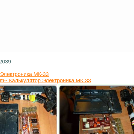
32039
 Электроника МК-33
m~ Калькулятор Электроника МК-33