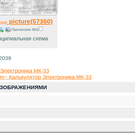
picture(57350)
ение
Просмотров 3652
нципиальная схема
32039
 Электроника МК-33
m~ Калькулятор Электроника МК-33
ИЗОБРАЖЕНИЯМИ