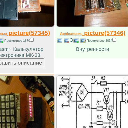
picture(57345)
picture(57346)
ение
Изображение
3
Просмотров 1870
Просмотров 3034
asm~ Калькулятор
Внутренности
ектроника МК-33