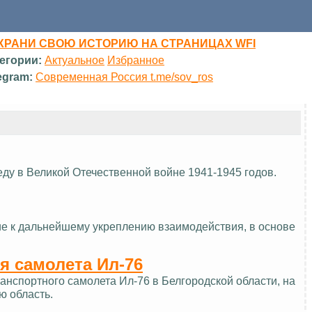
ХРАНИ СВОЮ ИСТОРИЮ НА СТРАНИЦАХ WFI
егории:
Актуальное
Избранное
egram:
Современная Россия t.me/sov_ros
еду в Великой Отечественной войне 1941-1945 годов.
ие к дальнейшему укреплению взаимодействия, в основе
я самолета Ил-76
нспортного самолета Ил-76 в Белгородской области, на
ю область.