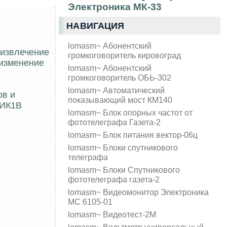
Электроника МК-33
НАВИГАЦИЯ
lomasm~ Абонентский
 извлечение
громкоговоритель кировоград
 изменение
lomasm~ Абонентский
громкоговоритель ОБЬ-302
lomasm~ Автоматический
ов и
показывающий мост КМ140
5ИК1В
lomasm~ Блок опорных частот от
фототелеграфа Газета-2
lomasm~ Блок питания вектор-06ц
lomasm~ Блоки спутникового
телеграфа
lomasm~ Блоки Спутникового
фототелеграфа газета-2
lomasm~ Видеомонитор Электроника
МС 6105-01
lomasm~ Видеотест-2М
lomasm~ Вольтметр универсальный