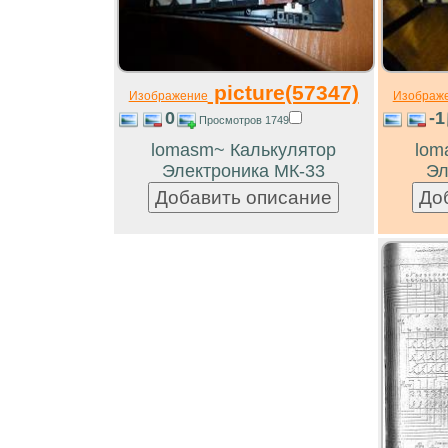
picture(57347)
Изображение
Изображ
0
-1
Просмотров 1749
lomasm~ Калькулятор
lom
Электроника МК-33
Эл