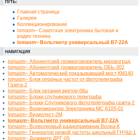
ПУТЬ:
Главная страница
Галерея
Коллекционирование
lomasm~ Советская электроника бытовая и
радио техника
lomasm~ Вольтметр универсальный В7-22А
НАВИГАЦИЯ
lomasm~ Абонентский громкоговоритель кировоград
lomasm~ Абонентский громкоговоритель ОБЬ-302
lomasm~ Автоматический показывающий мост КМ140
lomasm~ Блок опорных частот от фототелеграфа
Газета-2
lomasm~ Блок питания вектор-06ц
lomasm~ Блоки спутникового телеграфа
lomasm~ Блоки Спутникового фототелеграфа газета-2
lomasm~ Видеомонитор Электроника МС 6105-01
lomasm~ Видеотест-2М
lomasm~ Вольтметр универсальный В7-22А
lomasm~ Всеволновый радиоприёмник Волна-К
lomasm~ Генератор низкой частоты школьный ГНЧШ-1
lomasm~ Дозиметр ДРГ-05