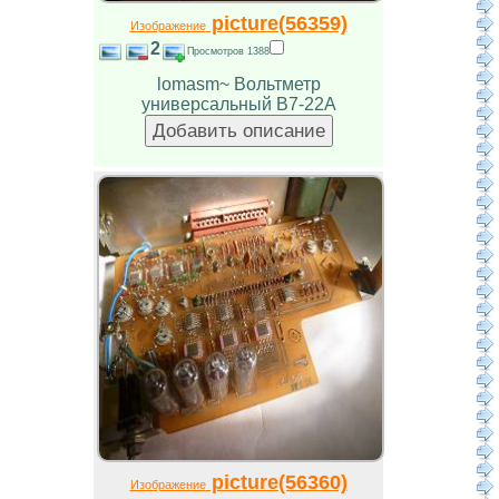
picture(56359)
Изображение
2
Просмотров 1388
lomasm~ Вольтметр
универсальный В7-22А
picture(56360)
Изображение