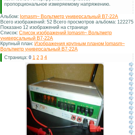
пропорциональное измеряемому напряжению.
Альбом:
lomasm~ Вольтметр универсальный В7-22А
Всего изображений: 52 Всего просмотров альбома: 122275
Показано 12 изображений на странице
Список:
Список изображений lomasm~ Вольтметр
универсальный В7-22А
Крупный план:
Изображения крупным планом lomasm~
Вольтметр универсальный В7-22А
Страница:
0
1
2
3
4