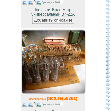
0
Просмотров 2609
lomasm~ Вольтметр
универсальный В7-22А
picture(56361)
Изображение
0
Просмотров 3048