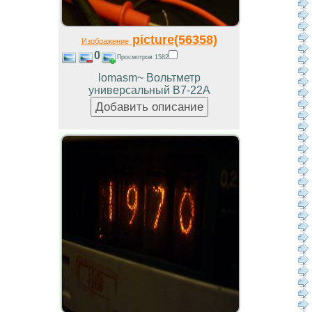
picture(56358)
Изображение
0
Просмотров 1582
lomasm~ Вольтметр
универсальный В7-22А