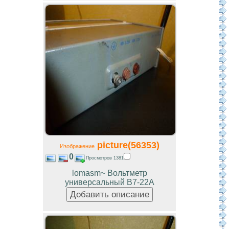
picture(56353)
Изображение
0
Просмотров 1381
lomasm~ Вольтметр
универсальный В7-22А