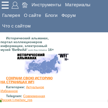
Инструменты
Материалы
Галерея
О сайте
Блоги
Форум
Что с сайтом
Исторический альманах,
портал коллекционеров
информации, электронный
музей 'ВиФиАй'
16+
work-flow-Initiative
СОХРАНИ СВОЮ ИСТОРИЮ
НА СТРАНИЦАХ WFI
Категории:
Актуальное
Избранное
Telegram:
Современная
Россия t.me/sov_ros