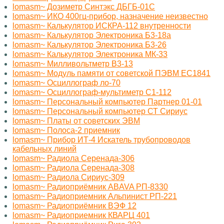
lomasm~ Дозиметр Синтэкс ДБГБ-01С
lomasm~ ИКО 400гц-прибор, назначение неизвестно
lomasm~ Калькулятор ИСКРА-112 внутренности
lomasm~ Калькулятор Электроника Б3-18а
lomasm~ Калькулятор Электроника Б3-26
lomasm~ Калькулятор Электроника МК-33
lomasm~ Милливольтметр B3-13
lomasm~ Модуль памяти от советской ПЭВМ ЕС1841
lomasm~ Осциллограф ло-70
lomasm~ Осциллограф-мультиметр С1-112
lomasm~ Персональный компьютер Партнер 01-01
lomasm~ Персональный компьютер СТ Сириус
lomasm~ Платы от советских ЭВМ
lomasm~ Полоса-2 приемник
lomasm~ Прибор ИТ-4 Искатель трубопроводов
кабельных линий
lomasm~ Радиола Серенада-306
lomasm~ Радиола Серенада-308
lomasm~ Радиола Сириус-309
lomasm~ Радиоприёмник ABAVA РП-8330
lomasm~ Радиоприемник Альпинист РП-221
lomasm~ Радиоприёмник ВЭФ 12
lomasm~ Радиоприемник КВАРЦ 401