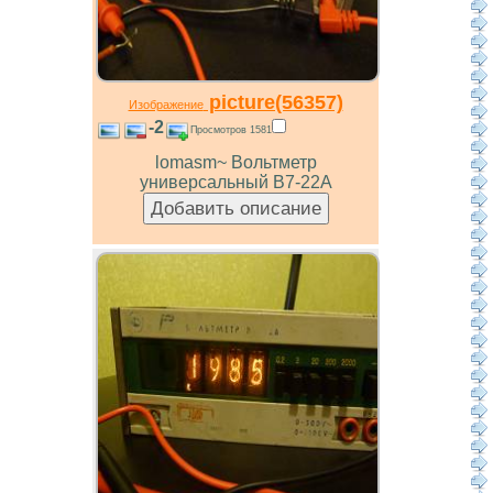
picture(56357)
Изображение
-2
Просмотров 1581
lomasm~ Вольтметр
универсальный В7-22А