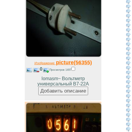
picture(56355)
Изображение
0
Просмотров 1497
lomasm~ Вольтметр
универсальный В7-22А