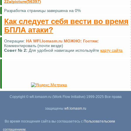
22а/picture(56397)
Разработка страницы завершена на 0%
Как следует себя вести во время
БПЛА атаки?
Операции:
НА WFI.lomasm.ru МОЖНО:
Гостям:
Комментировать (почти везде)
Совет №
2:
Для удобной навигации используйте
карту сайта
Copyright © wfi.lomasm.ru (Work Flow Initiative) 1999-2025 Все права
защищены
wfi.lomasm.ru
Во время посещения сайта вы соглашаетесь с
Пользовательским
соглашением
,