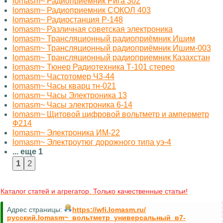
lomasm~ Радиоприёмник Рига 302
lomasm~ Радиоприемник СОКОЛ 403
lomasm~ Радиостанция Р-148
lomasm~ Различная советская электроника
lomasm~ Трансляционный радиоприёмник Ишим
lomasm~ Трансляционный радиоприёмник Ишим-003
lomasm~ Трансляционный радиоприемник Казахстан
lomasm~ Тюнер Радиотехника Т-101 стерео
lomasm~ Частотомер Ч3-44
lomasm~ Часы кварц тн-021
lomasm~ Часы Электроника 13
lomasm~ Часы электроника 6-14
lomasm~ Щитовой цифровой вольтметр и амперметр
Ф214
lomasm~ Электроника ИМ-22
lomasm~ Электроутюг дорожного типа уэ-4
... еще 1
Каталог статей и агрегатор. Только качественные статьи!
Адрес страницы:
https://wfi.lomasm.ru/
русский.lomasm~_вольтметр_универсальный_в7-