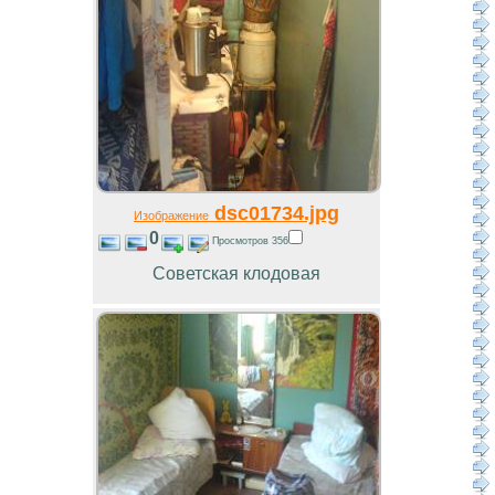
dsc01734.jpg
Изображение
0
Просмотров 356
Советская клодовая