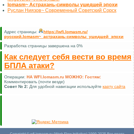
lomasm~ Астрахань-символы ушедшей эпохи
Руслан Ниязов~ Современный Советский Сорск
Адрес страницы:
https://wfi.lomasm.ru/
русский.lomasm~_астрахань-символы_ушедшей_эпохи
Разработка страницы завершена на 0%
Как следует себя вести во время
БПЛА атаки?
Операции:
НА WFI.lomasm.ru МОЖНО:
Гостям:
Комментировать (почти везде)
Совет №
2:
Для удобной навигации используйте
карту сайта