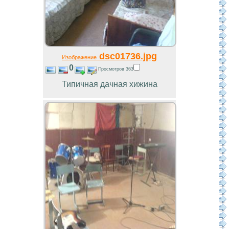
dsc01736.jpg
Изображение
0
Просмотров 363
Типичная дачная хижина