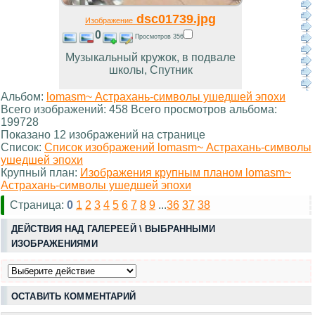
dsc01739.jpg
Изображение
0
Просмотров 356
Музыкальный кружок, в подвале
школы, Спутник
Альбом:
lomasm~ Астрахань-символы ушедшей эпохи
Всего изображений: 458 Всего просмотров альбома:
199728
Показано 12 изображений на странице
Список:
Список изображений lomasm~ Астрахань-символы
ушедшей эпохи
Крупный план:
Изображения крупным планом lomasm~
Астрахань-символы ушедшей эпохи
Страница:
0
1
2
3
4
5
6
7
8
9
...
36
37
38
ДЕЙСТВИЯ НАД ГАЛЕРЕЕЙ \ ВЫБРАННЫМИ
ИЗОБРАЖЕНИЯМИ
ОСТАВИТЬ КОММЕНТАРИЙ