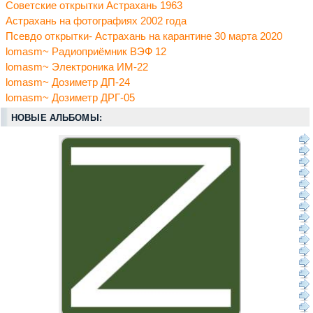
Советские открытки Астрахань 1963
Астрахань на фотографиях 2002 года
Псевдо открытки- Астрахань на карантине 30 марта 2020
lomasm~ Радиоприёмник ВЭФ 12
lomasm~ Электроника ИМ-22
lomasm~ Дозиметр ДП-24
lomasm~ Дозиметр ДРГ-05
НОВЫЕ АЛЬБОМЫ: