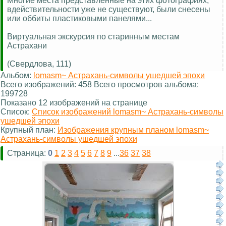
Многие места представленные на этих фотографиях,
вдействительности уже не существуют, были снесены
или оббиты пластиковыми панелями...
Виртуальная экскурсия по старинным местам
Астрахани
(Свердлова, 111)
Альбом:
lomasm~ Астрахань-символы ушедшей эпохи
Всего изображений: 458 Всего просмотров альбома:
199728
Показано 12 изображений на странице
Список:
Список изображений lomasm~ Астрахань-символы
ушедшей эпохи
Крупный план:
Изображения крупным планом lomasm~
Астрахань-символы ушедшей эпохи
Страница:
0
1
2
3
4
5
6
7
8
9
...
36
37
38