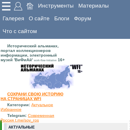
Инструменты
Материалы
Галерея
О сайте
Блоги
Форум
Что с сайтом
Исторический альманах,
портал коллекционеров
информации, электронный
музей 'ВиФиАй'
16+
work-flow-Initiative
СОХРАНИ СВОЮ ИСТОРИЮ
НА СТРАНИЦАХ WFI
Категории:
Актуальное
Избранное
Telegram:
Современная
Россия t.me/sov_ros
АКТУАЛЬНЫЕ