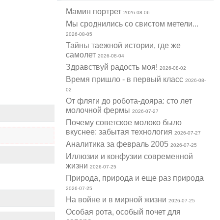
Мамин портрет
2026-08-06
Мы сроднились со свистом метели...
2026-08-05
Тайны таежной истории, где же
самолет
2026-08-04
Здравствуй радость моя!
2026-08-02
Время пришло - в первый класс
2026-08-
02
От фляги до робота-дояра: сто лет
молочной фермы
2026-07-27
Почему советское молоко было
вкуснее: забытая технология
2026-07-27
Аналитика за февраль 2005
2026-07-25
Иллюзии и конфузии современной
жизни
2026-07-25
Природа, природа и еще раз природа
2026-07-25
На войне и в мирной жизни
2026-07-25
Особая рота, особый почет для