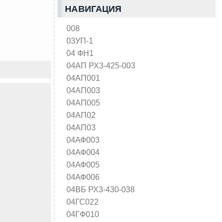
НАВИГАЦИЯ
008
03УП-1
04 ФН1
04АП РХ3-425-003
04АП001
04АП003
04АП005
04АП02
04АП03
04АФ003
04АФ004
04АФ005
04АФ006
04ВБ РХ3-430-038
04ГС022
04ГФ010