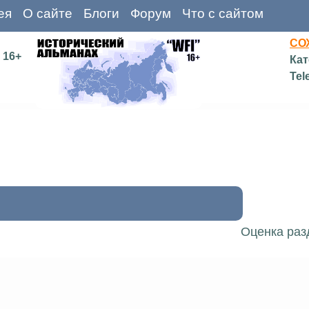
ея
О сайте
Блоги
Форум
Что с сайтом
СО
16+
Кат
Tel
Оценка раз