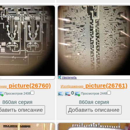
picture(26760)
picture(26761)
ение
Изображение
0
Просмотров 2408
Просмотров 2448
860ая серия
860ая серия