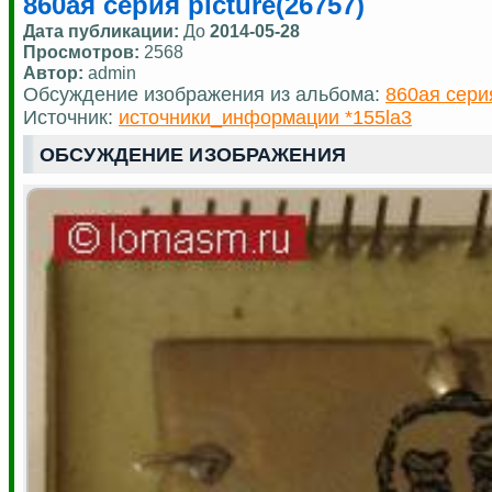
860ая серия picture(26757)
Дата публикации:
До
2014-05-28
Просмотров:
2568
Автор:
admin
Обсуждение изображения из альбома:
860ая сери
Источник:
источники_информации *155la3
ОБСУЖДЕНИЕ ИЗОБРАЖЕНИЯ