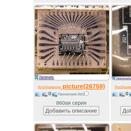
picture(26759)
Изображение
Изображ
0
0
Просмотров 2622
860ая серия