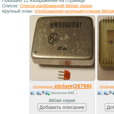
Показано 12 изображений на странице
Список:
Список изображений 860ая серия
Крупный план:
Изображения крупным планом 860ая
picture(26756)
Изображение
Изображ
0
0
Просмотров 2680
860ая серия