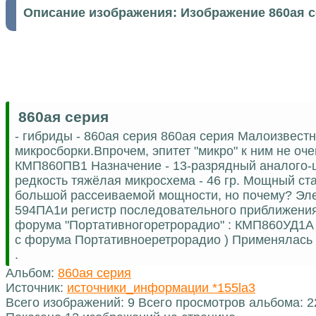
Описание изображения:
Изображение 860ая 
860ая серия
- гибриды - 860ая серия 860ая серия Малоизвес
микросборки.Впрочем, эпитет "микро" к ним не оче
КМП860ПВ1 Назначение - 13-разрядный аналого-ц
редкость тяжёлая микросхема - 46 гр. Мощный ст
большой рассеиваемой мощности, но почему? Эле
594ПА1и регистр последовательного приближения
форума "Портативногоретрорадио" : КМП860УД1А
с форума Портативноеретрорадио ) Применялась 
.
Альбом:
860ая серия
Источник:
источники_информации *155la3
Всего изображений: 9 Всего просмотров альбома: 