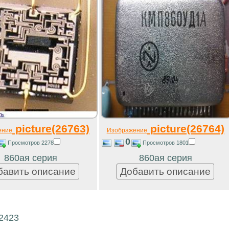
picture(26763)
picture(26764)
ение
Изображение
0
Просмотров 2278
Просмотров 1801
860ая серия
860ая серия
22423