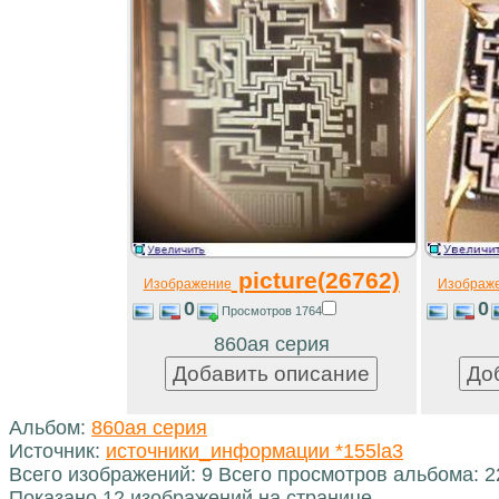
picture(26762)
Изображение
Изображ
0
0
Просмотров 1764
860ая серия
Альбом:
860ая серия
Источник:
источники_информации *155la3
Всего изображений: 9 Всего просмотров альбома: 
Показано 12 изображений на странице