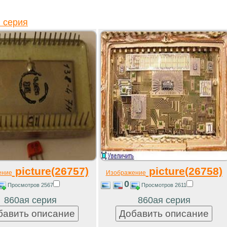
 серия
picture(26757)
picture(26758)
ение
Изображение
0
Просмотров 2567
Просмотров 2611
860ая серия
860ая серия