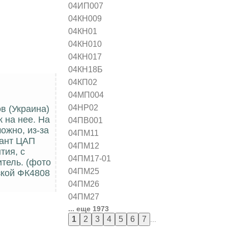
04ИП007
04КН009
04КН01
04КН010
04КН017
04КН18Б
04КП02
04МП004
04НР02
ов (Украина)
 на нее. На
04ПВ001
ожно, из-за
04ПМ11
иант ЦАП
04ПМ12
тия, с
04ПМ17-01
тель. (фото
04ПМ25
зкой ФК4808
04ПМ26
04ПМ27
... еще 1973
...