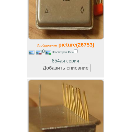
picture(26753)
Изображение
0
Просмотров 1504
854ая серия