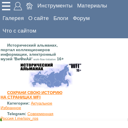
Инструменты
Материалы
Галерея
О сайте
Блоги
Форум
Что с сайтом
Исторический альманах,
портал коллекционеров
информации, электронный
музей 'ВиФиАй'
16+
work-flow-Initiative
СОХРАНИ СВОЮ ИСТОРИЮ
НА СТРАНИЦАХ WFI
Категории:
Актуальное
Избранное
Telegram:
Современная
Россия t.me/sov_ros