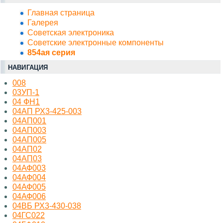
Главная страница
Галерея
Советская электроника
Советские электронные компоненты
854ая серия
НАВИГАЦИЯ
008
03УП-1
04 ФН1
04АП РХ3-425-003
04АП001
04АП003
04АП005
04АП02
04АП03
04АФ003
04АФ004
04АФ005
04АФ006
04ВБ РХ3-430-038
04ГС022