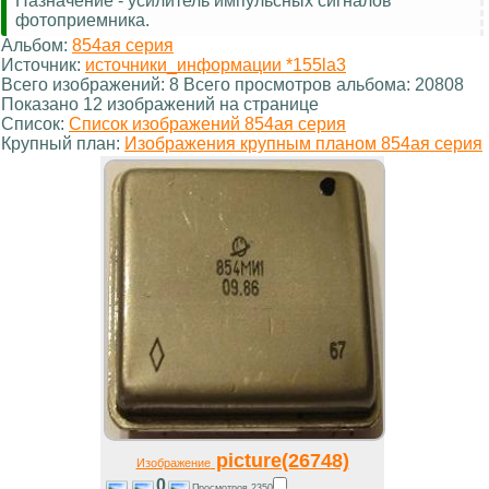
Назначение - усилитель импульсных сигналов
фотоприемника.
Альбом:
854ая серия
Источник:
источники_информации *155la3
Всего изображений: 8 Всего просмотров альбома: 20808
Показано 12 изображений на странице
Список:
Список изображений 854ая серия
Крупный план:
Изображения крупным планом 854ая серия
picture(26748)
Изображение
0
Просмотров 2350