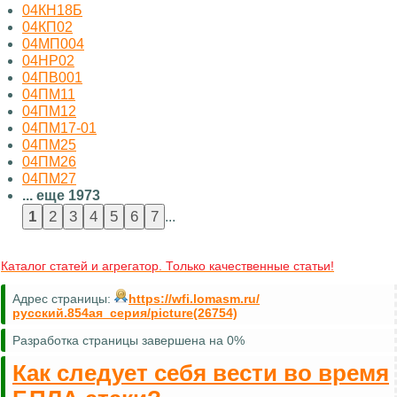
04КН18Б
04КП02
04МП004
04НР02
04ПВ001
04ПМ11
04ПМ12
04ПМ17-01
04ПМ25
04ПМ26
04ПМ27
... еще 1973
...
Каталог статей и агрегатор. Только качественные статьи!
Адрес страницы:
https://wfi.lomasm.ru/
русский.854ая_серия/picture(26754)
Разработка страницы завершена на 0%
Как следует себя вести во время