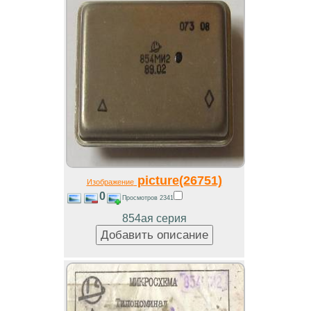
picture(26751)
Изображение
0
Просмотров 2341
854ая серия