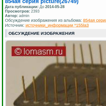
854ая серия picture(26749)
Дата публикации:
До
2014-05-28
Просмотров:
2393
Автор:
admin
Обсуждение изображения из альбома:
854ая сери
Источник:
источники_информации *155la3
ОБСУЖДЕНИЕ ИЗОБРАЖЕНИЯ