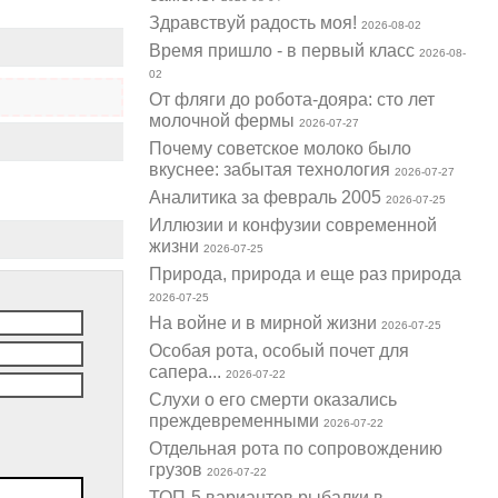
Здравствуй радость моя!
2026-08-02
Время пришло - в первый класс
2026-08-
02
От фляги до робота-дояра: сто лет
молочной фермы
2026-07-27
Почему советское молоко было
вкуснее: забытая технология
2026-07-27
Аналитика за февраль 2005
2026-07-25
Иллюзии и конфузии современной
жизни
2026-07-25
Природа, природа и еще раз природа
2026-07-25
На войне и в мирной жизни
2026-07-25
Особая рота, особый почет для
сапера...
2026-07-22
Слухи о его смерти оказались
преждевременными
2026-07-22
Отдельная рота по сопровождению
грузов
2026-07-22
ТОП-5 вариантов рыбалки в