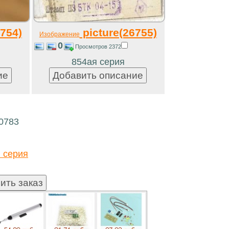
754)
picture(26755)
Изображение
0
Просмотров 2372
854ая серия
20783
 серия