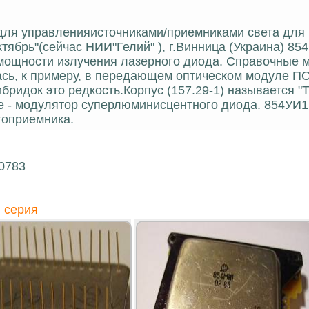
 для управленияисточниками/приемниками света для
тябрь"(сейчас НИИ"Гелий" ), г.Винница (Украина) 8
 мощности излучения лазерного диода. Справочные 
ась, к примеру, в передающем оптическом модуле П
ридок это редкость.Корпус (157.29-1) называется "
е - модулятор суперлюминисцентного диода. 854УИ
топриемника.
20783
 серия