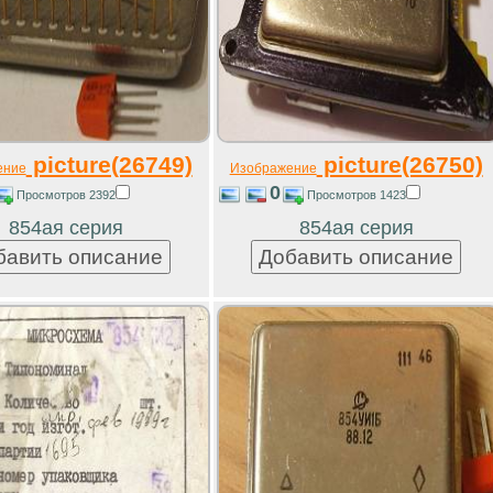
picture(26749)
picture(26750)
ение
Изображение
0
Просмотров 2392
Просмотров 1423
854ая серия
854ая серия