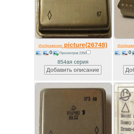
picture(26748)
Изображение
Изображ
0
0
Просмотров 2350
854ая серия