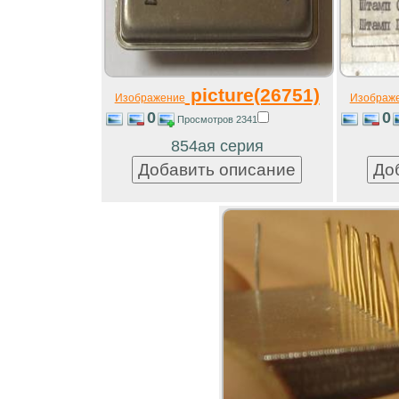
picture(26751)
Изображение
Изображ
0
0
Просмотров 2341
854ая серия