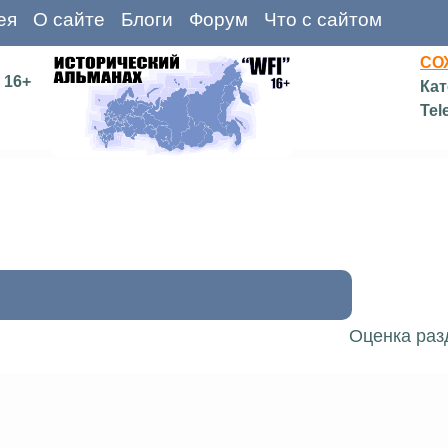
ея
О сайте
Блоги
Форум
Что с сайтом
СО
16+
Кат
Tel
Оценка раз