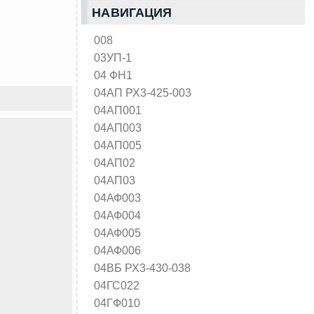
НАВИГАЦИЯ
008
03УП-1
04 ФН1
04АП РХ3-425-003
04АП001
04АП003
04АП005
04АП02
04АП03
04АФ003
04АФ004
04АФ005
04АФ006
04ВБ РХ3-430-038
04ГС022
04ГФ010