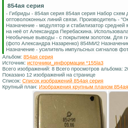
854ая серия
- Гибриды - 854ая серия 854ая серия Набор схем
оптоволоконных линий связи. Производитель - "Ок
Назначение - модулятор и стабилизатор средней
на неё от Александра Перебаскина. Использовал
Необычные выводы - с покрытием золотом. Для гиб
(фото Александра Назаренко) 854МИ2 Назначени
Назначение - усилитель импульсных сигналов фо
Альбом:
854ая серия
Источник:
источники_информации *155la3
Всего изображений: 8 Всего просмотров альбома: 
Показано 12 изображений на странице
Список:
Список изображений 854ая серия
Крупный план:
Изображения крупным планом 854ая