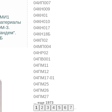
04ИП007
04КН009
04КН01
54МИ1
04КН010
материалы
ОМ-3.
04КН017
Тандем".
04КН18Б
1Б
04КП02
04МП004
04НР02
04ПВ001
04ПМ11
04ПМ12
04ПМ17-01
04ПМ25
04ПМ26
04ПМ27
... еще 1973
...