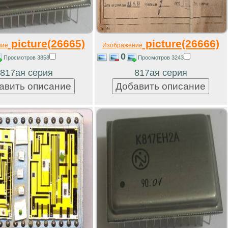
picture(26665)
picture(26666)
ние
Изображение
0
Просмотров 3858
Просмотров 3243
817ая серия
817ая серия