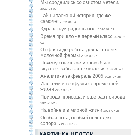
Мы сроднились со свистом метели...
2026-08-05
Тайны таежной истории, где же
самолет
2026-08-04
Здравствуй радость моя!
2026-08-02
Время пришло - в первый класс
2026-08-
02
От фляги до робота-дояра: сто лет
молочной фермы
2026-07-27
Почему советское молоко было
вкуснее: забытая технология
2026-07-27
Аналитика за февраль 2005
2026-07-25
Иллюзии и конфузии современной
жизни
2026-07-25
Природа, природа и еще раз природа
2026-07-25
На войне и в мирной жизни
2026-07-25
Особая рота, особый почет для
сапера...
2026-07-22
КАРТИНКА НЕДЕЛИ