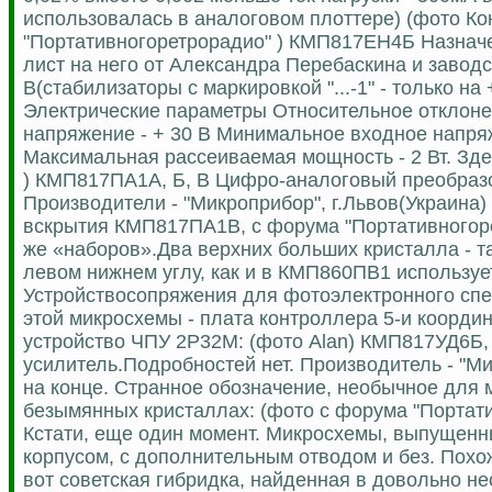
использовалась в аналоговом плоттере) (фото К
"Портативногоретрорадио" ) КМП817ЕН4Б Назнач
лист на него от Александра Перебаскина и заводск
В(стабилизаторы с маркировкой "...-1" - только на
Электрические параметры Относительное отклоне
напряжение - + 30 В Минимальное входное напряж
Максимальная рассеиваемая мощность - 2 Вт. Зде
) КМП817ПА1А, Б, В Цифро-аналоговый преобразов
Производители - "Микроприбор", г.Львов(Украина) 
вскрытия КМП817ПА1В, с форума "Портативногоре
же «наборов».Два верхних больших кристалла - так
левом нижнем углу, как и в КМП860ПВ1 используе
Устройствосопряжения для фотоэлектронного спе
этой микросхемы - плата контроллера 5-и коорди
устройство ЧПУ 2Р32М: (фото Alan) КМП817УД6Б
усилитель.Подробностей нет. Производитель - "Мик
на конце. Странное обозначение, необычное для 
безымянных кристаллах: (фото с форума "Портати
Кстати, еще один момент. Микросхемы, выпущенны
корпусом, с дополнительным отводом и без. Похож
вот советская гибридка, найденная в довольно не