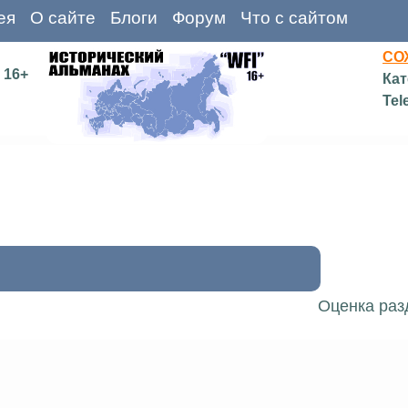
ея
О сайте
Блоги
Форум
Что с сайтом
СО
16+
Кат
Tel
Оценка раз