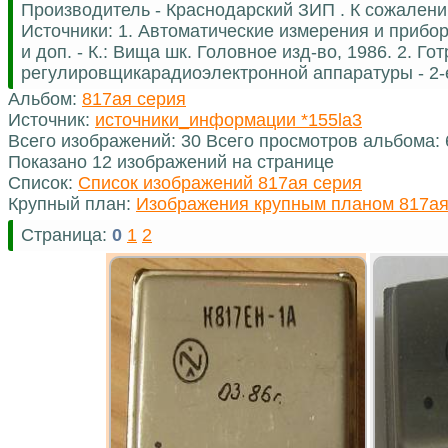
Производитель - Краснодарский ЗИП . К сожалению
Источники: 1. Автоматические измерения и приборы
и доп. - К.: Вища шк. Головное изд-во, 1986. 2. Г
регулировщикарадиоэлектронной аппаратуры - 2-е 
Альбом:
817ая серия
Источник:
источники_информации *155la3
Всего изображений: 30 Всего просмотров альбома:
Показано 12 изображений на странице
Список:
Список изображений 817ая серия
Крупный план:
Изображения крупным планом 817ая
Страница:
0
1
2