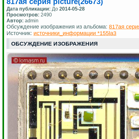
817ая серия picture(26673)
Дата публикации:
До
2014-05-28
Просмотров:
2490
Автор:
admin
Обсуждение изображения из альбома:
817ая сери
Источник:
источники_информации *155la3
ОБСУЖДЕНИЕ ИЗОБРАЖЕНИЯ