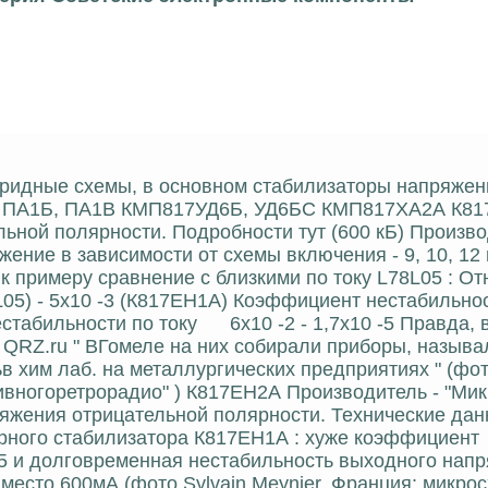
бридные схемы, в основном стабилизаторы напряжен
 ПА1Б, ПА1В КМП817УД6Б, УД6БС КМП817ХА2А К8
ьной полярности. Подробности тут (600 кБ) Произво
ение в зависимости от схемы включения - 9, 10, 12 
, к примеру сравнение с близкими по току L78L05 : О
05) - 5х10 -3 (К817ЕН1А) Коэффициент нестабильно
табильности по току 6х10 -2 - 1,7х10 -5 Правда, 
ма QRZ.ru " ВГомеле на них собирали приборы, называ
в хим лаб. на металлургических предприятиях " (фо
вногоретрорадио" ) К817ЕН2А Производитель - "Мик
ряжения отрицательной полярности. Технические дан
арного стабилизатора К817ЕН1А : хуже коэффициент
0 -5 и долговременная нестабильность выходного напр
вместо 600мА (фото Sylvain Meynier, Франция; микро