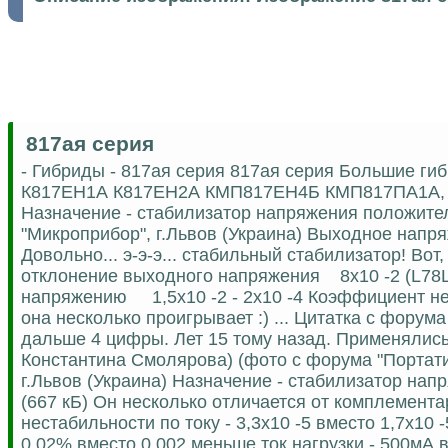
817ая серия
- Гибриды - 817ая серия 817ая серия Большие ги
К817ЕН1А К817ЕН2А КМП817ЕН4Б КМП817ПА1А,
Назначение - стабилизатор напряжения положител
"Микроприбор", г.Львов (Украина) Выходное напряж
Довольно... э-э-э... стабильный стабилизатор! Вот
отклонение выходного напряжения 8х10 -2 (L78L
напряжению 1,5х10 -2 - 2х10 -4 Коэффициент нес
она несколько проигрывает :) ... Цитатка с фору
дальше 4 цифры. Лет 15 тому назад. Применялись
Константина Смолярова) (фото с форума "Портати
г.Львов (Украина) Назначение - стабилизатор нап
(667 кБ) Он несколько отличается от комплемент
нестабильности по току - 3,3х10 -5 вместо 1,7х1
0,02% вместо 0,002 меньше ток нагрузки - 500мА 