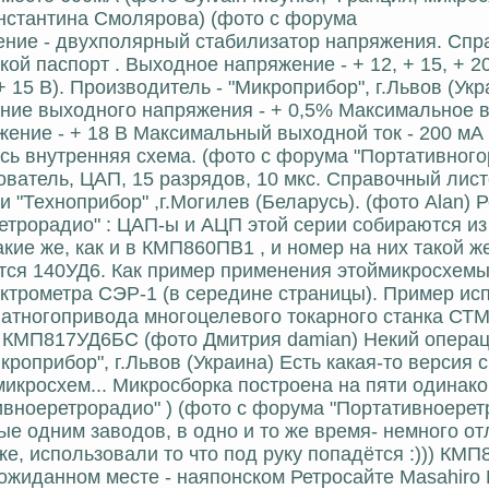
онстантина Смолярова) (фото с форума
ение - двухполярный стабилизатор напряжения. Сп
ой паспорт . Выходное напряжение - + 12, + 15, + 2
 + 15 В). Производитель - "Микроприбор", г.Львов (Укр
ние выходного напряжения - + 0,5% Максимальное 
ение - + 18 В Максимальный выходной ток - 200 мА
сь внутренняя схема. (фото с форума "Портативног
атель, ЦАП, 15 разрядов, 10 мкс. Справочный листо
и "Техноприбор" ,г.Могилев (Беларусь). (фото Alan) 
трорадио" : ЦАП-ы и АЦП этой серии собираются из 
ие же, как и в КМП860ПВ1 , и номер на них такой же
тся 140УД6. Как пример применения этоймикросхемы
ктрометра СЭР-1 (в середине страницы). Пример ис
натногопривода многоцелевого токарного станка СТМ
, КМП817УД6БС (фото Дмитрия damian) Некий опера
роприбор", г.Львов (Украина) Есть какая-то версия с
микросхем... Микросборка построена на пяти одинак
вноеретрорадио" ) (фото с форума "Портативноерет
е одним заводов, в одно и то же время- немного о
е, использовали то что под руку попадётся :))) КМ
ожиданном месте - наяпонском Ретросайте Masahiro N