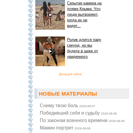
Скрытая камера на
пляже Крыма: Что
люди вытворяют,
когда их не
видят...
Ролик длится пару
секунд, но вы
будете в шоке от
увиденного
Доход для сайтов
НОВЫЕ МАТЕРИАЛЫ
Cниму твою боль
2026-08-07
Победивший себя и судьбу
2026-08-06
По законам военного времени
2026-08-06
Мамин портрет
2026-08-06