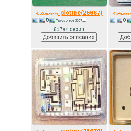
picture(26667)
Изображение
Изображе
0
0
Просмотров 3337
817ая серия
picture(26670)