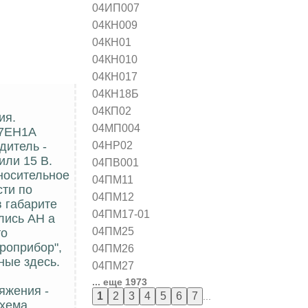
04ИП007
04КН009
04КН01
04КН010
04КН017
04КН18Б
04КП02
ия.
04МП004
17ЕН1А
04НР02
дитель -
или 15 В.
04ПВ001
тносительное
04ПМ11
сти по
04ПМ12
в габарите
04ПМ17-01
лись АН а
04ПМ25
то
роприбор",
04ПМ26
ные здесь.
04ПМ27
... еще 1973
яжения -
...
схема