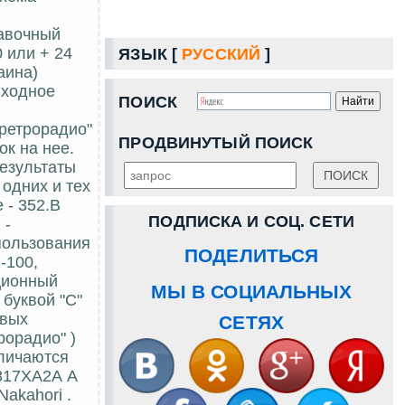
равочный
0 или + 24
ЯЗЫК [
РУССКИЙ
]
аина)
входное
ПОИСК
оретрорадио"
ПРОДВИНУТЫЙ ПОИСК
к на нее.
Результаты
одних и тех
 - 352.В
ПОДПИСКА И СОЦ. СЕТИ
 -
пользования
ПОДЕЛИТЬСЯ
-100,
ционный
МЫ В СОЦИАЛЬНЫХ
 буквой "С"
овых
СЕТЯХ
рорадио" )
тличаются
П817ХА2А А
akahori .