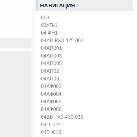
НАВИГАЦИЯ
008
03УП-1
04 ФН1
04АП РХ3-425-003
04АП001
04АП003
04АП005
04АП02
04АП03
04АФ003
04АФ004
04АФ005
04АФ006
04ВБ РХ3-430-038
04ГС022
04ГФ010