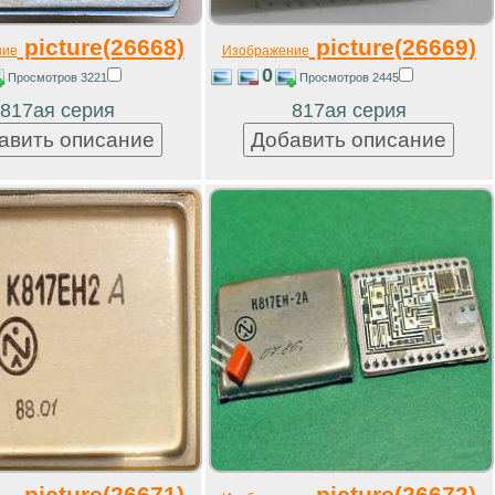
picture(26668)
picture(26669)
ние
Изображение
0
Просмотров 3221
Просмотров 2445
817ая серия
817ая серия
picture(26671)
picture(26672)