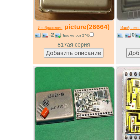
picture(26664)
Изображение
Изображе
-2
0
Просмотров 2745
817ая серия