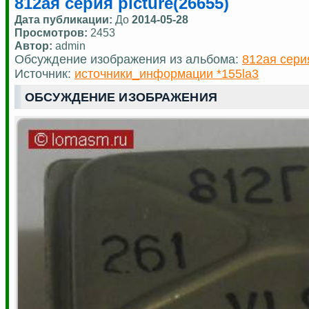
812ая серия picture(26655)
Дата публикации:
До
2014-05-28
Просмотров:
2453
Автор:
admin
Обсуждение изображения из альбома:
812ая сери
Источник:
источники_информации *155la3
ОБСУЖДЕНИЕ ИЗОБРАЖЕНИЯ