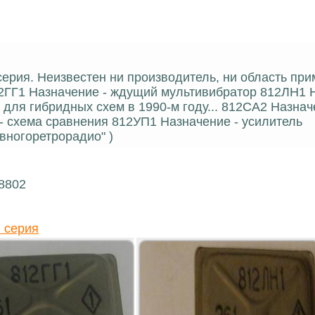
серия. Неизвестен ни производитель, ни область при
2ГГ1 Назначение - ждущий мультивибратор 812ЛН1 Н
 для гибридных схем в 1990-м году... 812СА2 Назнач
 схема сравнения 812УП1 Назначение - усилитель
вногоретрорадио" )
18802
 серия