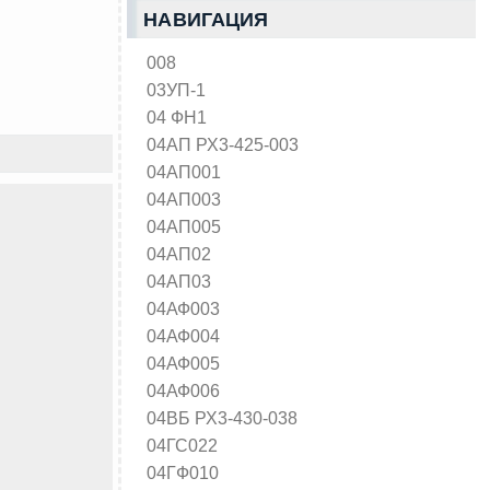
НАВИГАЦИЯ
008
03УП-1
04 ФН1
04АП РХ3-425-003
04АП001
04АП003
04АП005
04АП02
04АП03
04АФ003
04АФ004
04АФ005
04АФ006
04ВБ РХ3-430-038
04ГС022
04ГФ010