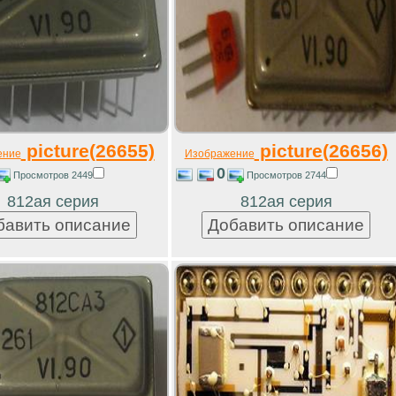
picture(26655)
picture(26656)
ение
Изображение
0
Просмотров 2449
Просмотров 2744
812ая серия
812ая серия