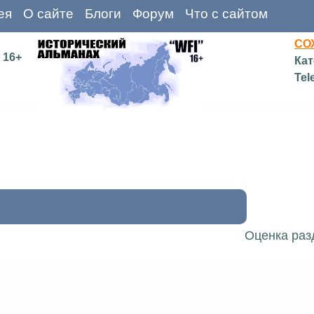
ея
О сайте
Блоги
Форум
Что с сайтом
СО
16+
Кат
Tel
Оценка раз