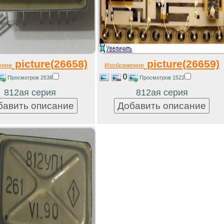
picture(26658)
picture(26659)
ение
Изображение
0
Просмотров 2538
Просмотров 1522
812ая серия
812ая серия