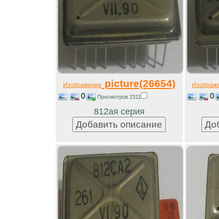
picture(26654)
Изображение
Изображ
0
0
Просмотров 2311
812ая серия