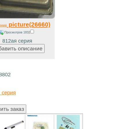
picture(26660)
ение
Просмотров 1832
812ая серия
18802
 серия