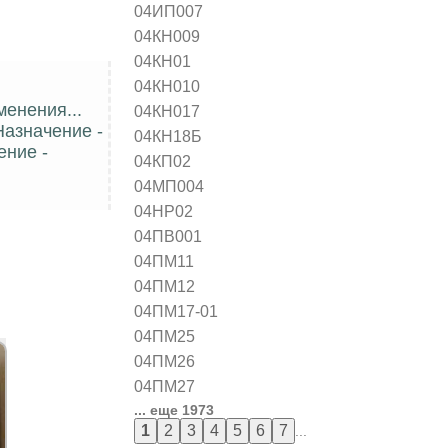
04ИП007
04КН009
04КН01
04КН010
менения...
04КН017
азначение -
04КН18Б
ение -
04КП02
04МП004
04НР02
04ПВ001
04ПМ11
04ПМ12
04ПМ17-01
04ПМ25
04ПМ26
04ПМ27
... еще 1973
...