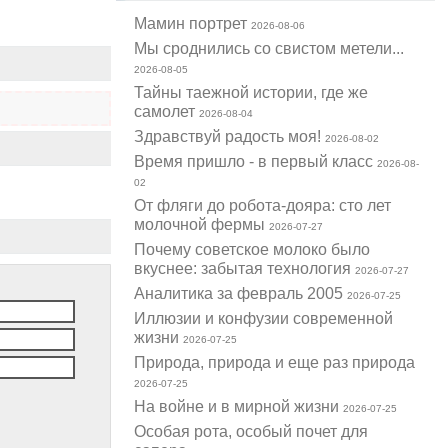
Мамин портрет
2026-08-06
Мы сроднились со свистом метели...
2026-08-05
Тайны таежной истории, где же
самолет
2026-08-04
Здравствуй радость моя!
2026-08-02
Время пришло - в первый класс
2026-08-
02
От фляги до робота-дояра: сто лет
молочной фермы
2026-07-27
Почему советское молоко было
вкуснее: забытая технология
2026-07-27
Аналитика за февраль 2005
2026-07-25
Иллюзии и конфузии современной
жизни
2026-07-25
Природа, природа и еще раз природа
2026-07-25
На войне и в мирной жизни
2026-07-25
Особая рота, особый почет для