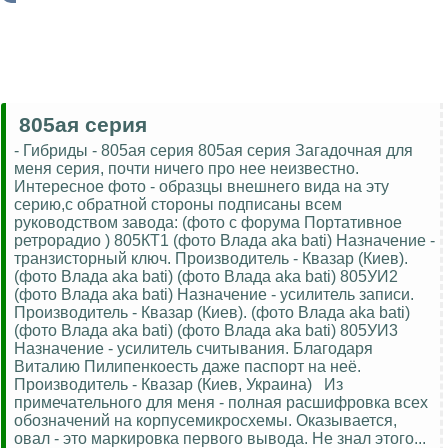
805ая серия
- Гибриды - 805ая серия 805ая серия Загадочная для
меня серия, почти ничего про нее неизвестно.
Интересное фото - образцы внешнего вида на эту
серию,с обратной стороны подписаны всем
руководством завода: (фото с форума Портативное
ретрорадио ) 805КТ1 (фото Влада aka bati) Назначение -
транзисторный ключ. Производитель - Квазар (Киев).
(фото Влада aka bati) (фото Влада aka bati) 805УИ2
(фото Влада aka bati) Назначение - усилитель записи.
Производитель - Квазар (Киев). (фото Влада aka bati)
(фото Влада aka bati) (фото Влада aka bati) 805УИ3
Назначение - усилитель считывания. Благодаря
Виталию Пилипенкоесть даже паспорт на неё.
Производитель - Квазар (Киев, Украина) Из
примечательного для меня - полная расшифровка всех
обозначений на корпусемикросхемы. Оказывается,
овал - это маркировка первого вывода. Не знал этого...