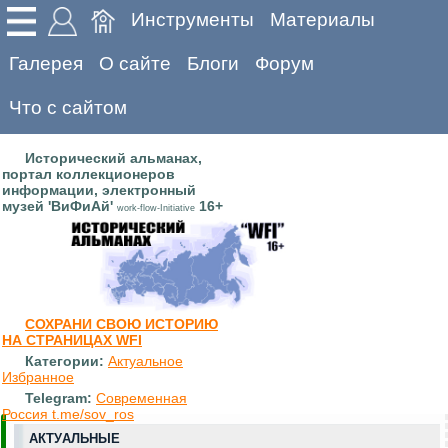
Инструменты
Материалы
Галерея
О сайте
Блоги
Форум
Что с сайтом
Исторический альманах,
портал коллекционеров
информации, электронный
музей 'ВиФиАй'
16+
work-flow-Initiative
СОХРАНИ СВОЮ ИСТОРИЮ
НА СТРАНИЦАХ WFI
Категории:
Актуальное
Избранное
Telegram:
Современная
Россия t.me/sov_ros
АКТУАЛЬНЫЕ