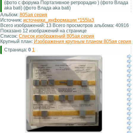
(фото с форума Портативное ретрорадио ) (фото Влада
aka bati) (фото Влада aka bati)
Альбом:
805ая серия
Источник:
источники_информации *155la3
Всего изображений: 13 Всего просмотров альбома: 40916
Показано 12 изображений на странице
Список:
Список изображений 805ая серия
Крупный план:
Изображения крупным планом 805ая серия
Страница:
0
1