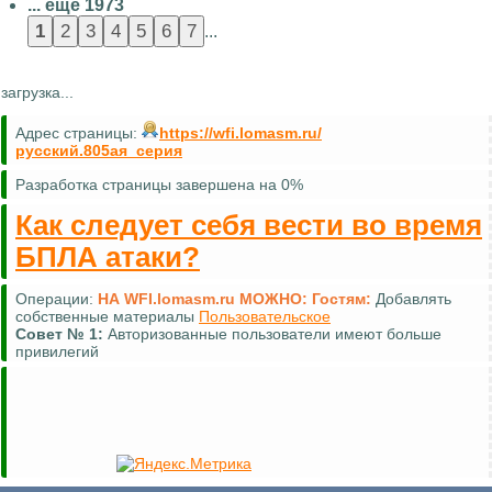
... еще 1973
...
загрузка...
Адрес страницы:
https://wfi.lomasm.ru/
русский.805ая_серия
Разработка страницы завершена на 0%
Как следует себя вести во время
БПЛА атаки?
Операции:
НА WFI.lomasm.ru МОЖНО:
Гостям:
Комментировать (почти везде)
Совет №
2:
Для удобной навигации используйте
карту сайта